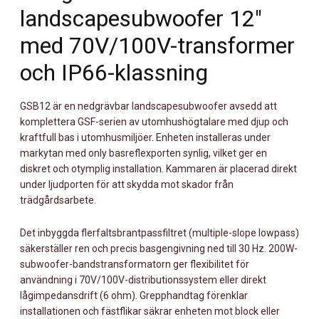
I
landscapesubwoofer 12″
MARKEN
med 70V/100V-transformer
SUB,
GRÖN
och IP66-klassning
MÄNGD
GSB12 är en nedgrävbar landscapesubwoofer avsedd att
komplettera GSF-serien av utomhushögtalare med djup och
kraftfull bas i utomhusmiljöer. Enheten installeras under
markytan med only basreflexporten synlig, vilket ger en
diskret och otymplig installation. Kammaren är placerad direkt
under ljudporten för att skydda mot skador från
trädgårdsarbete.
Det inbyggda flerfaltsbrantpassfiltret (multiple-slope lowpass)
säkerställer ren och precis basgengivning ned till 30 Hz. 200W-
subwoofer-bandstransformatorn ger flexibilitet för
användning i 70V/100V-distributionssystem eller direkt
lågimpedansdrift (6 ohm). Grepphandtag förenklar
installationen och fästflikar säkrar enheten mot block eller