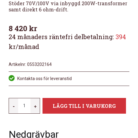
Stöder 70V/100V via inbyggd 200W-transformer
samt direkt 6 ohm-drift.
8 420
kr
24 månaders räntefri delbetalning:
394
kr/månad
Artikelnr:
0553202164
Kontakta oss för leveranstid
JBL
-
+
LÄGG TILL I VARUKORG
GSB12
|
UTOMHUS
Nedgrävbar
12"