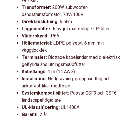
vertikalt
Transformer:
200W subwoofer-
bandstransformator, 70V/100V
Direktanslutning:
6 ohm
Lågpassfilter:
Inbyggt multi-slope LP-filter
Väderskydd:
IP66
Höljematerial:
LDPE-polyetyl, 6 mm min.
väggtjocklek
Terminaler:
Blottade kabelandar med dielektrisk
gelfyllda anslutningsmu00f6ttar
Kabellängd:
1 m (14 AWG)
Installation:
Nedgrävning, grepphandtag och
ankarfästflikar medföljer
Systemkompatibilitet:
Passar GSF3 och GSF6
landscapehögtalare
UL-klassificering:
UL1480A
Garanti:
2 år