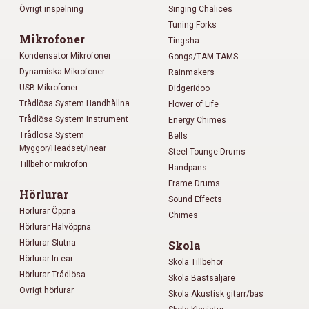
Övrigt inspelning
Singing Chalices
Tuning Forks
Mikrofoner
Tingsha
Kondensator Mikrofoner
Gongs/TAM TAMS
Dynamiska Mikrofoner
Rainmakers
USB Mikrofoner
Didgeridoo
Trådlösa System Handhållna
Flower of Life
Trådlösa System Instrument
Energy Chimes
Trådlösa System
Bells
Myggor/Headset/Inear
Steel Tounge Drums
Tillbehör mikrofon
Handpans
Frame Drums
Hörlurar
Sound Effects
Hörlurar Öppna
Chimes
Hörlurar Halvöppna
Hörlurar Slutna
Skola
Hörlurar In-ear
Skola Tillbehör
Hörlurar Trådlösa
Skola Bästsäljare
Övrigt hörlurar
Skola Akustisk gitarr/bas