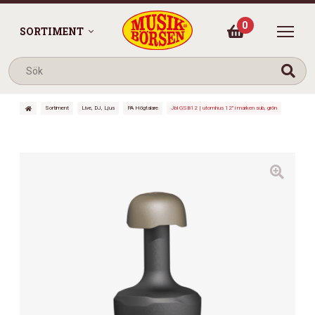
0
SORTIMENT
Sortiment
Live, DJ, Ljus
PA Högtalare
Jbl GSB12 | utomhus 12″ i marken sub, grön