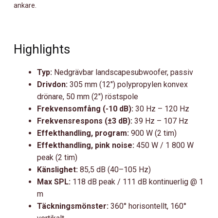
ankare.
Highlights
Typ:
Nedgrävbar landscapesubwoofer, passiv
Drivdon:
305 mm (12″) polypropylen konvex
drönare, 50 mm (2″) röstspole
Frekvensomfång (-10 dB):
30 Hz – 120 Hz
Frekvensrespons (±3 dB):
39 Hz – 107 Hz
Effekthandling, program:
900 W (2 tim)
Effekthandling, pink noise:
450 W / 1 800 W
peak (2 tim)
Känslighet:
85,5 dB (40–105 Hz)
Max SPL:
118 dB peak / 111 dB kontinuerlig @ 1
m
Täckningsmönster:
360° horisontellt, 160°