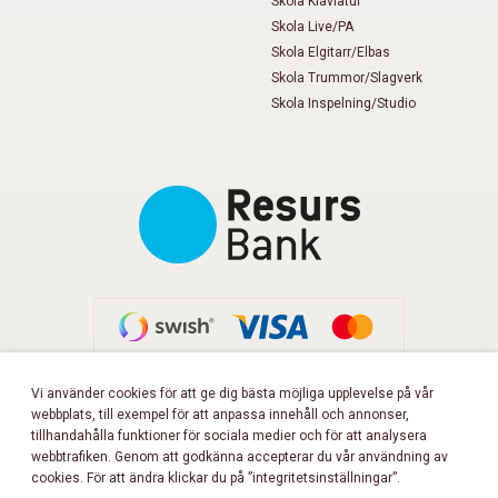
Skola Klaviatur
Skola Live/PA
Skola Elgitarr/Elbas
Skola Trummor/Slagverk
Skola Inspelning/Studio
Vi använder cookies för att ge dig bästa möjliga upplevelse på vår
webbplats, till exempel för att anpassa innehåll och annonser,
FÖLJ OSS PÅ FACEBOOK!
tillhandahålla funktioner för sociala medier och för att analysera
webbtrafiken. Genom att godkänna accepterar du vår användning av
cookies. För att ändra klickar du på ”integritetsinställningar”.
Copyright 2026 © Musikbörsen