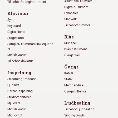
Akustiska Trumset
Tillbehör Stränginstrument
Digitala Trumset
Klaviatur
Cymbaler
Slagverk
Synth
Tillbehör trummor
Keyboard
Digitalpiano
Blås
Stagepiano
Munspel
Sampler/Trummaskin/Sequenc
er
Blåsinstrument
Midiklaviatur
Övrigt blås
Tillbehör klaviatur
Övrigt
Inspelning
Kablar
Streaming/Podcast
Stativ
Ljudkort
Merchandise
Bärbar inspelning
Övriga tillbehör
Studiomonitorer
Ljudhealing
Mjukvara
Midiklaviatur
Tillbehör Ljudhealing
Midi övrigt
Singing Bowls