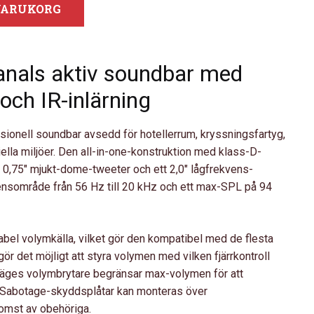
 VARUKORG
anals aktiv soundbar med
ch IR-inlärning
sionell soundbar avsedd för hotellerrum, kryssningsfartyg,
la miljöer. Den all-in-one-konstruktion med klass-D-
tt 0,75″ mjukt-dome-tweeter och ett 2,0″ lågfrekvens-
kvensområde från 56 Hz till 20 kHz och ett max-SPL på 94
abel volymkälla, vilket gör den kompatibel med de flesta
ör det möjligt att styra volymen med vilken fjärrkontroll
läges volymbrytare begränsar max-volymen för att
m. Sabotage-skyddsplåtar kan monteras över
komst av obehöriga.