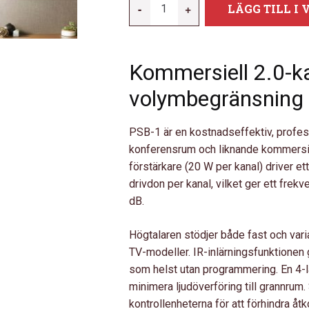
-
+
LÄGG TILL I
PSB-
1
|
Kommersiell 2.0-k
AKTIV
SOUNDBAR
volymbegränsning o
FÖR
HOTELL/KONFERENS
PSB-1 är en kostnadseffektiv, profes
MÄNGD
konferensrum och liknande kommersiel
förstärkare (20 W per kanal) driver e
drivdon per kanal, vilket ger ett fre
dB.
Högtalaren stödjer både fast och vari
TV-modeller. IR-inlärningsfunktionen g
som helst utan programmering. En 4-
minimera ljudöverföring till grannru
kontrollenheterna för att förhindra åt