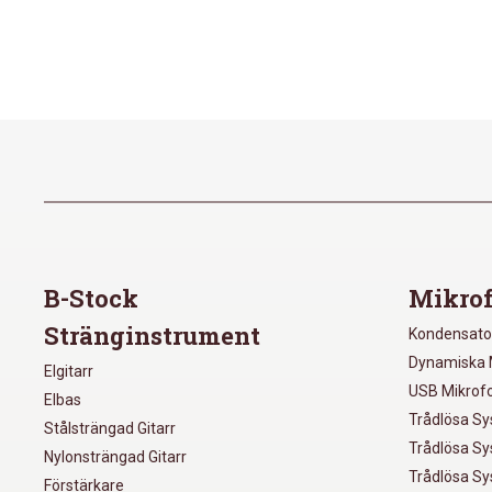
B-Stock
Mikrof
Stränginstrument
Kondensato
Dynamiska 
Elgitarr
USB Mikrof
Elbas
Trådlösa S
Stålsträngad Gitarr
Trådlösa S
Nylonsträngad Gitarr
Trådlösa S
Förstärkare