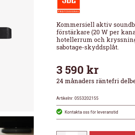
Kommersiell aktiv soundba
förstärkare (20 W per kan
hotellerrum och kryssni
sabotage-skyddsplåt.
3 590
kr
24 månaders räntefri delb
Artikelnr:
0553202155
Kontakta oss för leveranstid
JBL