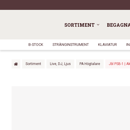
SORTIMENT
BEGAGN
B-STOCK
STRÄNGINSTRUMENT
KLAVIATUR
I
Sortiment
Live, DJ, Ljus
PA Högtalare
Jbl PSB-1 | A