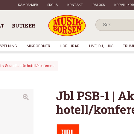
KAMPANJER
SKOLA
KONTAKT
OM OSS
KÖPVILLKOR
AT
BUTIKER
NSPELNING
MIKROFONER
HÖRLURAR
LIVE, DJ, LJUS
TRUM
ktiv Soundbar för hotell/konferens
Jbl PSB-1 | A
hotell/konfer