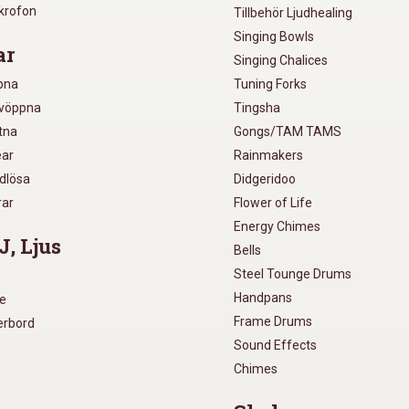
ikrofon
Tillbehör Ljudhealing
Singing Bowls
ar
Singing Chalices
pna
Tuning Forks
lvöppna
Tingsha
utna
Gongs/TAM TAMS
ear
Rainmakers
ådlösa
Didgeridoo
rar
Flower of Life
Energy Chimes
J, Ljus
Bells
Steel Tounge Drums
Handpans
re
Frame Drums
xerbord
Sound Effects
Chimes