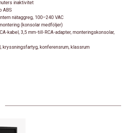
uters inaktivitet
ap ABS
intern nätaggreg, 100–240 VAC
montering (konsolar medföljer)
CA-kabel, 3,5 mm-till-RCA-adapter, monteringskonsolar,
, kryssningsfartyg, konferensrum, klassrum