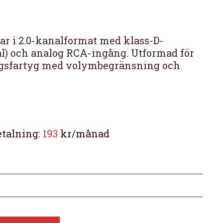
r i 2.0-kanalformat med klass-D-
al) och analog RCA-ingång. Utformad för
ngsfartyg med volymbegränsning och
etalning:
193
kr/månad