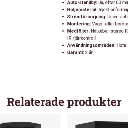
Auto-standby:
Ja, efter 60 min
Höljematerial:
Injektionform
Strömförsörjning:
Universal 
Montering:
Vägg- eller bords
Medföljer:
Nätkäbel, stereo R
IR-fjärrkontroll
Användningsområden:
Hotell
Garanti:
2 år
Relaterade produkter