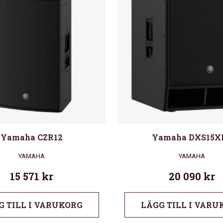
Yamaha CZR12
Yamaha DXS15X
YAMAHA
YAMAHA
15 571
kr
20 090
kr
G TILL I VARUKORG
LÄGG TILL I VARU