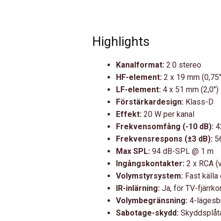
Highlights
Kanalformat:
2.0 stereo
HF-element:
2 x 19 mm (0,75″
LF-element:
4 x 51 mm (2,0″) 
Förstärkardesign:
Klass-D
Effekt:
20 W per kanal
Frekvensomfång (-10 dB):
4
Frekvensrespons (±3 dB):
56
Max SPL:
94 dB-SPL @ 1 m
Ingångskontakter:
2 x RCA (
Volymstyrsystem:
Fast källa 
IR-inlärning:
Ja, för TV-fjärrkon
Volymbegränsning:
4-lägesbr
Sabotage-skydd:
Skyddsplåta