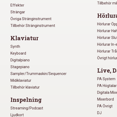
Tillbehör m
Effekter
Strängar
Hörlur
Övriga Stränginstrument
Hörlurar Öp
Tillbehör Stränginstrument
Hörlurar Ha
Klaviatur
Hörlurar Sl
Hörlurar In-
Synth
Hörlurar Tr
Keyboard
Övrigt hörlu
Digitalpiano
Stagepiano
Live, D
Sampler/Trummaskin/Sequencer
PA System
Midiklaviatur
PA Högtala
Tillbehör klaviatur
Digitala Mi
Inspelning
Mixerbord
PA Övrigt
Streaming/Podcast
DJ
Ljudkort