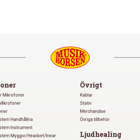
oner
Övrigt
r Mikrofoner
Kablar
Mikrofoner
Stativ
oner
Merchandise
ystem Handhållna
Övriga tillbehör
ystem Instrument
Ljudhealing
ystem Myggor/Headset/Inear