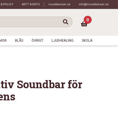
 & POLICY
MITT KONTO
musikborsen.se
info@musikborsen.se
0
MOR
BLÅS
ÖVRIGT
LJUDHEALING
SKOLA
ktiv Soundbar för
ens