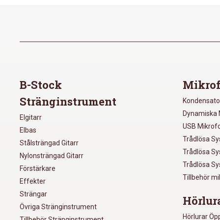
B-Stock
Mikrof
Stränginstrument
Kondensato
Dynamiska 
Elgitarr
USB Mikrof
Elbas
Trådlösa S
Stålsträngad Gitarr
Trådlösa S
Nylonsträngad Gitarr
Trådlösa S
Förstärkare
Tillbehör m
Effekter
Strängar
Hörlur
Övriga Stränginstrument
Hörlurar Öp
Tillbehör Stränginstrument