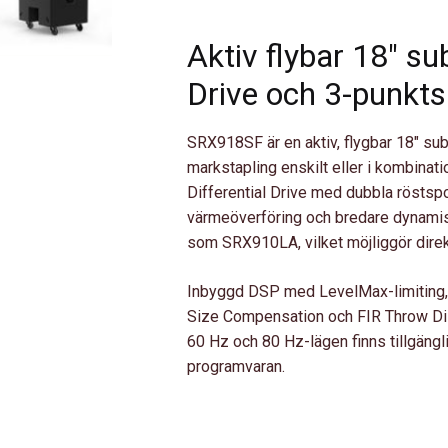
|
18"
Aktiv flybar 18″ s
AKTIV
SUB
Drive och 3-punkt
MED
FLYGPUNKTER
SRX918SF är en aktiv, flygbar 18″ su
MÄNGD
markstapling enskilt eller i kombin
Differential Drive med dubbla röstspo
värmeöverföring och bredare dynami
som SRX910LA, vilket möjliggör direkt
Inbyggd DSP med LevelMax-limiting, 24
Size Compensation och FIR Throw Dista
60 Hz och 80 Hz-lägen finns tillgäng
programvaran.