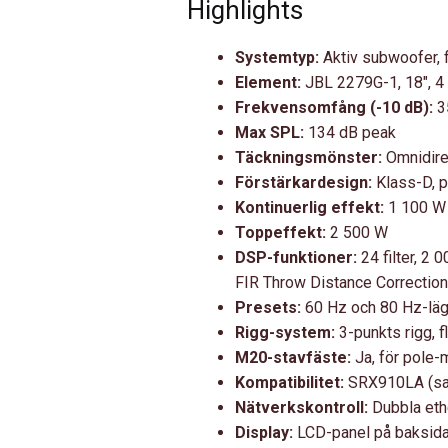
Highlights
Systemtyp:
Aktiv subwoofer, f
Element:
JBL 2279G-1, 18″, 4 o
Frekvensomfång (-10 dB):
35
Max SPL:
134 dB peak
Täckningsmönster:
Omnidirek
Förstärkardesign:
Klass-D, p
Kontinuerlig effekt:
1 100 W
Toppeffekt:
2 500 W
DSP-funktioner:
24 filter, 2
FIR Throw Distance Correction
Presets:
60 Hz och 80 Hz-läg
Rigg-system:
3-punkts rigg, f
M20-stavfäste:
Ja, för pole-
Kompatibilitet:
SRX910LA (sam
Nätverkskontroll:
Dubbla et
Display:
LCD-panel på baksid