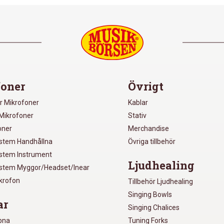
oner
Övrigt
r Mikrofoner
Kablar
Mikrofoner
Stativ
oner
Merchandise
ystem Handhållna
Övriga tillbehör
ystem Instrument
Ljudhealing
ystem Myggor/Headset/Inear
ikrofon
Tillbehör Ljudhealing
Singing Bowls
ar
Singing Chalices
pna
Tuning Forks