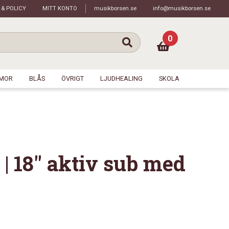
 & POLICY
MITT KONTO
musikborsen.se
info@musikborsen.se
0
MOR
BLÅS
ÖVRIGT
LJUDHEALING
SKOLA
| 18″ aktiv sub med