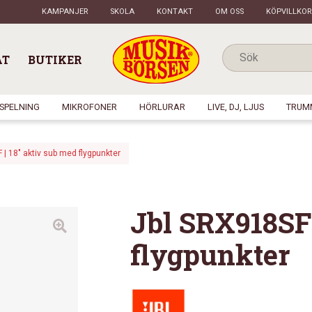
KAMPANJER
SKOLA
KONTAKT
OM OSS
KÖPVILLKOR
AT
BUTIKER
NSPELNING
MIKROFONER
HÖRLURAR
LIVE, DJ, LJUS
TRUM
| 18″ aktiv sub med flygpunkter
Jbl SRX918SF 
flygpunkter