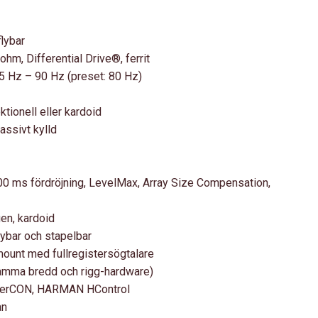
lybar
hm, Differential Drive®, ferrit
 Hz – 90 Hz (preset: 80 Hz)
tionell eller kardoid
assivt kylld
 000 ms fördröjning, LevelMax, Array Size Compensation,
en, kardoid
lybar och stapelbar
mount med fullregistersögtalare
ma bredd och rigg-hardware)
herCON, HARMAN HControl
an