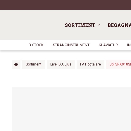
SORTIMENT
BEGAGN
B-STOCK
STRÄNGINSTRUMENT
KLAVIATUR
I
Sortiment
Live, DJ, Ljus
PA Högtalare
Jbl SRX918SF 