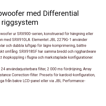
ubwoofer med Differential
s riggsystem
bwoofer ur SRX900-serien, konstruerad för hängning eller
ation med SRX910LA. Elementet JBL 2279G-1 använder
lar och dubbla luftgap för lägre komprimering, bättre
skt omfång. SRX918SF har samma bredd och rigghardware
 ihopkoppling i flugna och markstaplade konfigurationer.
 användarjusterbara filter, 2 000 ms fördröjning, Array
nce Correction-filter. Presets för kardoid-konfiguration,
liga från bakre LCD-panel eller via JBL Performance-