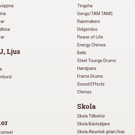
lvöppna
Tingsha
utna
Gongs/TAM TAMS
ear
Rainmakers
ådlösa
Didgeridoo
rar
Flower of Life
Energy Chimes
J, Ljus
Bells
Steel Tounge Drums
Handpans
re
Frame Drums
xerbord
Sound Effects
Chimes
Skola
Skola Tillbehör
or
Skola Bästsäljare
Skola Akustisk gitarr/bas
Trumset