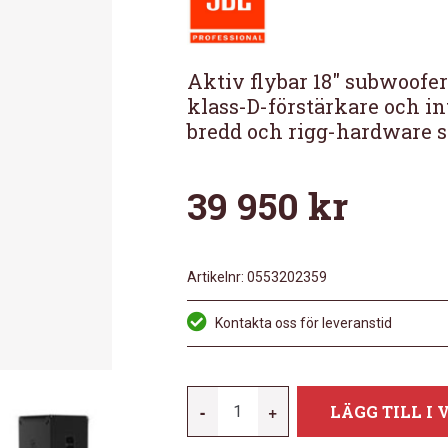
Aktiv flybar 18″ subwoofer
klass-D-förstärkare och i
bredd och rigg-hardware 
39 950
kr
Artikelnr:
0553202359
Kontakta oss för leveranstid
JBL
-
+
LÄGG TILL I
SRX918SF