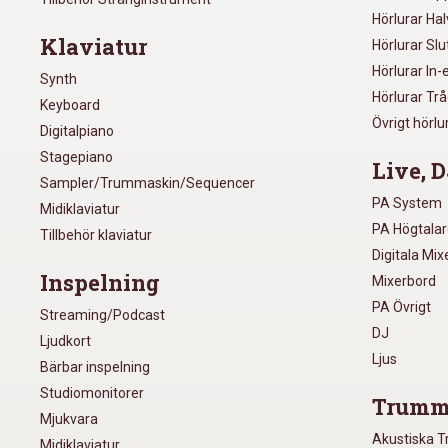
Hörlurar Ha
Klaviatur
Hörlurar Sl
Hörlurar In-
Synth
Hörlurar Tr
Keyboard
Övrigt hörlu
Digitalpiano
Stagepiano
Live, D
Sampler/Trummaskin/Sequencer
PA System
Midiklaviatur
PA Högtala
Tillbehör klaviatur
Digitala Mi
Inspelning
Mixerbord
PA Övrigt
Streaming/Podcast
DJ
Ljudkort
Ljus
Bärbar inspelning
Studiomonitorer
Trumm
Mjukvara
Akustiska 
Midiklaviatur