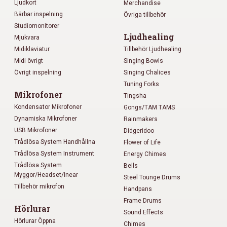
Ljudkort
Merchandise
Bärbar inspelning
Övriga tillbehör
Studiomonitorer
Ljudhealing
Mjukvara
Midiklaviatur
Tillbehör Ljudhealing
Midi övrigt
Singing Bowls
Övrigt inspelning
Singing Chalices
Tuning Forks
Mikrofoner
Tingsha
Kondensator Mikrofoner
Gongs/TAM TAMS
Dynamiska Mikrofoner
Rainmakers
USB Mikrofoner
Didgeridoo
Trådlösa System Handhållna
Flower of Life
Trådlösa System Instrument
Energy Chimes
Trådlösa System
Bells
Myggor/Headset/Inear
Steel Tounge Drums
Tillbehör mikrofon
Handpans
Frame Drums
Hörlurar
Sound Effects
Hörlurar Öppna
Chimes