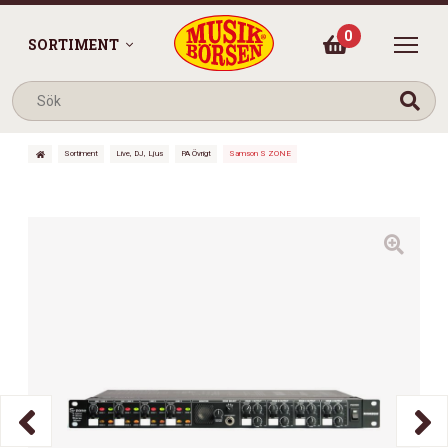
0
SORTIMENT
Sortiment
Live, DJ, Ljus
PA Övrigt
Samson S ZONE