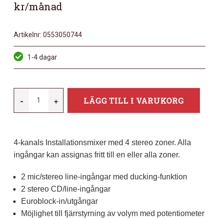
kr/månad
Artikelnr:
0553050744
1-4 dagar
SAMSON
-
+
LÄGG TILL I VARUKORG
S
ZONE
MÄNGD
4-kanals Installationsmixer med 4 stereo zoner. Alla
ingångar kan assignas fritt till en eller alla zoner.
2 mic/stereo line-ingångar med ducking-funktion
2 stereo CD/line-ingångar
Euroblock-in/utgångar
Möjlighet till fjärrstyrning av volym med potentiometer