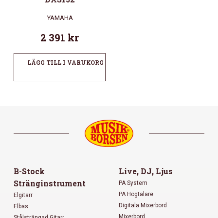
YAMAHA
2 391
kr
LÄGG TILL I VARUKORG
B-Stock
Live, DJ, Ljus
Stränginstrument
PA System
PA Högtalare
Elgitarr
Digitala Mixerbord
Elbas
Mixerbord
Stålsträngad Gitarr