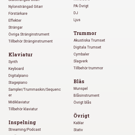
PA Övrigt
Nylonsträngad Gitarr
DJ
Förstärkare
Ljus
Effekter
Strängar
Trummor
Övriga Stränginstrument
Akustiska Trumset
Tillbehör Stränginstrument
Digitala Trumset
Klaviatur
Cymbaler
Slagverk
Synth
Tillbehör trummor
Keyboard
Digitalpiano
Blås
Stagepiano
Munspel
Sampler/Trummaskin/Sequenc
er
Blåsinstrument
Midiklaviatur
Övrigt blås
Tillbehör klaviatur
Övrigt
Inspelning
Kablar
Streaming/Podcast
Stativ