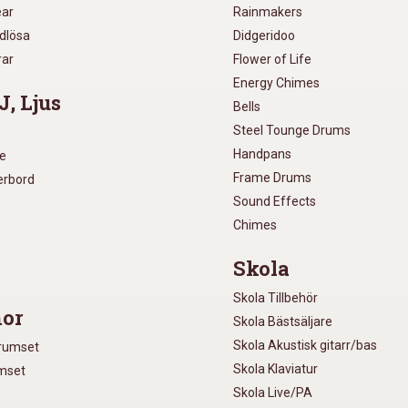
ear
Rainmakers
ådlösa
Didgeridoo
rar
Flower of Life
Energy Chimes
J, Ljus
Bells
Steel Tounge Drums
Handpans
re
Frame Drums
xerbord
Sound Effects
Chimes
Skola
Skola Tillbehör
or
Skola Bästsäljare
Skola Akustisk gitarr/bas
Trumset
Skola Klaviatur
umset
Skola Live/PA