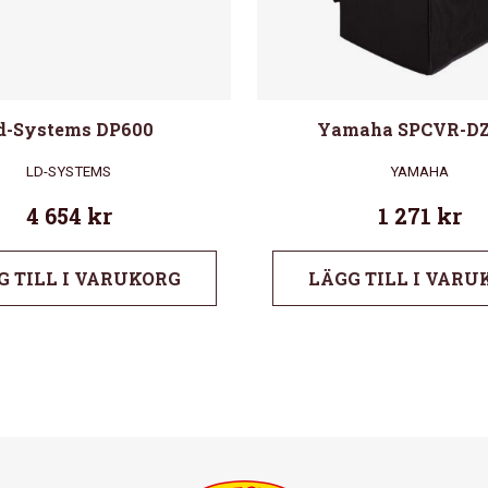
d-Systems DP600
Yamaha SPCVR-DZ
LD-SYSTEMS
YAMAHA
4 654
kr
1 271
kr
G TILL I VARUKORG
LÄGG TILL I VARU