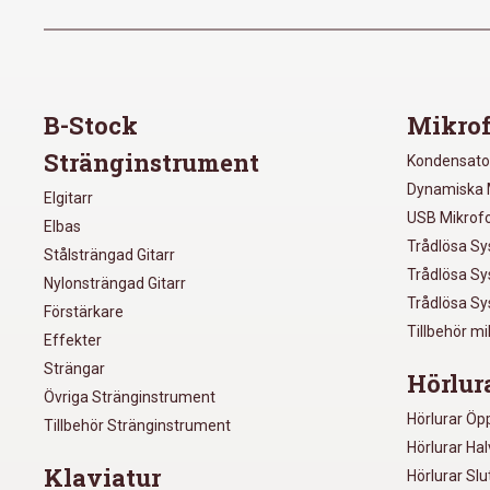
B-Stock
Mikrof
Stränginstrument
Kondensato
Dynamiska 
Elgitarr
USB Mikrof
Elbas
Trådlösa S
Stålsträngad Gitarr
Trådlösa S
Nylonsträngad Gitarr
Trådlösa S
Förstärkare
Tillbehör m
Effekter
Strängar
Hörlur
Övriga Stränginstrument
Hörlurar Öp
Tillbehör Stränginstrument
Hörlurar Ha
Klaviatur
Hörlurar Sl