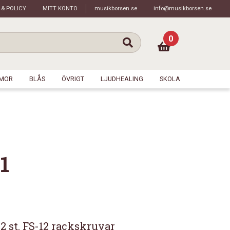
 & POLICY
MITT KONTO
musikborsen.se
info@musikborsen.se
0
MOR
BLÅS
ÖVRIGT
LJUDHEALING
SKOLA
1
12 st. FS-12 rackskruvar