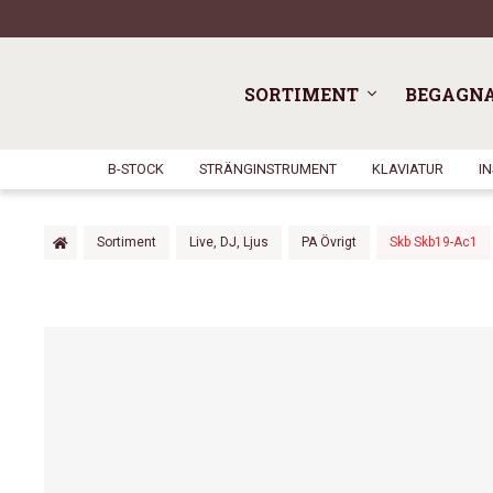
SORTIMENT
BEGAGN
B-STOCK
STRÄNGINSTRUMENT
KLAVIATUR
I
Sortiment
Live, DJ, Ljus
PA Övrigt
Skb Skb19-Ac1