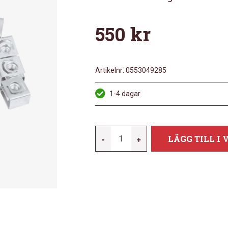
550
kr
Artikelnr:
0553049285
1-4 dagar
SKB
-
+
LÄGG TILL I
SKB19-
AC1
MÄNGD