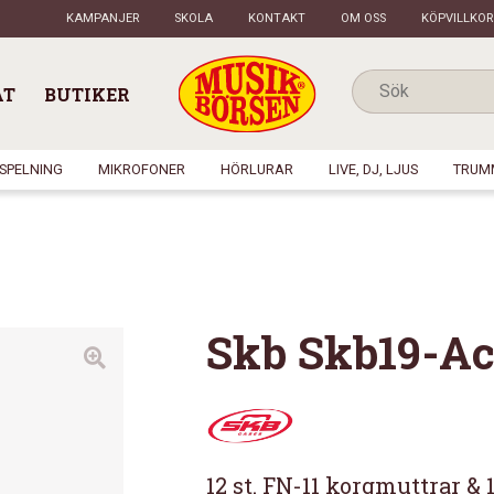
KAMPANJER
SKOLA
KONTAKT
OM OSS
KÖPVILLKOR
AT
BUTIKER
NSPELNING
MIKROFONER
HÖRLURAR
LIVE, DJ, LJUS
TRUM
Skb Skb19-Ac
12 st. FN-11 korgmuttrar & 