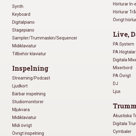
Hörlurar In-
Synth
Hörlurar Tr
Keyboard
Övrigt hörlu
Digitalpiano
Stagepiano
Live, D
Sampler/Trummaskin/Sequencer
PA System
Midiklaviatur
PA Högtala
Tillbehör klaviatur
Digitala Mi
Inspelning
Mixerbord
PA Övrigt
Streaming/Podcast
DJ
Ljudkort
Ljus
Bärbar inspelning
Studiomonitorer
Trumm
Mjukvara
Akustiska 
Midiklaviatur
Digitala Tr
Midi övrigt
Cymbaler
Övrigt inspelning