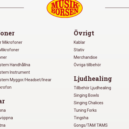
oner
Övrigt
r Mikrofoner
Kablar
Mikrofoner
Stativ
oner
Merchandise
ystem Handhållna
Övriga tillbehör
ystem Instrument
Ljudhealing
ystem Myggor/Headset/Inear
ikrofon
Tillbehör Ljudhealing
Singing Bowls
ar
Singing Chalices
pna
Tuning Forks
lvöppna
Tingsha
utna
Gongs/TAM TAMS