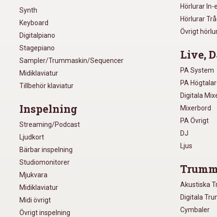
Hörlurar In-
Synth
Hörlurar Tr
Keyboard
Övrigt hörlu
Digitalpiano
Stagepiano
Live, D
Sampler/Trummaskin/Sequencer
PA System
Midiklaviatur
PA Högtala
Tillbehör klaviatur
Digitala Mi
Inspelning
Mixerbord
PA Övrigt
Streaming/Podcast
DJ
Ljudkort
Ljus
Bärbar inspelning
Studiomonitorer
Trumm
Mjukvara
Akustiska 
Midiklaviatur
Digitala Tr
Midi övrigt
Cymbaler
Övrigt inspelning