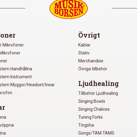
oner
Övrigt
r Mikrofoner
Kablar
Mikrofoner
Stativ
oner
Merchandise
ystem Handhållna
Övriga tillbehör
ystem Instrument
Ljudhealing
ystem Myggor/Headset/Inear
ikrofon
Tillbehör Ljudhealing
Singing Bowls
ar
Singing Chalices
pna
Tuning Forks
lvöppna
Tingsha
utna
Gongs/TAM TAMS