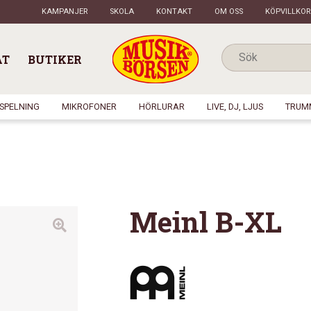
KAMPANJER
SKOLA
KONTAKT
OM OSS
KÖPVILLKOR
AT
BUTIKER
NSPELNING
MIKROFONER
HÖRLURAR
LIVE, DJ, LJUS
TRUM
Meinl B-XL