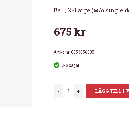
Bell, X-Large (w/o single do
675
kr
Artikelnr:
0553056605
2-5 dagar
MEINL
-
+
LÄGG TILL I
B-
XL
MÄNGD