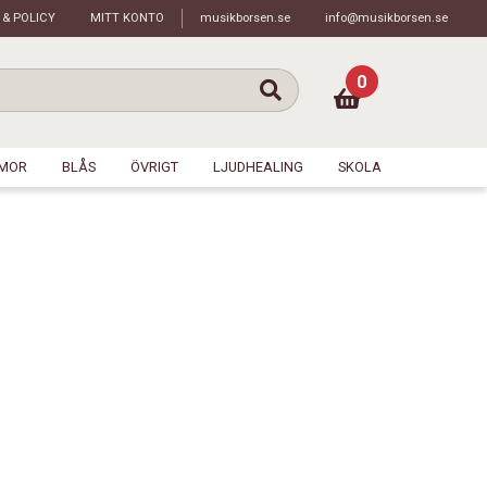
 & POLICY
MITT KONTO
musikborsen.se
info@musikborsen.se
0
MOR
BLÅS
ÖVRIGT
LJUDHEALING
SKOLA