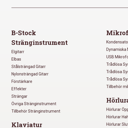
B-Stock
Mikrof
Stränginstrument
Kondensato
Dynamiska 
Elgitarr
USB Mikrof
Elbas
Trådlösa S
Stålsträngad Gitarr
Trådlösa S
Nylonsträngad Gitarr
Trådlösa S
Förstärkare
Tillbehör m
Effekter
Strängar
Hörlur
Övriga Stränginstrument
Hörlurar Öp
Tillbehör Stränginstrument
Hörlurar Ha
Klaviatur
Hörlurar Sl