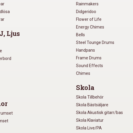
ear
Rainmakers
ådlösa
Didgeridoo
rar
Flower of Life
Energy Chimes
J, Ljus
Bells
Steel Tounge Drums
Handpans
re
Frame Drums
xerbord
Sound Effects
Chimes
Skola
Skola Tillbehör
or
Skola Bästsäljare
Skola Akustisk gitarr/bas
Trumset
Skola Klaviatur
umset
Skola Live/PA