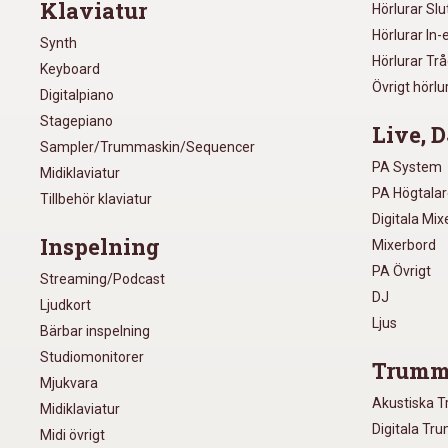
Klaviatur
Hörlurar Sl
Hörlurar In-
Synth
Hörlurar Tr
Keyboard
Övrigt hörlu
Digitalpiano
Stagepiano
Live, D
Sampler/Trummaskin/Sequencer
PA System
Midiklaviatur
PA Högtala
Tillbehör klaviatur
Digitala Mi
Inspelning
Mixerbord
PA Övrigt
Streaming/Podcast
DJ
Ljudkort
Ljus
Bärbar inspelning
Studiomonitorer
Trumm
Mjukvara
Akustiska 
Midiklaviatur
Digitala Tr
Midi övrigt