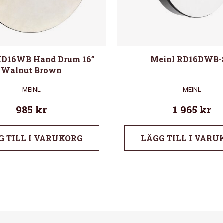
HD16WB Hand Drum 16”
Meinl RD16DWB-
Walnut Brown
MEINL
MEINL
985
kr
1 965
kr
G TILL I VARUKORG
LÄGG TILL I VARU