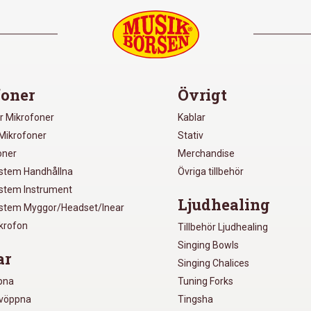
oner
Övrigt
r Mikrofoner
Kablar
Mikrofoner
Stativ
oner
Merchandise
ystem Handhållna
Övriga tillbehör
ystem Instrument
Ljudhealing
ystem Myggor/Headset/Inear
ikrofon
Tillbehör Ljudhealing
Singing Bowls
ar
Singing Chalices
pna
Tuning Forks
lvöppna
Tingsha