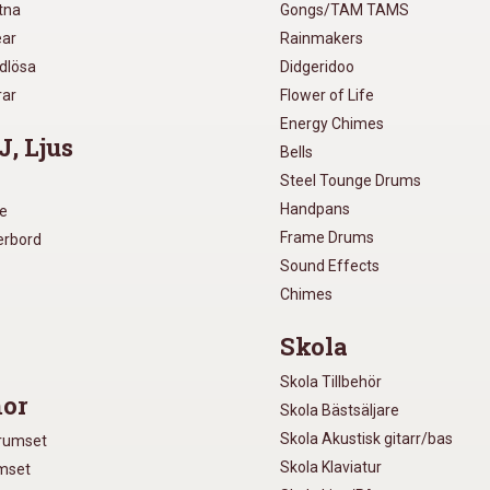
utna
Gongs/TAM TAMS
ear
Rainmakers
ådlösa
Didgeridoo
rar
Flower of Life
Energy Chimes
J, Ljus
Bells
Steel Tounge Drums
Handpans
re
Frame Drums
xerbord
Sound Effects
Chimes
Skola
Skola Tillbehör
or
Skola Bästsäljare
Skola Akustisk gitarr/bas
Trumset
Skola Klaviatur
umset