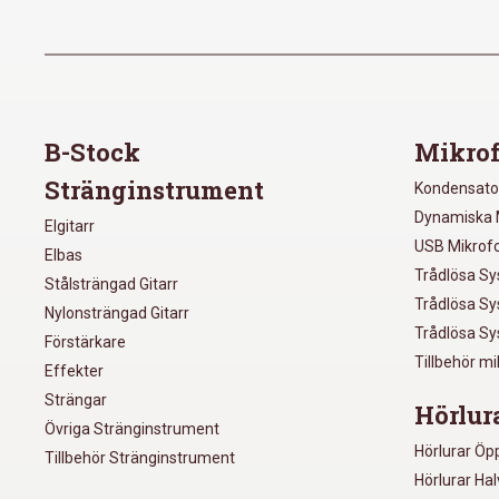
B-Stock
Mikrof
Stränginstrument
Kondensato
Dynamiska 
Elgitarr
USB Mikrof
Elbas
Trådlösa S
Stålsträngad Gitarr
Trådlösa S
Nylonsträngad Gitarr
Trådlösa S
Förstärkare
Tillbehör m
Effekter
Strängar
Hörlur
Övriga Stränginstrument
Hörlurar Öp
Tillbehör Stränginstrument
Hörlurar Ha