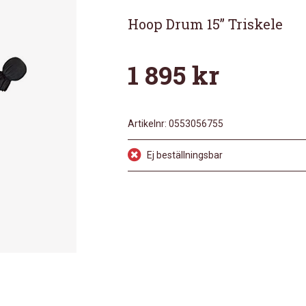
Hoop Drum 15” Triskele
1 895
kr
Artikelnr:
0553056755
Ej beställningsbar