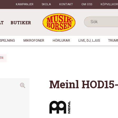
KAMPANJER
SKOLA
KONTAKT
OM OSS
KÖPVILLKOR
AT
BUTIKER
NSPELNING
MIKROFONER
HÖRLURAR
LIVE, DJ, LJUS
TRUM
-TR
Meinl HOD15