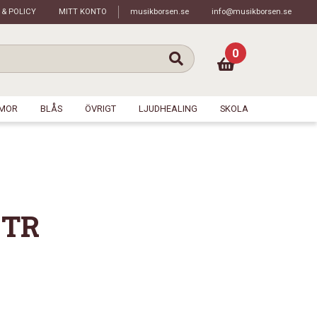
 & POLICY
MITT KONTO
musikborsen.se
info@musikborsen.se
0
MOR
BLÅS
ÖVRIGT
LJUDHEALING
SKOLA
-TR