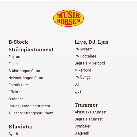
B-Stock
Live, DJ, Ljus
Stränginstrument
PA System
PA Högtalare
Elgitarr
Digitala Mixerbord
Elbas
Mixerbord
Stålsträngad Gitarr
PA Övrigt
Nylonsträngad Gitarr
DJ
Förstärkare
Ljus
Effekter
Strängar
Trummor
Övriga Stränginstrument
Akustiska Trumset
Tillbehör Stränginstrument
Digitala Trumset
Klaviatur
Cymbaler
Slagverk
Synth