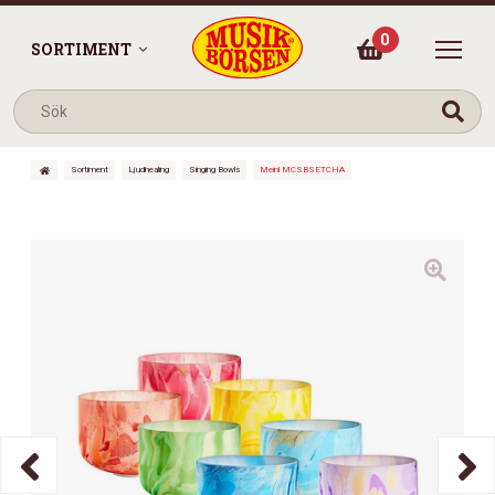
0
SORTIMENT
Sortiment
Ljudhealing
Singing Bowls
Meinl MCSBSETCHA