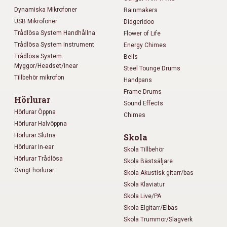
Dynamiska Mikrofoner
Rainmakers
USB Mikrofoner
Didgeridoo
Trådlösa System Handhållna
Flower of Life
Trådlösa System Instrument
Energy Chimes
Trådlösa System
Bells
Myggor/Headset/Inear
Steel Tounge Drums
Tillbehör mikrofon
Handpans
Frame Drums
Hörlurar
Sound Effects
Hörlurar Öppna
Chimes
Hörlurar Halvöppna
Hörlurar Slutna
Skola
Hörlurar In-ear
Skola Tillbehör
Hörlurar Trådlösa
Skola Bästsäljare
Övrigt hörlurar
Skola Akustisk gitarr/bas
Skola Klaviatur
Skola Live/PA
Skola Elgitarr/Elbas
Skola Trummor/Slagverk