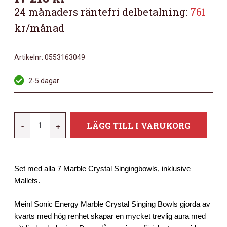
24 månaders räntefri delbetalning:
761
kr/månad
Artikelnr:
0553163049
2-5 dagar
MEINL
-
+
LÄGG TILL I VARUKORG
MCSBSETCHA
MÄNGD
Set med alla 7 Marble Crystal Singingbowls, inklusive
Mallets.
Meinl Sonic Energy Marble Crystal Singing Bowls gjorda av
kvarts med hög renhet skapar en mycket trevlig aura med