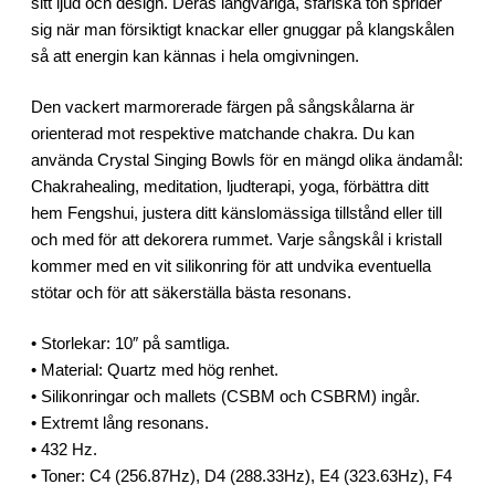
sitt ljud och design. Deras långvariga, sfäriska ton sprider
sig när man försiktigt knackar eller gnuggar på klangskålen
så att energin kan kännas i hela omgivningen.
Den vackert marmorerade färgen på sångskålarna är
orienterad mot respektive matchande chakra. Du kan
använda Crystal Singing Bowls för en mängd olika ändamål:
Chakrahealing, meditation, ljudterapi, yoga, förbättra ditt
hem Fengshui, justera ditt känslomässiga tillstånd eller till
och med för att dekorera rummet. Varje sångskål i kristall
kommer med en vit silikonring för att undvika eventuella
stötar och för att säkerställa bästa resonans.
• Storlekar: 10″ på samtliga.
• Material: Quartz med hög renhet.
• Silikonringar och mallets (CSBM och CSBRM) ingår.
• Extremt lång resonans.
• 432 Hz.
• Toner: C4 (256.87Hz), D4 (288.33Hz), E4 (323.63Hz), F4