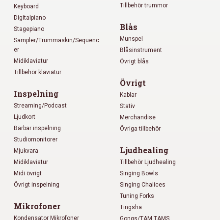
Tillbehör trummor
Keyboard
Digitalpiano
Blås
Stagepiano
Munspel
Sampler/Trummaskin/Sequenc
er
Blåsinstrument
Midiklaviatur
Övrigt blås
Tillbehör klaviatur
Övrigt
Inspelning
Kablar
Streaming/Podcast
Stativ
Ljudkort
Merchandise
Bärbar inspelning
Övriga tillbehör
Studiomonitorer
Ljudhealing
Mjukvara
Midiklaviatur
Tillbehör Ljudhealing
Midi övrigt
Singing Bowls
Övrigt inspelning
Singing Chalices
Tuning Forks
Mikrofoner
Tingsha
Kondensator Mikrofoner
Gongs/TAM TAMS