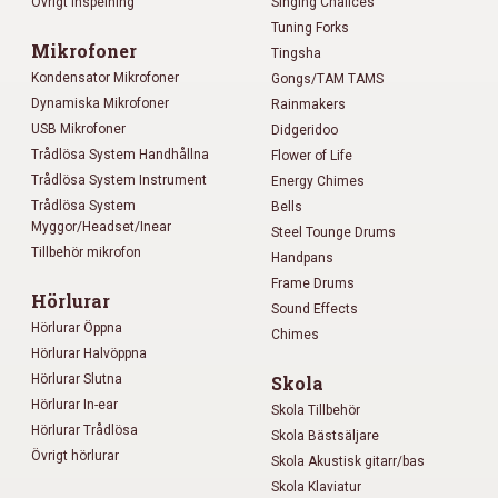
Övrigt inspelning
Singing Chalices
Tuning Forks
Mikrofoner
Tingsha
Kondensator Mikrofoner
Gongs/TAM TAMS
Dynamiska Mikrofoner
Rainmakers
USB Mikrofoner
Didgeridoo
Trådlösa System Handhållna
Flower of Life
Trådlösa System Instrument
Energy Chimes
Trådlösa System
Bells
Myggor/Headset/Inear
Steel Tounge Drums
Tillbehör mikrofon
Handpans
Frame Drums
Hörlurar
Sound Effects
Hörlurar Öppna
Chimes
Hörlurar Halvöppna
Hörlurar Slutna
Skola
Hörlurar In-ear
Skola Tillbehör
Hörlurar Trådlösa
Skola Bästsäljare
Övrigt hörlurar
Skola Akustisk gitarr/bas
Skola Klaviatur