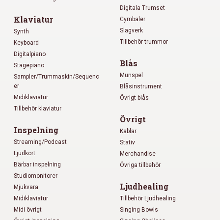
Digitala Trumset
Klaviatur
Cymbaler
Slagverk
Synth
Tillbehör trummor
Keyboard
Digitalpiano
Blås
Stagepiano
Munspel
Sampler/Trummaskin/Sequenc
er
Blåsinstrument
Midiklaviatur
Övrigt blås
Tillbehör klaviatur
Övrigt
Inspelning
Kablar
Streaming/Podcast
Stativ
Ljudkort
Merchandise
Bärbar inspelning
Övriga tillbehör
Studiomonitorer
Ljudhealing
Mjukvara
Midiklaviatur
Tillbehör Ljudhealing
Midi övrigt
Singing Bowls