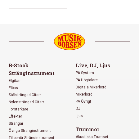
B-Stock
Live, DJ, Ljus
Stränginstrument
PA System
PA Högtalare
Elgitarr
Digitala Mixerbord
Elbas
Mixerbord
Stålsträngad Gitarr
PA Övrigt
Nylonsträngad Gitarr
DJ
Förstärkare
Ljus
Effekter
Strängar
Trummor
Övriga Stränginstrument
Akustiska Trumset
Tillbehör Stränginstrument