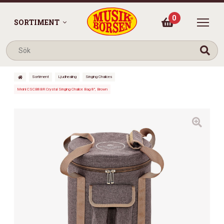
0
SORTIMENT
Sortiment
Ljudhealing
Singing Chalices
Meinl CSCB8BR Crystal Singing Chalice Bag 8″, Brown