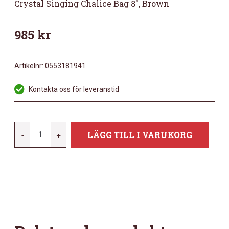
Crystal Singing Chalice Bag 8″, Brown
985
kr
Artikelnr:
0553181941
Kontakta oss för leveranstid
MEINL
-
+
LÄGG TILL I VARUKORG
CSCB8BR
CRYSTAL
SINGING
CHALICE
BAG
8",
BROWN