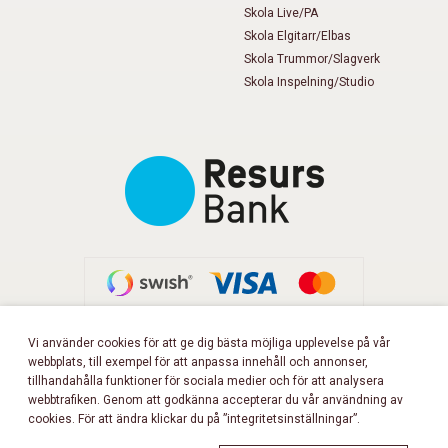
Skola Live/PA
Skola Elgitarr/Elbas
Skola Trummor/Slagverk
Skola Inspelning/Studio
Vi använder cookies för att ge dig bästa möjliga upplevelse på vår
webbplats, till exempel för att anpassa innehåll och annonser,
FÖLJ OSS PÅ FACEBOOK!
tillhandahålla funktioner för sociala medier och för att analysera
webbtrafiken. Genom att godkänna accepterar du vår användning av
cookies. För att ändra klickar du på ”integritetsinställningar”.
Copyright 2026 © Musikbörsen