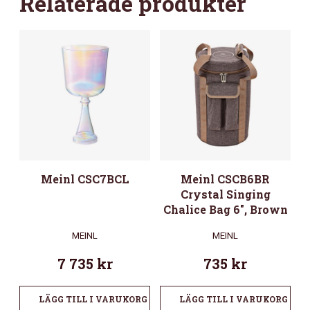
Relaterade produkter
MÄNGD
Meinl CSC7BCL
Meinl CSCB6BR
Crystal Singing
Chalice Bag 6″, Brown
MEINL
MEINL
7 735
kr
735
kr
LÄGG TILL I VARUKORG
LÄGG TILL I VARUKORG