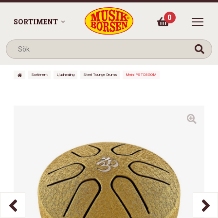
0
SORTIMENT
Sortiment
Ljudhealing
Steel Tounge Drums
Meinl PSTD3GOM