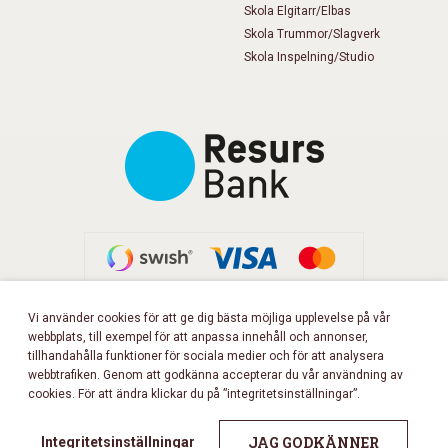
Skola Elgitarr/Elbas
Skola Trummor/Slagverk
Skola Inspelning/Studio
Vi använder cookies för att ge dig bästa möjliga upplevelse på vår
webbplats, till exempel för att anpassa innehåll och annonser,
FÖLJ OSS PÅ FACEBOOK!
tillhandahålla funktioner för sociala medier och för att analysera
webbtrafiken. Genom att godkänna accepterar du vår användning av
cookies. För att ändra klickar du på ”integritetsinställningar”.
Copyright 2026 © Musikbörsen
All rights reserved.
JAG GODKÄNNER
Integritetsinställningar