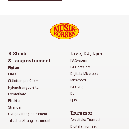
B-Stock
Live, DJ, Ljus
Stränginstrument
PA System
PA Högtalare
Elgitarr
Digitala Mixerbord
Elbas
Mixerbord
Stålsträngad Gitarr
PA Övrigt
Nylonsträngad Gitarr
DJ
Förstärkare
Ljus
Effekter
Strängar
Trummor
Övriga Stränginstrument
Akustiska Trumset
Tillbehör Stränginstrument
Digitala Trumset