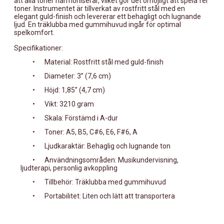
att alla toner harmoniserar, vilket gör det omöjligt att spela fel
toner. Instrumentet är tillverkat av rostfritt stål med en
elegant guld-finish och levererar ett behagligt och lugnande
ljud. En träklubba med gummihuvud ingår för optimal
spelkomfort.
Specifikationer:
•
Material: Rostfritt stål med guld-finish
•
Diameter: 3” (7,6 cm)
•
Höjd: 1,85” (4,7 cm)
•
Vikt: 3210 gram
•
Skala: Förstämd i A-dur
•
Toner: A5, B5, C#6, E6, F#6, A
•
Ljudkaraktär: Behaglig och lugnande ton
•
Användningsområden: Musikundervisning,
ljudterapi, personlig avkoppling
•
Tillbehör: Träklubba med gummihuvud
•
Portabilitet: Liten och lätt att transportera