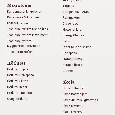
Tuning Forks
Mikrofoner
Tingsha
Kondensator Mikrofoner
Gongs/TAM TAMS
Dynamiska Mikrofoner
Rainmakers
USB Mikrofoner
Didgeridoo
Trådlösa System Handhållna
Flower of Life
Trådlösa System Instrument
Energy Chimes
Trådlösa System
Bells
Myggor/Headset/Inear
Steel Tounge Drums
Tillbehör mikrofon
Handpans
Frame Drums
Hörlurar
Sound Effects
Hörlurar Öppna
Chimes
Hörlurar Halvöppna
Hörlurar Slutna
Skola
Hörlurar In-ear
Skola Tillbehör
Hörlurar Trådlösa
Skola Bästsäljare
Övrigt hörlurar
Skola Akustisk gitarr/bas
Skola Klaviatur
Skola Live/PA