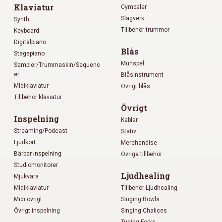
Klaviatur
Cymbaler
Slagverk
Synth
Tillbehör trummor
Keyboard
Digitalpiano
Blås
Stagepiano
Munspel
Sampler/Trummaskin/Sequenc
er
Blåsinstrument
Midiklaviatur
Övrigt blås
Tillbehör klaviatur
Övrigt
Inspelning
Kablar
Streaming/Podcast
Stativ
Ljudkort
Merchandise
Bärbar inspelning
Övriga tillbehör
Studiomonitorer
Ljudhealing
Mjukvara
Midiklaviatur
Tillbehör Ljudhealing
Midi övrigt
Singing Bowls
Övrigt inspelning
Singing Chalices