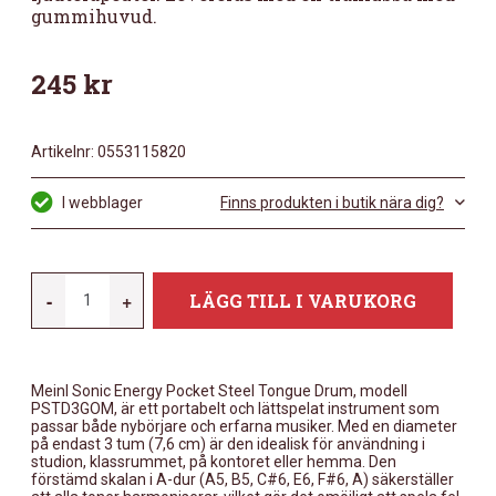
gummihuvud.
245
kr
Artikelnr:
0553115820
I webblager
Finns produkten i butik nära dig?
MEINL
-
+
LÄGG TILL I VARUKORG
PSTD3GOM
MÄNGD
Meinl Sonic Energy Pocket Steel Tongue Drum, modell
PSTD3GOM, är ett portabelt och lättspelat instrument som
passar både nybörjare och erfarna musiker. Med en diameter
på endast 3 tum (7,6 cm) är den idealisk för användning i
studion, klassrummet, på kontoret eller hemma. Den
förstämd skalan i A-dur (A5, B5, C#6, E6, F#6, A) säkerställer