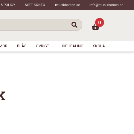
 & POLICY
MITT KONTO
musikborsen.se
info@musikborsen.se
0
MOR
BLÅS
ÖVRIGT
LJUDHEALING
SKOLA
K