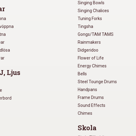
Singing Bowls
ar
Singing Chalices
pna
Tuning Forks
lvöppna
Tingsha
utna
Gongs/TAM TAMS
ear
Rainmakers
ådlösa
Didgeridoo
rar
Flower of Life
Energy Chimes
J, Ljus
Bells
Steel Tounge Drums
Handpans
re
Frame Drums
xerbord
Sound Effects
Chimes
Skola