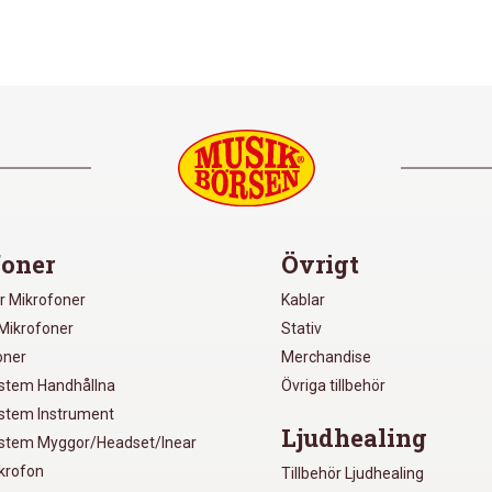
oner
Övrigt
r Mikrofoner
Kablar
Mikrofoner
Stativ
oner
Merchandise
ystem Handhållna
Övriga tillbehör
ystem Instrument
Ljudhealing
ystem Myggor/Headset/Inear
ikrofon
Tillbehör Ljudhealing