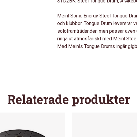
STD2BK. Steel Tongue Drum, A-Akebo
Meinl Sonic Energy Steel Tongue Drum 
och klubbor. Tongue Drum levererar v
soloframträdanden men passar även ut
ringa ut atmosfäriskt med Meinl Stee
Med Meinls Tongue Drums ingår gigb
Relaterade produkter