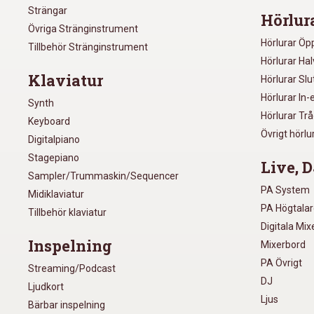
Strängar
Hörlur
Övriga Stränginstrument
Hörlurar Öp
Tillbehör Stränginstrument
Hörlurar Ha
Klaviatur
Hörlurar Sl
Hörlurar In-
Synth
Hörlurar Tr
Keyboard
Övrigt hörlu
Digitalpiano
Stagepiano
Live, D
Sampler/Trummaskin/Sequencer
PA System
Midiklaviatur
PA Högtala
Tillbehör klaviatur
Digitala Mi
Inspelning
Mixerbord
PA Övrigt
Streaming/Podcast
DJ
Ljudkort
Ljus
Bärbar inspelning