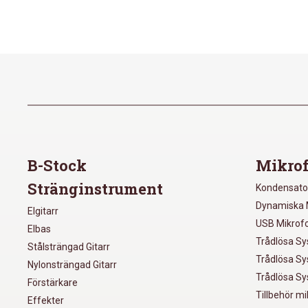
B-Stock
Mikrof
Stränginstrument
Kondensato
Dynamiska 
Elgitarr
USB Mikrof
Elbas
Trådlösa S
Stålsträngad Gitarr
Trådlösa S
Nylonsträngad Gitarr
Trådlösa S
Förstärkare
Tillbehör m
Effekter