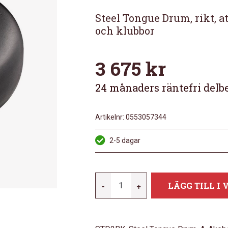
Steel Tongue Drum, rikt, at
och klubbor
3 675
kr
24 månaders räntefri delb
Artikelnr:
0553057344
2-5 dagar
MEINL
-
+
LÄGG TILL I
STD2BK
MÄNGD