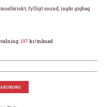
mosfäriskt, fylligt sound, ingår gigbag
etalning:
197
kr/månad
 VARUKORG