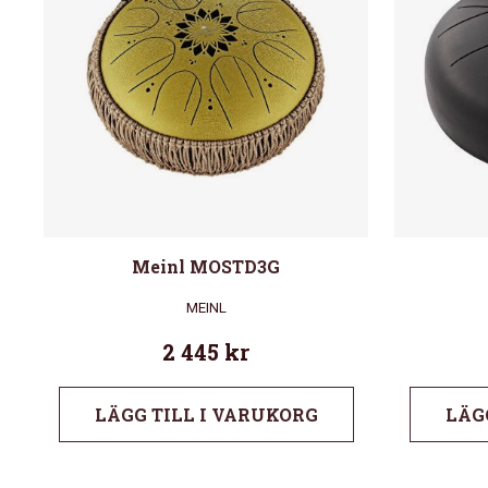
Meinl MOSTD3G
MEINL
2 445
kr
LÄGG TILL I VARUKORG
LÄG