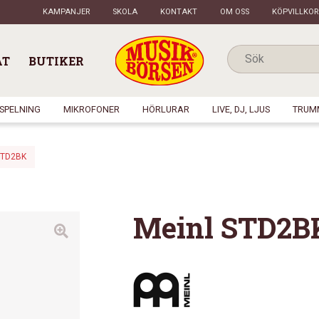
KAMPANJER
SKOLA
KONTAKT
OM OSS
KÖPVILLKOR
AT
BUTIKER
NSPELNING
MIKROFONER
HÖRLURAR
LIVE, DJ, LJUS
TRUM
STD2BK
Meinl STD2B