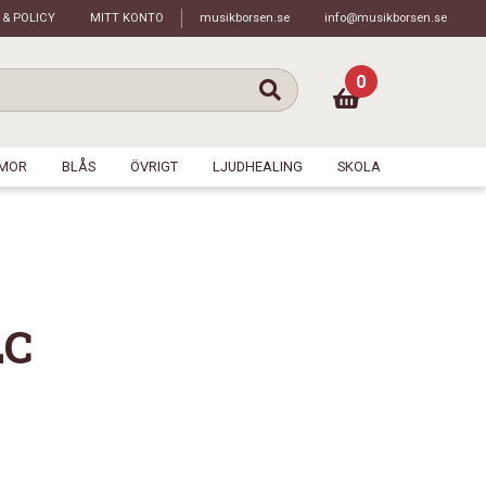
 & POLICY
MITT KONTO
musikborsen.se
info@musikborsen.se
0
MOR
BLÅS
ÖVRIGT
LJUDHEALING
SKOLA
LC