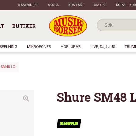
KAMPANJER
SKOLA
KONTAKT
OM OSS
KÖPVILLKOR
AT
BUTIKER
NSPELNING
MIKROFONER
HÖRLURAR
LIVE, DJ, LJUS
TRUM
 SM48 LC
Shure SM48 