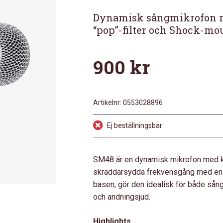
Dynamisk sångmikrofon me
“pop”-filter och Shock-mo
900
kr
Artikelnr:
0553028896
Ej beställningsbar
SM48 är en dynamisk mikrofon med kar
skräddarsydda frekvensgång med en sv
basen, gör den idealisk för både sång
och andningsjud.
Highlights