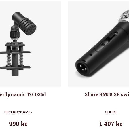
erdynamic TG D35d
Shure SM58 SE sw
BEYERDYNAMIC
SHURE
990
kr
1 407
kr