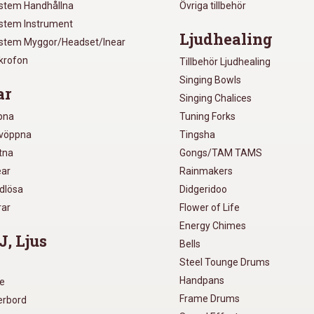
ystem Handhållna
Övriga tillbehör
ystem Instrument
Ljudhealing
ystem Myggor/Headset/Inear
ikrofon
Tillbehör Ljudhealing
Singing Bowls
ar
Singing Chalices
pna
Tuning Forks
lvöppna
Tingsha
utna
Gongs/TAM TAMS
ear
Rainmakers
ådlösa
Didgeridoo
rar
Flower of Life
Energy Chimes
J, Ljus
Bells
Steel Tounge Drums
Handpans
re
Frame Drums
xerbord