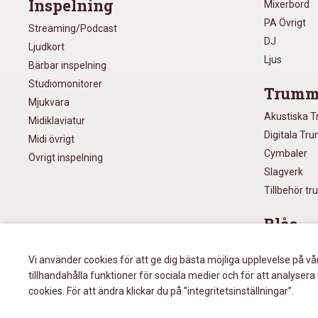
Inspelning
Mixerbord
PA Övrigt
Streaming/Podcast
DJ
Ljudkort
Ljus
Bärbar inspelning
Studiomonitorer
Trumm
Mjukvara
Akustiska 
Midiklaviatur
Digitala Tr
Midi övrigt
Cymbaler
Övrigt inspelning
Slagverk
Tillbehör t
Blås
Munspel
Vi använder cookies för att ge dig bästa möjliga upplevelse på vå
Blåsinstru
tillhandahålla funktioner för sociala medier och för att analys
Övrigt blås
cookies. För att ändra klickar du på ”integritetsinställningar”.