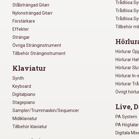
Trådlösa S
Stålsträngad Gitarr
Trådlösa S
Nylonsträngad Gitarr
Trådlösa S
Förstärkare
Tillbehör m
Effekter
Strängar
Hörlur
Övriga Stränginstrument
Hörlurar Öp
Tillbehör Stränginstrument
Hörlurar Ha
Klaviatur
Hörlurar Sl
Hörlurar In-
Synth
Hörlurar Tr
Keyboard
Övrigt hörlu
Digitalpiano
Stagepiano
Live, D
Sampler/Trummaskin/Sequencer
PA System
Midiklaviatur
PA Högtala
Tillbehör klaviatur
Digitala Mi