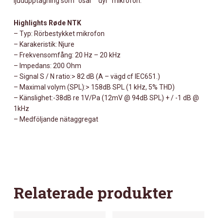
ljudupptagning som “osar” “dyr” mikrofon.
Highlights Røde NTK
– Typ: Rörbestykket mikrofon
– Karakeristik: Njure
– Frekvensomfång: 20 Hz – 20 kHz
– Impedans: 200 Ohm
– Signal S / N ratio:> 82 dB (A – vägd cf IEC651.)
– Maximal volym (SPL):> 158dB SPL (1 kHz, 5% THD)
– Känslighet:-38dB re 1V/Pa (12mV @ 94dB SPL) + / -1 dB @
1kHz
– Medföljande nätaggregat
Relaterade produkter