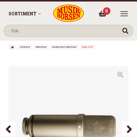
0
SORTIMENT
Sortiment
Mikrofoner
Kondensator Mikrofoner
Rode NTK