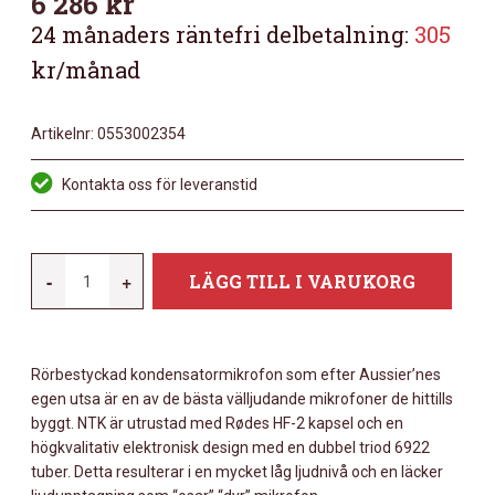
6 286
kr
24 månaders räntefri delbetalning:
305
kr/månad
Artikelnr:
0553002354
Kontakta oss för leveranstid
RODE
-
+
LÄGG TILL I VARUKORG
NTK
MÄNGD
Rörbestyckad kondensatormikrofon som efter Aussier’nes
egen utsa är en av de bästa välljudande mikrofoner de hittills
byggt. NTK är utrustad med Rødes HF-2 kapsel och en
högkvalitativ elektronisk design med en dubbel triod 6922
tuber. Detta resulterar i en mycket låg ljudnivå och en läcker