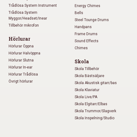
Trådlösa System Instrument
Energy Chimes
Trådlösa System
Bells
Myggor/Headset/Inear
Steel Tounge Drums
Tillbehör mikrofon
Handpans
Frame Drums
Hörlurar
Sound Effects
Hörlurar Öppna
Chimes
Hörlurar Halvöppna
Hörlurar Slutna
Skola
Hörlurar In-ear
Skola Tillbehör
Hörlurar Trådlösa
Skola Bästsäljare
Övrigt hörlurar
Skola Akustisk gitarr/bas
Skola Klaviatur
Skola Live/PA
Skola Elgitarr/Elbas
Skola Trummor/Slagverk
Skola Inspelning/Studio