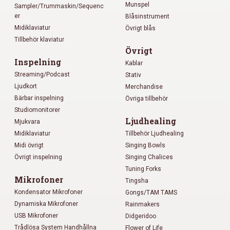
Munspel
Sampler/Trummaskin/Sequenc
er
Blåsinstrument
Midiklaviatur
Övrigt blås
Tillbehör klaviatur
Övrigt
Inspelning
Kablar
Streaming/Podcast
Stativ
Ljudkort
Merchandise
Bärbar inspelning
Övriga tillbehör
Studiomonitorer
Ljudhealing
Mjukvara
Midiklaviatur
Tillbehör Ljudhealing
Midi övrigt
Singing Bowls
Övrigt inspelning
Singing Chalices
Tuning Forks
Mikrofoner
Tingsha
Kondensator Mikrofoner
Gongs/TAM TAMS
Dynamiska Mikrofoner
Rainmakers
USB Mikrofoner
Didgeridoo
Trådlösa System Handhållna
Flower of Life