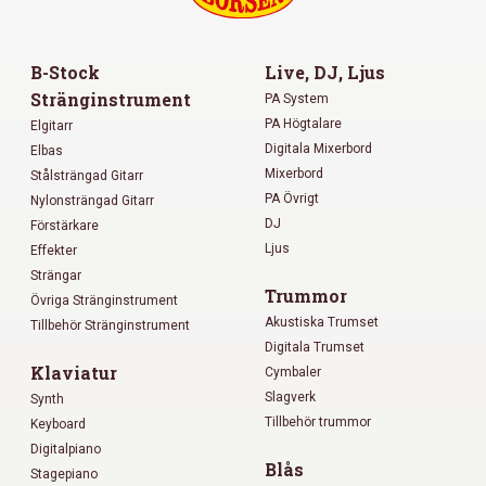
B-Stock
Live, DJ, Ljus
Stränginstrument
PA System
PA Högtalare
Elgitarr
Digitala Mixerbord
Elbas
Mixerbord
Stålsträngad Gitarr
PA Övrigt
Nylonsträngad Gitarr
DJ
Förstärkare
Ljus
Effekter
Strängar
Trummor
Övriga Stränginstrument
Akustiska Trumset
Tillbehör Stränginstrument
Digitala Trumset
Klaviatur
Cymbaler
Slagverk
Synth
Tillbehör trummor
Keyboard
Digitalpiano
Blås
Stagepiano