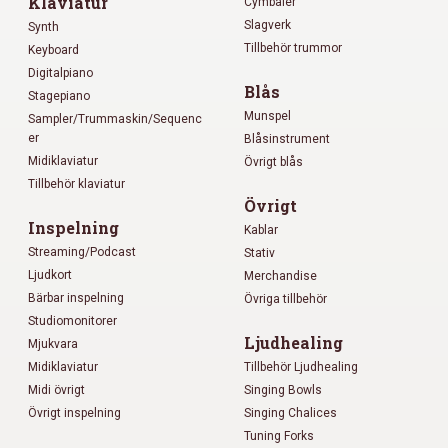
Klaviatur
Cymbaler
Slagverk
Synth
Tillbehör trummor
Keyboard
Digitalpiano
Blås
Stagepiano
Munspel
Sampler/Trummaskin/Sequenc
er
Blåsinstrument
Midiklaviatur
Övrigt blås
Tillbehör klaviatur
Övrigt
Inspelning
Kablar
Streaming/Podcast
Stativ
Ljudkort
Merchandise
Bärbar inspelning
Övriga tillbehör
Studiomonitorer
Ljudhealing
Mjukvara
Midiklaviatur
Tillbehör Ljudhealing
Midi övrigt
Singing Bowls
Övrigt inspelning
Singing Chalices
Tuning Forks