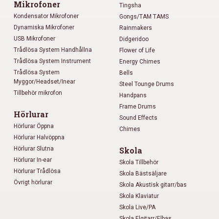
Mikrofoner
Tingsha
Kondensator Mikrofoner
Gongs/TAM TAMS
Dynamiska Mikrofoner
Rainmakers
USB Mikrofoner
Didgeridoo
Trådlösa System Handhållna
Flower of Life
Trådlösa System Instrument
Energy Chimes
Trådlösa System
Bells
Myggor/Headset/Inear
Steel Tounge Drums
Tillbehör mikrofon
Handpans
Frame Drums
Hörlurar
Sound Effects
Hörlurar Öppna
Chimes
Hörlurar Halvöppna
Hörlurar Slutna
Skola
Hörlurar In-ear
Skola Tillbehör
Hörlurar Trådlösa
Skola Bästsäljare
Övrigt hörlurar
Skola Akustisk gitarr/bas
Skola Klaviatur
Skola Live/PA
Skola Elgitarr/Elbas