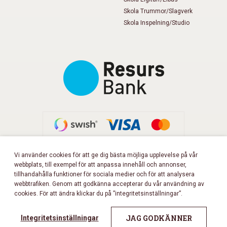
Skola Trummor/Slagverk
Skola Inspelning/Studio
Vi använder cookies för att ge dig bästa möjliga upplevelse på vår
webbplats, till exempel för att anpassa innehåll och annonser,
FÖLJ OSS PÅ FACEBOOK!
tillhandahålla funktioner för sociala medier och för att analysera
webbtrafiken. Genom att godkänna accepterar du vår användning av
cookies. För att ändra klickar du på ”integritetsinställningar”.
Copyright 2026 © Musikbörsen
All rights reserved.
JAG GODKÄNNER
Integritetsinställningar