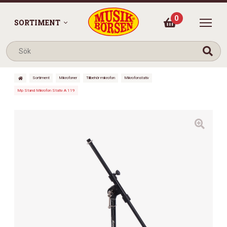
0
SORTIMENT
Sortiment
Mikrofoner
Tillbehör mikrofon
Mikrofonstativ
Mp Stand Mikrofon Stativ A 119