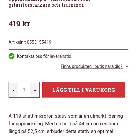
gitarrförstärkare och trummor.
419
kr
Artikelnr:
0553155419
Kontakta oss för leveranstid
Finns produkten i butik nära dig?
MP
-
+
LÄGG TILL I VARUKORG
STAND
MIKROFON
STATIV
A 119 är ett mikrofon stativ som är en utmärkt lösning
A
för uppmickning. Med en höjd på 44 cm och en bom
119
längd på 52,5 cm, erbjuder detta stativ en optimal
MÄNGD