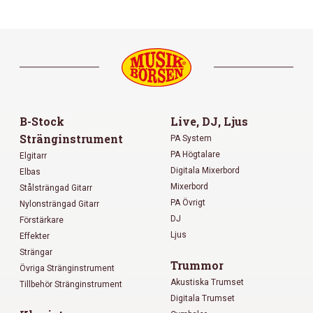
B-Stock
Live, DJ, Ljus
Stränginstrument
PA System
PA Högtalare
Elgitarr
Digitala Mixerbord
Elbas
Mixerbord
Stålsträngad Gitarr
PA Övrigt
Nylonsträngad Gitarr
DJ
Förstärkare
Ljus
Effekter
Strängar
Trummor
Övriga Stränginstrument
Akustiska Trumset
Tillbehör Stränginstrument
Digitala Trumset