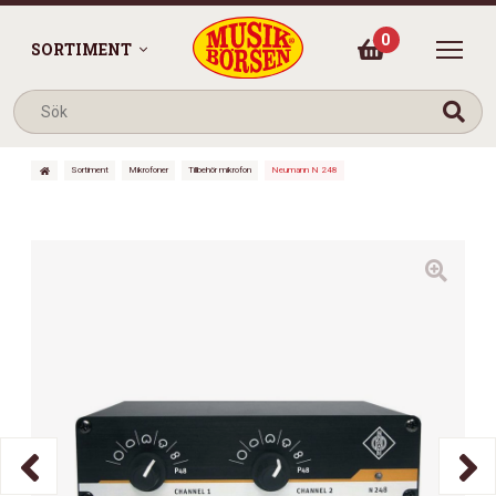
0
SORTIMENT
Sortiment
Mikrofoner
Tillbehör mikrofon
Neumann N 248