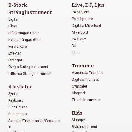
B-Stock
Live, DJ, Ljus
Stränginstrument
PA System
PA Högtalare
Elgitarr
Digitala Mixerbord
Elbas
Mixerbord
Stålsträngad Gitarr
PA Övrigt
Nylonsträngad Gitarr
DJ
Förstärkare
Ljus
Effekter
Strängar
Trummor
Övriga Stränginstrument
Akustiska Trumset
Tillbehör Stränginstrument
Digitala Trumset
Klaviatur
Cymbaler
Slagverk
Synth
Tillbehör trummor
Keyboard
Digitalpiano
Blås
Stagepiano
Munspel
Sampler/Trummaskin/Sequenc
er
Blåsinstrument