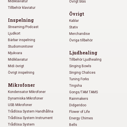
Midiklaviatur
Övrigt blås
Tillbehör klaviatur
Övrigt
Inspelning
Kablar
Streaming/Podcast
Stativ
Ljudkort
Merchandise
Bärbar inspelning
Övriga tillbehör
Studiomonitorer
Ljudhealing
Mjukvara
Midiklaviatur
Tillbehör Ljudhealing
Midi övrigt
Singing Bowls
Övrigt inspelning
Singing Chalices
Tuning Forks
Mikrofoner
Tingsha
Kondensator Mikrofoner
Gongs/TAM TAMS
Dynamiska Mikrofoner
Rainmakers
USB Mikrofoner
Didgeridoo
Trådlösa System Handhållna
Flower of Life
Trådlösa System Instrument
Energy Chimes
Trådlösa System
Bells