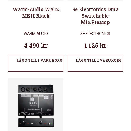
Warm-Audio WA12
Se Electronics Dm2
MKII Black
Switchable
Mic.Preamp
WARM-AUDIO
SE ELECTRONICS
4 490
kr
1 125
kr
LÄGG TILL I VARUKORG
LÄGG TILL I VARUKORG