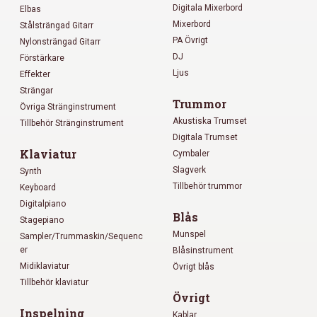
Digitala Mixerbord
Elbas
Mixerbord
Stålsträngad Gitarr
PA Övrigt
Nylonsträngad Gitarr
DJ
Förstärkare
Ljus
Effekter
Strängar
Trummor
Övriga Stränginstrument
Akustiska Trumset
Tillbehör Stränginstrument
Digitala Trumset
Klaviatur
Cymbaler
Slagverk
Synth
Tillbehör trummor
Keyboard
Digitalpiano
Blås
Stagepiano
Munspel
Sampler/Trummaskin/Sequenc
er
Blåsinstrument
Midiklaviatur
Övrigt blås
Tillbehör klaviatur
Övrigt
Inspelning
Kablar