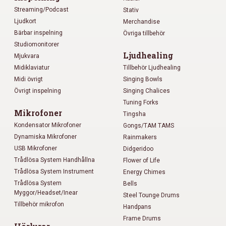
Streaming/Podcast
Stativ
Ljudkort
Merchandise
Bärbar inspelning
Övriga tillbehör
Studiomonitorer
Ljudhealing
Mjukvara
Midiklaviatur
Tillbehör Ljudhealing
Midi övrigt
Singing Bowls
Övrigt inspelning
Singing Chalices
Tuning Forks
Mikrofoner
Tingsha
Kondensator Mikrofoner
Gongs/TAM TAMS
Dynamiska Mikrofoner
Rainmakers
USB Mikrofoner
Didgeridoo
Trådlösa System Handhållna
Flower of Life
Trådlösa System Instrument
Energy Chimes
Trådlösa System
Bells
Myggor/Headset/Inear
Steel Tounge Drums
Tillbehör mikrofon
Handpans
Frame Drums