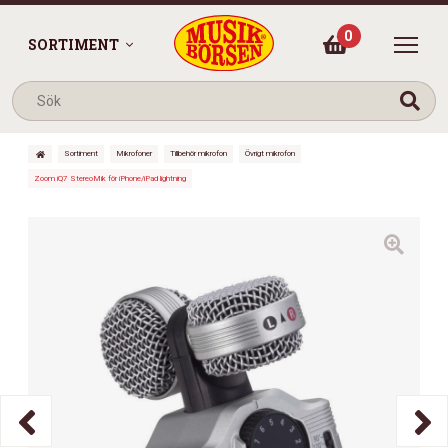
0
SORTIMENT
Sortiment
Mikrofoner
Tillbehör mikrofon
Övrigt mikrofon
Zoom iQ7 StereoMik för iPhone/iPad lightning