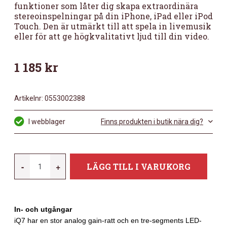
funktioner som låter dig skapa extraordinära
stereoinspelningar på din iPhone, iPad eller iPod
Touch. Den är utmärkt till att spela in livemusik
eller för att ge högkvalitativt ljud till din video.
1 185
kr
Artikelnr:
0553002388
I webblager
Finns produkten i butik nära dig?
ZOOM
-
+
LÄGG TILL I VARUKORG
IQ7
STEREOMIK
FÖR
In- och utgångar
IPHONE/IPAD
iQ7 har en stor analog gain-ratt och en tre-segments LED-
LIGHTNING