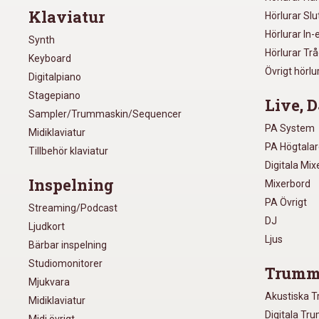
Klaviatur
Hörlurar Sl
Hörlurar In-
Synth
Hörlurar Tr
Keyboard
Övrigt hörlu
Digitalpiano
Stagepiano
Live, D
Sampler/Trummaskin/Sequencer
PA System
Midiklaviatur
PA Högtala
Tillbehör klaviatur
Digitala Mi
Inspelning
Mixerbord
PA Övrigt
Streaming/Podcast
DJ
Ljudkort
Ljus
Bärbar inspelning
Studiomonitorer
Trumm
Mjukvara
Akustiska 
Midiklaviatur
Digitala Tr
Midi övrigt