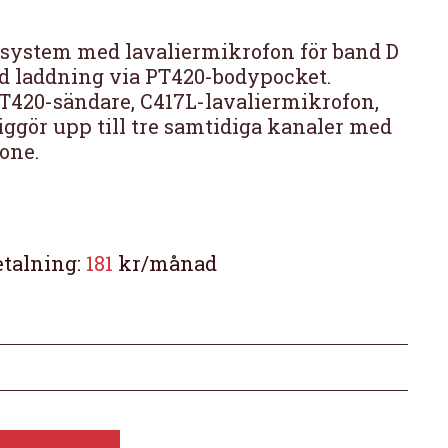
ssystem med lavaliermikrofon för band D
d laddning via PT420-bodypocket.
T420-sändare, C417L-lavaliermikrofon,
ggör upp till tre samtidiga kanaler med
one.
etalning:
181
kr/månad