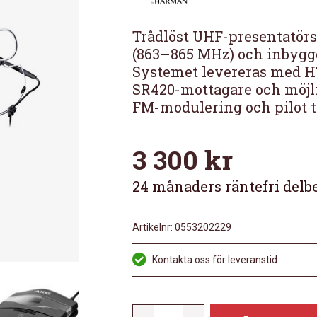
Trådlöst UHF-presentatör
(863–865 MHz) och inbygg
Systemet levereras med H
SR420-mottagare och möjli
FM-modulering och pilot t
3 300
kr
24 månaders räntefri delb
Artikelnr:
0553202229
Kontakta oss för leveranstid
AKG