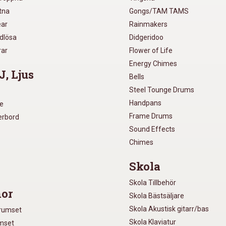
utna
Gongs/TAM TAMS
ear
Rainmakers
ådlösa
Didgeridoo
rar
Flower of Life
Energy Chimes
J, Ljus
Bells
Steel Tounge Drums
Handpans
re
Frame Drums
xerbord
Sound Effects
Chimes
Skola
Skola Tillbehör
or
Skola Bästsäljare
Skola Akustisk gitarr/bas
Trumset
Skola Klaviatur
umset