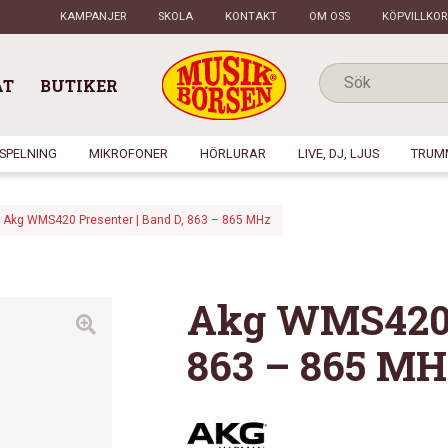
KAMPANJER
SKOLA
KONTAKT
OM OSS
KÖPVILLKOR
AT
BUTIKER
NSPELNING
MIKROFONER
HÖRLURAR
LIVE, DJ, LJUS
TRUM
Akg WMS420 Presenter | Band D, 863 – 865 MHz
Akg WMS420 P
863 – 865 MH