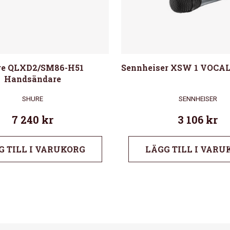
re QLXD2/SM86-H51
Sennheiser XSW 1 VOCAL
Handsändare
SHURE
SENNHEISER
7 240
kr
3 106
kr
G TILL I VARUKORG
LÄGG TILL I VARU