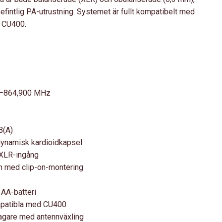
 befintlig PA-utrustning. Systemet är fullt kompatibelt med
 CU400.
0–864,900 MHz
B(A)
ynamisk kardioidkapsel
XLR-ingång
n med clip-on-montering
 AA-batteri
mpatibla med CU400
agare med antennväxling