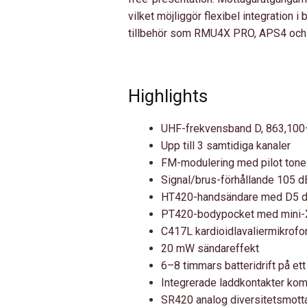
vilket möjliggör flexibel integration i
tillbehör som RMU4X PRO, APS4 och
Highlights
UHF-frekvensband D, 863,10
Upp till 3 samtidiga kanaler
FM-modulering med pilot tone
Signal/brus-förhållande 105 d
HT420-handsändare med D5 d
PT420-bodypocket med mini-
C417L kardioidlavaliermikrofo
20 mW sändareffekt
6–8 timmars batteridrift på ett
Integrerade laddkontakter ko
SR420 analog diversitetsmott