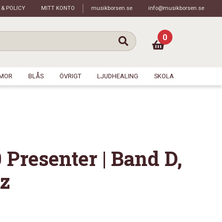
 & POLICY
MITT KONTO
musikborsen.se
info@musikborsen.se
0
MOR
BLÅS
ÖVRIGT
LJUDHEALING
SKOLA
resenter | Band D,
z