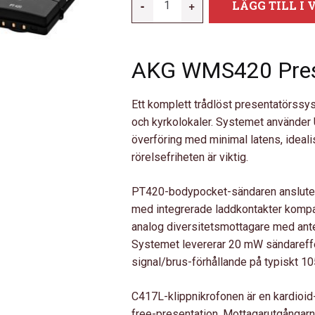
-
+
LÄGG TILL I
WMS420
PRESENTER
|
AKG WMS420 Prese
BAND
D,
863
Ett komplett trådlöst presentatörssys
-
och kyrkolokaler. Systemet använder 
865
överföring med minimal latens, ideali
MHZ
rörelsefriheten är viktig.
MÄNGD
PT420-bodypocket-sändaren ansluter
med integrerade laddkontakter komp
analog diversitetsmottagare med anten
Systemet levererar 20 mW sändareffek
signal/brus-förhållande på typiskt 10
C417L-klippnikrofonen är en kardioid
free-presentation. Mottagarutgångar