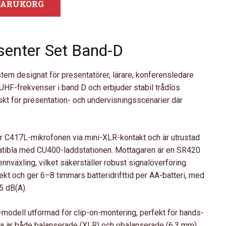
 VARUKORG
nter Set Band-D
tem designat för presentatörer, lärare, konferensledare
UHF-frekvenser i band D och erbjuder stabil trådlös
skt för presentation- och undervisningsscenarier där
 C417L-mikrofonen via mini-XLR-kontakt och är utrustad
atibla med CU400-laddstationen. Mottagaren är en SR420
nväxling, vilket säkerställer robust signalöverföring.
t och ger 6–8 timmars batteridrifttid per AA-batteri, med
5 dB(A).
-modell utformad för clip-on-montering, perfekt för hands-
na är både balanserade (XLR) och obalanserade (6,3 mm),