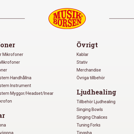
oner
Övrigt
r Mikrofoner
Kablar
Mikrofoner
Stativ
oner
Merchandise
ystem Handhållna
Övriga tillbehör
ystem Instrument
Ljudhealing
ystem Myggor/Headset/Inear
ikrofon
Tillbehör Ljudhealing
Singing Bowls
ar
Singing Chalices
pna
Tuning Forks
lvöppna
Tingsha