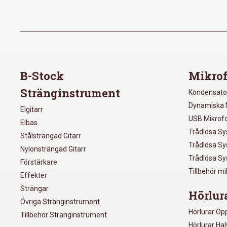
B-Stock
Mikrof
Stränginstrument
Kondensato
Dynamiska 
Elgitarr
USB Mikrof
Elbas
Trådlösa S
Stålsträngad Gitarr
Trådlösa S
Nylonsträngad Gitarr
Trådlösa S
Förstärkare
Tillbehör m
Effekter
Strängar
Hörlur
Övriga Stränginstrument
Hörlurar Öp
Tillbehör Stränginstrument
Hörlurar Ha