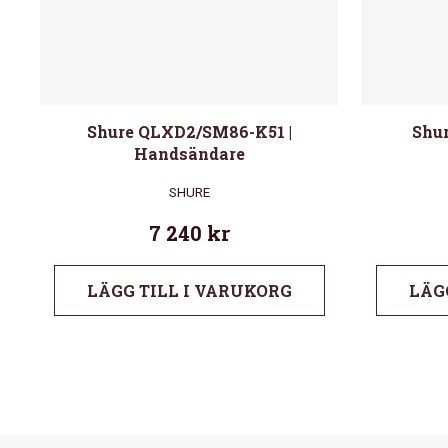
Shure QLXD2/SM86-K51 |
Shu
Handsändare
SHURE
7 240
kr
LÄGG TILL I VARUKORG
LÄG