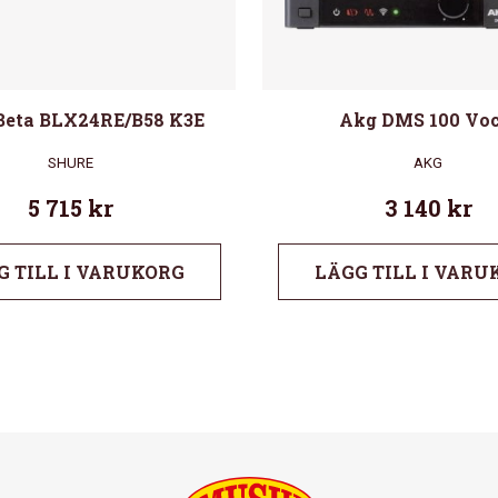
Beta BLX24RE/B58 K3E
Akg DMS 100 Voc
SHURE
AKG
5 715
kr
3 140
kr
G TILL I VARUKORG
LÄGG TILL I VARU