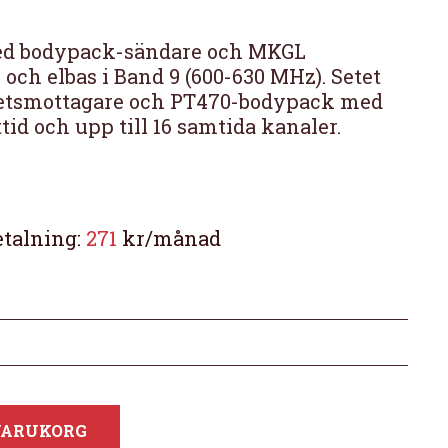
med bodypack-sändare och MKGL
 och elbas i Band 9 (600-630 MHz). Setet
tetsmottagare och PT470-bodypack med
ttid och upp till 16 samtida kanaler.
etalning:
271
kr/månad
 VARUKORG