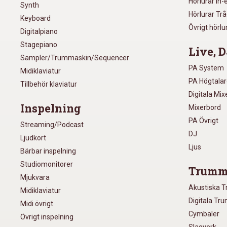
Hörlurar In-
Synth
Hörlurar Tr
Keyboard
Övrigt hörlu
Digitalpiano
Stagepiano
Live, D
Sampler/Trummaskin/Sequencer
PA System
Midiklaviatur
PA Högtala
Tillbehör klaviatur
Digitala Mi
Inspelning
Mixerbord
PA Övrigt
Streaming/Podcast
DJ
Ljudkort
Ljus
Bärbar inspelning
Studiomonitorer
Trumm
Mjukvara
Akustiska 
Midiklaviatur
Digitala Tr
Midi övrigt
Cymbaler
Övrigt inspelning
Slagverk