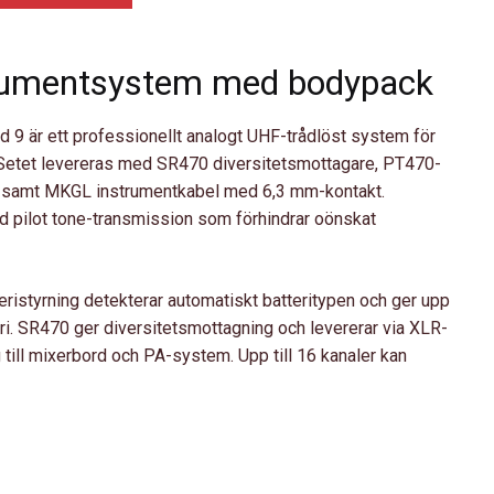
trumentsystem med bodypack
 är ett professionellt analogt UHF-trådlöst system för
t. Setet levereras med SR470 diversitetsmottagare, PT470-
, samt MKGL instrumentkabel med 6,3 mm-kontakt.
 pilot tone-transmission som förhindrar oönskat
istyrning detekterar automatiskt batteritypen och ger upp
teri. SR470 ger diversitetsmottagning och levererar via XLR-
 till mixerbord och PA-system. Upp till 16 kanaler kan