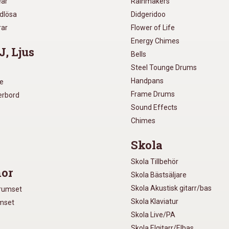
ear
Rainmakers
ådlösa
Didgeridoo
rar
Flower of Life
Energy Chimes
J, Ljus
Bells
Steel Tounge Drums
Handpans
re
Frame Drums
xerbord
Sound Effects
Chimes
Skola
Skola Tillbehör
or
Skola Bästsäljare
Skola Akustisk gitarr/bas
Trumset
Skola Klaviatur
umset
Skola Live/PA
Skola Elgitarr/Elbas