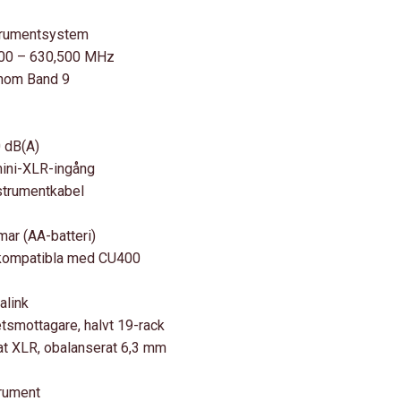
trumentsystem
100 – 630,500 MHz
inom Band 9
 dB(A)
ini-XLR-ingång
trumentkabel
mar (AA-batteri)
 kompatibla med CU400
alink
tsmottagare, halvt 19-rack
t XLR, obalanserat 6,3 mm
trument