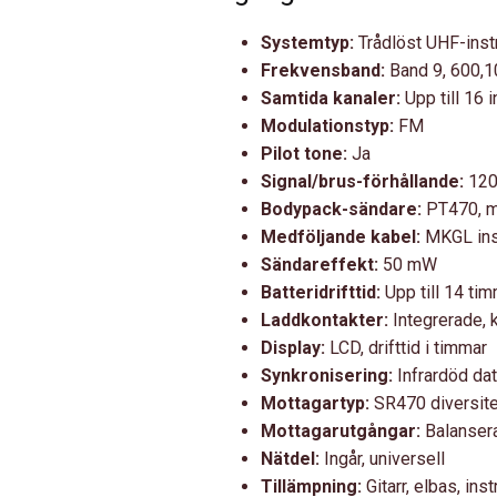
Systemtyp:
Trådlöst UHF-ins
Frekvensband:
Band 9, 600,
Samtida kanaler:
Upp till 16 
Modulationstyp:
FM
Pilot tone:
Ja
Signal/brus-förhållande:
120
Bodypack-sändare:
PT470, m
Medföljande kabel:
MKGL ins
Sändareffekt:
50 mW
Batteridrifttid:
Upp till 14 tim
Laddkontakter:
Integrerade,
Display:
LCD, drifttid i timmar
Synkronisering:
Infrardöd dat
Mottagartyp:
SR470 diversite
Mottagarutgångar:
Balansera
Nätdel:
Ingår, universell
Tillämpning:
Gitarr, elbas, ins