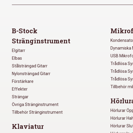
B-Stock
Mikrof
Stränginstrument
Kondensato
Dynamiska 
Elgitarr
USB Mikrof
Elbas
Trådlösa S
Stålsträngad Gitarr
Trådlösa S
Nylonsträngad Gitarr
Trådlösa S
Förstärkare
Tillbehör m
Effekter
Strängar
Hörlur
Övriga Stränginstrument
Hörlurar Öp
Tillbehör Stränginstrument
Hörlurar Ha
Klaviatur
Hörlurar Sl