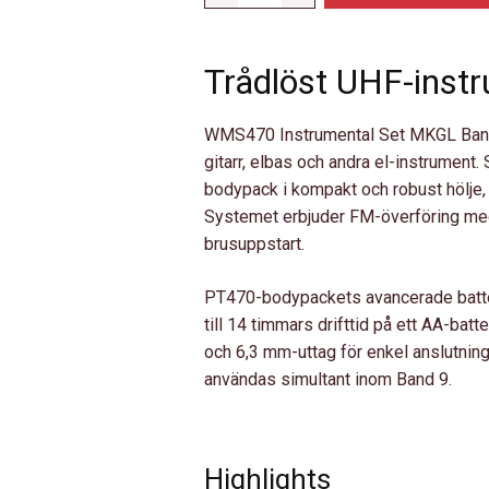
INSTRUMENTAL
MKGL
Trådlöst UHF-ins
(BAND
9
|
WMS470 Instrumental Set MKGL Band 9
600
gitarr, elbas och andra el-instrumen
-
bodypack i kompakt och robust hölje
630
Systemet erbjuder FM-överföring med
MHZ)
brusuppstart.
MÄNGD
PT470-bodypackets avancerade batter
till 14 timmars drifttid på ett AA-bat
och 6,3 mm-uttag för enkel anslutning
användas simultant inom Band 9.
Highlights