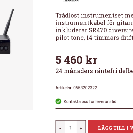
Trådlöst instrumentset 
instrumentkabel för gitarr
inkluderar SR470 diversi
pilot tone, 14 timmars drif
5 460
kr
24 månaders räntefri delb
Artikelnr:
0553202322
Kontakta oss för leveranstid
AKG
-
+
LÄGG TILL I
WMS470