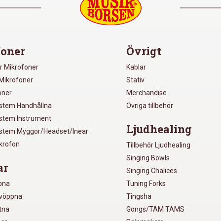
oner
Övrigt
r Mikrofoner
Kablar
Mikrofoner
Stativ
oner
Merchandise
ystem Handhållna
Övriga tillbehör
ystem Instrument
Ljudhealing
ystem Myggor/Headset/Inear
ikrofon
Tillbehör Ljudhealing
Singing Bowls
ar
Singing Chalices
pna
Tuning Forks
lvöppna
Tingsha
utna
Gongs/TAM TAMS