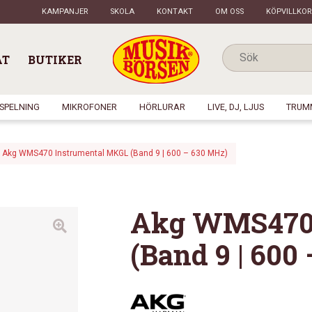
KAMPANJER
SKOLA
KONTAKT
OM OSS
KÖPVILLKOR
AT
BUTIKER
NSPELNING
MIKROFONER
HÖRLURAR
LIVE, DJ, LJUS
TRUM
Akg WMS470 Instrumental MKGL (Band 9 | 600 – 630 MHz)
Akg WMS470 
(Band 9 | 600