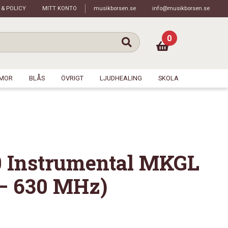
 & POLICY
MITT KONTO
musikborsen.se
info@musikborsen.se
0
MOR
BLÅS
ÖVRIGT
LJUDHEALING
SKOLA
Instrumental MKGL
 – 630 MHz)