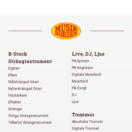
B-Stock
Live, DJ, Ljus
Stränginstrument
PA System
PA Högtalare
Elgitarr
Digitala Mixerbord
Elbas
Mixerbord
Stålsträngad Gitarr
PA Övrigt
Nylonsträngad Gitarr
DJ
Förstärkare
Ljus
Effekter
Strängar
Trummor
Övriga Stränginstrument
Akustiska Trumset
Tillbehör Stränginstrument
Digitala Trumset