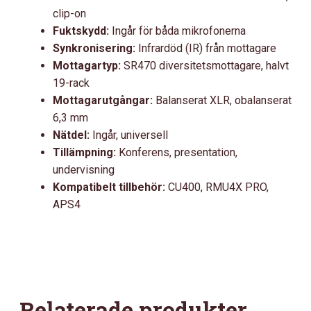
clip-on
Fuktskydd:
Ingår för båda mikrofonerna
Synkronisering:
Infrardöd (IR) från mottagare
Mottagartyp:
SR470 diversitetsmottagare, halvt
19-rack
Mottagarutgångar:
Balanserat XLR, obalanserat
6,3 mm
Nätdel:
Ingår, universell
Tillämpning:
Konferens, presentation,
undervisning
Kompatibelt tillbehör:
CU400, RMU4X PRO,
APS4
Relaterade produkter