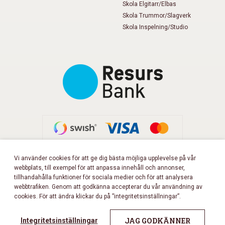
Skola Elgitarr/Elbas
Skola Trummor/Slagverk
Skola Inspelning/Studio
Vi använder cookies för att ge dig bästa möjliga upplevelse på vår
webbplats, till exempel för att anpassa innehåll och annonser,
FÖLJ OSS PÅ FACEBOOK!
tillhandahålla funktioner för sociala medier och för att analysera
webbtrafiken. Genom att godkänna accepterar du vår användning av
cookies. För att ändra klickar du på ”integritetsinställningar”.
Copyright 2026 © Musikbörsen
All rights reserved.
JAG GODKÄNNER
Integritetsinställningar