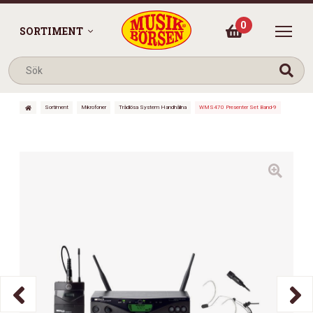
0
SORTIMENT
Sortiment
Mikrofoner
Trådlösa System Handhållna
WMS470 Presenter Set Band-9