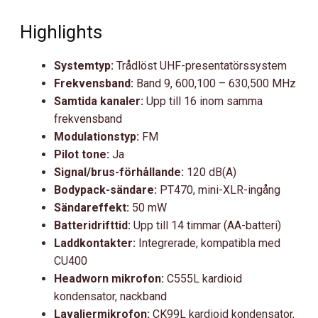
Highlights
Systemtyp:
Trådlöst UHF-presentatörssystem
Frekvensband:
Band 9, 600,100 – 630,500 MHz
Samtida kanaler:
Upp till 16 inom samma
frekvensband
Modulationstyp:
FM
Pilot tone:
Ja
Signal/brus-förhållande:
120 dB(A)
Bodypack-sändare:
PT470, mini-XLR-ingång
Sändareffekt:
50 mW
Batteridrifttid:
Upp till 14 timmar (AA-batteri)
Laddkontakter:
Integrerade, kompatibla med
CU400
Headworn mikrofon:
C555L kardioid
kondensator, nackband
Lavaliermikrofon:
CK99L kardioid kondensator,