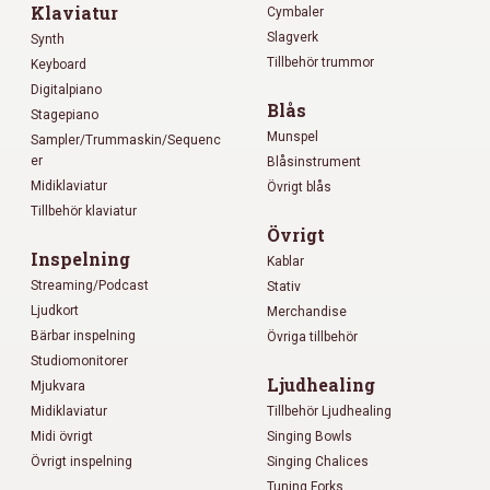
Klaviatur
Cymbaler
Slagverk
Synth
Tillbehör trummor
Keyboard
Digitalpiano
Blås
Stagepiano
Munspel
Sampler/Trummaskin/Sequenc
er
Blåsinstrument
Midiklaviatur
Övrigt blås
Tillbehör klaviatur
Övrigt
Inspelning
Kablar
Streaming/Podcast
Stativ
Ljudkort
Merchandise
Bärbar inspelning
Övriga tillbehör
Studiomonitorer
Ljudhealing
Mjukvara
Midiklaviatur
Tillbehör Ljudhealing
Midi övrigt
Singing Bowls
Övrigt inspelning
Singing Chalices
Tuning Forks