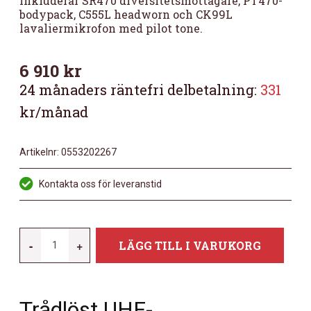
inkluderar SR470 diversitetsmottagare, PT470-
bodypack, C555L headworn och CK99L
lavaliermikrofon med pilot tone.
6 910
kr
24 månaders räntefri delbetalning:
331
kr/månad
Artikelnr:
0553202267
Kontakta oss för leveranstid
WMS470
-
+
LÄGG TILL I VARUKORG
PRESENTER
SET
BAND-
Trådlöst UHF-
9