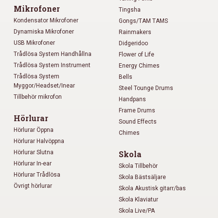
Mikrofoner
Tingsha
Kondensator Mikrofoner
Gongs/TAM TAMS
Dynamiska Mikrofoner
Rainmakers
USB Mikrofoner
Didgeridoo
Trådlösa System Handhållna
Flower of Life
Trådlösa System Instrument
Energy Chimes
Trådlösa System
Bells
Myggor/Headset/Inear
Steel Tounge Drums
Tillbehör mikrofon
Handpans
Frame Drums
Hörlurar
Sound Effects
Hörlurar Öppna
Chimes
Hörlurar Halvöppna
Hörlurar Slutna
Skola
Hörlurar In-ear
Skola Tillbehör
Hörlurar Trådlösa
Skola Bästsäljare
Övrigt hörlurar
Skola Akustisk gitarr/bas
Skola Klaviatur
Skola Live/PA