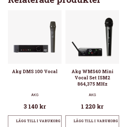
Akg DMS 100 Vocal
Akg WMS40 Mini
Vocal Set ISM2
864,375 MHz
AKG
AKG
3 140
kr
1 220
kr
LÄGG TILL I VARUKORG
LÄGG TILL I VARUKORG