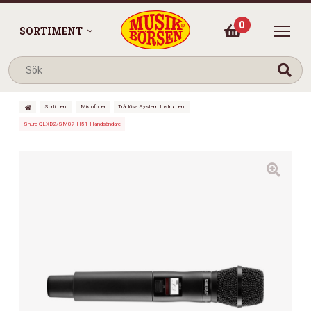
0
SORTIMENT
Sortiment
Mikrofoner
Trådlösa System Instrument
Shure QLXD2/SM87-H51 Handsändare