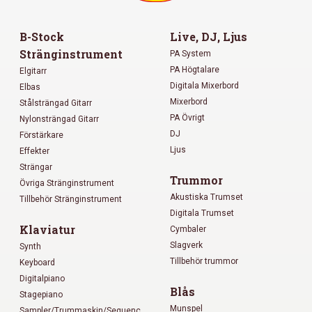
B-Stock
Live, DJ, Ljus
Stränginstrument
PA System
PA Högtalare
Elgitarr
Digitala Mixerbord
Elbas
Mixerbord
Stålsträngad Gitarr
PA Övrigt
Nylonsträngad Gitarr
DJ
Förstärkare
Ljus
Effekter
Strängar
Trummor
Övriga Stränginstrument
Akustiska Trumset
Tillbehör Stränginstrument
Digitala Trumset
Klaviatur
Cymbaler
Slagverk
Synth
Tillbehör trummor
Keyboard
Digitalpiano
Blås
Stagepiano
Munspel
Sampler/Trummaskin/Sequenc