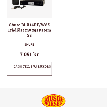
Shure BLX14RE/W85
Trådlöst myggsystem
S8
SHURE
7 091
kr
LÄGG TILL I VARUKORG