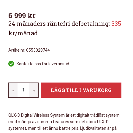
6 999
kr
24 månaders räntefri delbetalning:
335
kr/månad
Artikelnr:
0553028744
Kontakta oss för leveranstid
SHURE
-
+
LÄGG TILL I VARUKORG
QLXD2/SM87-
H51
HANDSÄNDARE
QLX-D Digital Wireless System är ett digitalt trådlöst system
MÄNGD
med många av samma features som det stora ULX-D
systemet, men till ett ännu bättre pris. Ljudkvaliteten är på