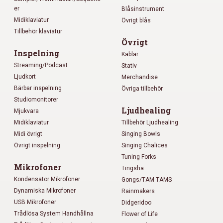
er
Blåsinstrument
Midiklaviatur
Övrigt blås
Tillbehör klaviatur
Övrigt
Inspelning
Kablar
Streaming/Podcast
Stativ
Ljudkort
Merchandise
Bärbar inspelning
Övriga tillbehör
Studiomonitorer
Ljudhealing
Mjukvara
Midiklaviatur
Tillbehör Ljudhealing
Midi övrigt
Singing Bowls
Övrigt inspelning
Singing Chalices
Tuning Forks
Mikrofoner
Tingsha
Kondensator Mikrofoner
Gongs/TAM TAMS
Dynamiska Mikrofoner
Rainmakers
USB Mikrofoner
Didgeridoo
Trådlösa System Handhållna
Flower of Life