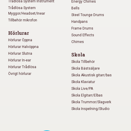
Trådlösa System Instrument
Energy Chimes
Trådlösa System
Bells
Myggor/Headset/Inear
Steel Tounge Drums
Tillbehör mikrofon
Handpans
Frame Drums
Hörlurar
Sound Effects
Hörlurar Öppna
Chimes
Hörlurar Halvöppna
Hörlurar Slutna
Skola
Hörlurar In-ear
Skola Tillbehör
Hörlurar Trådlösa
Skola Bästsäljare
Övrigt hörlurar
Skola Akustisk gitarr/bas
Skola Klaviatur
Skola Live/PA
Skola Elgitarr/Elbas
Skola Trummor/Slagverk
Skola Inspelning/Studio