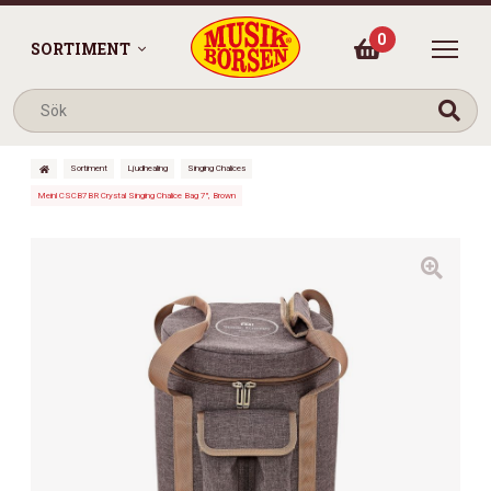
0
SORTIMENT
Sortiment
Ljudhealing
Singing Chalices
Meinl CSCB7BR Crystal Singing Chalice Bag 7″, Brown