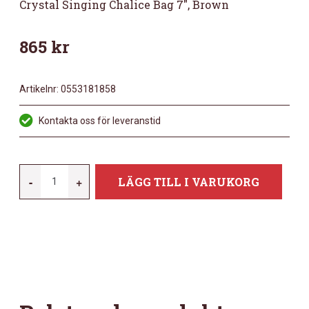
Crystal Singing Chalice Bag 7″, Brown
865
kr
Artikelnr:
0553181858
Kontakta oss för leveranstid
MEINL
-
+
LÄGG TILL I VARUKORG
CSCB7BR
CRYSTAL
SINGING
CHALICE
BAG
7",
BROWN