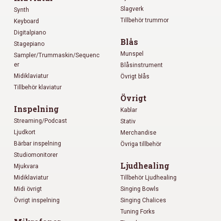
Slagverk
Synth
Tillbehör trummor
Keyboard
Digitalpiano
Blås
Stagepiano
Munspel
Sampler/Trummaskin/Sequenc
er
Blåsinstrument
Midiklaviatur
Övrigt blås
Tillbehör klaviatur
Övrigt
Inspelning
Kablar
Streaming/Podcast
Stativ
Ljudkort
Merchandise
Bärbar inspelning
Övriga tillbehör
Studiomonitorer
Ljudhealing
Mjukvara
Midiklaviatur
Tillbehör Ljudhealing
Midi övrigt
Singing Bowls
Övrigt inspelning
Singing Chalices
Tuning Forks