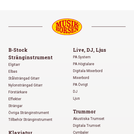
B-Stock
Live, DJ, Ljus
Stränginstrument
PA System
PA Högtalare
Elgitarr
Digitala Mixerbord
Elbas
Mixerbord
Stålsträngad Gitarr
PA Övrigt
Nylonsträngad Gitarr
DJ
Förstärkare
Ljus
Effekter
Strängar
Trummor
Övriga Stränginstrument
Akustiska Trumset
Tillbehör Stränginstrument
Digitala Trumset
Klaviatur
Cymbaler