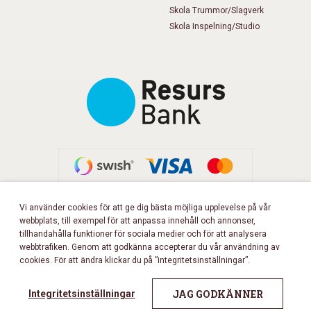
Skola Trummor/Slagverk
Skola Inspelning/Studio
Vi använder cookies för att ge dig bästa möjliga upplevelse på vår
webbplats, till exempel för att anpassa innehåll och annonser,
FÖLJ OSS PÅ FACEBOOK!
tillhandahålla funktioner för sociala medier och för att analysera
webbtrafiken. Genom att godkänna accepterar du vår användning av
cookies. För att ändra klickar du på ”integritetsinställningar”.
Copyright 2026 © Musikbörsen
All rights reserved.
JAG GODKÄNNER
Integritetsinställningar