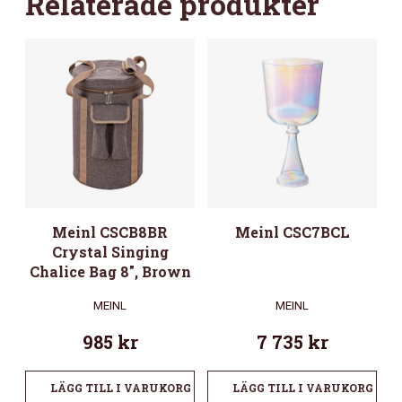
Relaterade produkter
MÄNGD
Meinl CSCB8BR
Meinl CSC7BCL
Crystal Singing
Chalice Bag 8″, Brown
MEINL
MEINL
985
kr
7 735
kr
LÄGG TILL I VARUKORG
LÄGG TILL I VARUKORG