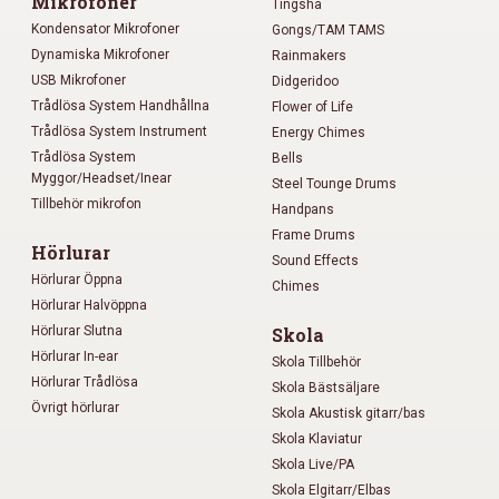
Mikrofoner
Tingsha
Kondensator Mikrofoner
Gongs/TAM TAMS
Dynamiska Mikrofoner
Rainmakers
USB Mikrofoner
Didgeridoo
Trådlösa System Handhållna
Flower of Life
Trådlösa System Instrument
Energy Chimes
Trådlösa System
Bells
Myggor/Headset/Inear
Steel Tounge Drums
Tillbehör mikrofon
Handpans
Frame Drums
Hörlurar
Sound Effects
Hörlurar Öppna
Chimes
Hörlurar Halvöppna
Hörlurar Slutna
Skola
Hörlurar In-ear
Skola Tillbehör
Hörlurar Trådlösa
Skola Bästsäljare
Övrigt hörlurar
Skola Akustisk gitarr/bas
Skola Klaviatur
Skola Live/PA
Skola Elgitarr/Elbas