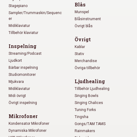
Blås
Stagepiano
Munspel
Sampler/Trummaskin/Sequenc
er
Blåsinstrument
Midiklaviatur
Övrigt blås
Tillbehör klaviatur
Övrigt
Inspelning
Kablar
Streaming/Podcast
Stativ
Ljudkort
Merchandise
Bärbar inspelning
Övriga tillbehör
Studiomonitorer
Ljudhealing
Mjukvara
Midiklaviatur
Tillbehör Ljudhealing
Midi övrigt
Singing Bowls
Övrigt inspelning
Singing Chalices
Tuning Forks
Mikrofoner
Tingsha
Kondensator Mikrofoner
Gongs/TAM TAMS
Dynamiska Mikrofoner
Rainmakers