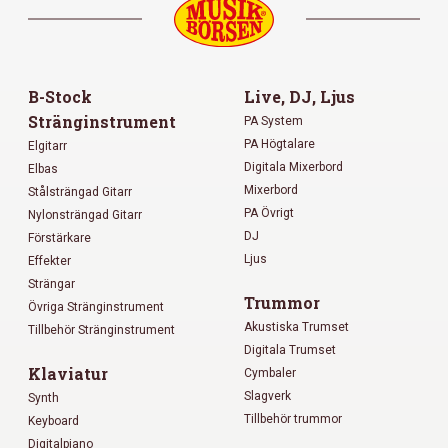
B-Stock
Live, DJ, Ljus
Stränginstrument
PA System
PA Högtalare
Elgitarr
Digitala Mixerbord
Elbas
Mixerbord
Stålsträngad Gitarr
PA Övrigt
Nylonsträngad Gitarr
DJ
Förstärkare
Ljus
Effekter
Strängar
Trummor
Övriga Stränginstrument
Akustiska Trumset
Tillbehör Stränginstrument
Digitala Trumset
Klaviatur
Cymbaler
Slagverk
Synth
Tillbehör trummor
Keyboard
Digitalpiano