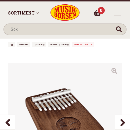
0
SORTIMENT
Sortiment
Ljudhealing
Tillbehör Ljudhealing
Meinl KL1001TOL