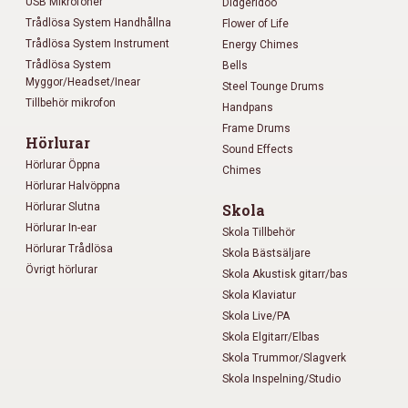
USB Mikrofoner
Didgeridoo
Trådlösa System Handhållna
Flower of Life
Trådlösa System Instrument
Energy Chimes
Trådlösa System
Bells
Myggor/Headset/Inear
Steel Tounge Drums
Tillbehör mikrofon
Handpans
Frame Drums
Hörlurar
Sound Effects
Hörlurar Öppna
Chimes
Hörlurar Halvöppna
Hörlurar Slutna
Skola
Hörlurar In-ear
Skola Tillbehör
Hörlurar Trådlösa
Skola Bästsäljare
Övrigt hörlurar
Skola Akustisk gitarr/bas
Skola Klaviatur
Skola Live/PA
Skola Elgitarr/Elbas
Skola Trummor/Slagverk
Skola Inspelning/Studio