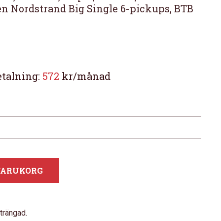
ken Nordstrand Big Single 6-pickups, BTB
etalning:
572
kr/månad
 VARUKORG
trängad.