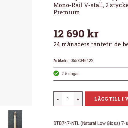
Mono-Rail V-stall, 2 styc
Premium
12 690
kr
24 månaders räntefri delb
Artikelnr:
0553046422
2-5 dagar
IBANEZ
-
+
LÄGG TILL I
BTB747-
NTL
MÄNGD
BTB747-NTL (Natural Low Gloss) 7-s