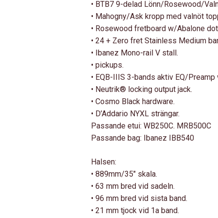
• BTB7 9-delad Lönn/Rosewood/Valnö
• Mahogny/Ask kropp med valnöt top
• Rosewood fretboard w/Abalone dot 
• 24 + Zero fret Stainless Medium ba
• Ibanez Mono-rail V stall.
• pickups.
• EQB-IIIS 3-bands aktiv EQ/Preamp
• Neutrik® locking output jack.
• Cosmo Black hardware.
• D’Addario NYXL strängar.
Passande etui: WB250C. MRB500C
Passande bag: Ibanez IBB540
Halsen:
• 889mm/35″ skala.
• 63 mm bred vid sadeln.
• 96 mm bred vid sista band.
• 21 mm tjock vid 1a band.