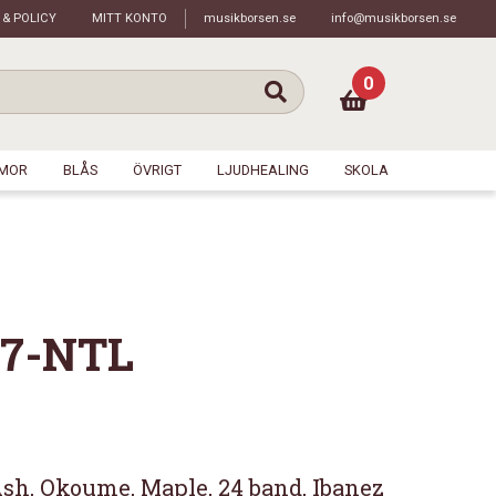
 & POLICY
MITT KONTO
musikborsen.se
info@musikborsen.se
0
MOR
BLÅS
ÖVRIGT
LJUDHEALING
SKOLA
47-NTL
Ash, Okoume, Maple, 24 band, Ibanez