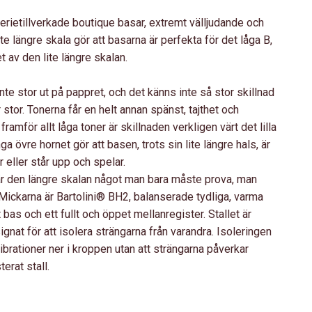
rietillverkade boutique basar, extremt välljudande och
e längre skala gör att basarna är perfekta för det låga B,
t av den lite längre skalan.
nte stor ut på pappret, och det känns inte så stor skillnad
 stor. Tonerna får en helt annan spänst, tajthet och
framför allt låga toner är skillnaden verkligen värt det lilla
ga övre hornet gör att basen, trots sin lite längre hals, är
 eller står upp och spelar.
är den längre skalan något man bara måste prova, man
 Mickarna är Bartolini® BH2, balanserade tydliga, varma
bas och ett fullt och öppet mellanregister. Stallet är
gnat för att isolera strängarna från varandra. Isoleringen
brationer ner i kroppen utan att strängarna påverkar
terat stall.