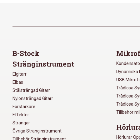
B-Stock
Mikrof
Stränginstrument
Kondensato
Dynamiska 
Elgitarr
USB Mikrof
Elbas
Trådlösa S
Stålsträngad Gitarr
Trådlösa S
Nylonsträngad Gitarr
Trådlösa S
Förstärkare
Tillbehör m
Effekter
Strängar
Hörlur
Övriga Stränginstrument
Hörlurar Öp
Tillbehör Stränginstrument