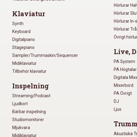
Hörlurar Ha
Klaviatur
Hörlurar Sl
Hörlurar In-
Synth
Hörlurar Tr
Keyboard
Övrigt hörlu
Digitalpiano
Stagepiano
Live, D
Sampler/Trummaskin/Sequencer
PA System
Midiklaviatur
PA Högtala
Tillbehör klaviatur
Digitala Mi
Inspelning
Mixerbord
PA Övrigt
Streaming/Podcast
DJ
Ljudkort
Ljus
Bärbar inspelning
Studiomonitorer
Trumm
Mjukvara
Akustiska 
Midiklaviatur