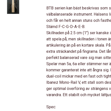
BTB serien kan bäst beskrivas som se
välbalanserade instrument. Halsens lit
och får en helt annan stuns och fasthe
Stämd F-C-G-D-A-E-B.
Skillnaden på 2.5 cm (1″) ser kanske i
att spela på, men skillnaden i tonen är
artikulering än på en kortare skala. På 
extra sträckandet på fingrarna. Det lån
perfekt balanserad vare sig man sitter
Spelar man 5a, 6a eller stämmer ner 
kommer garanterat inte att ångra sig.
dual-coil mickar med en fast och tight 
Ibanez Mono-Rail V, ett stall som desi
ger optimal överföring av strängens vi
varandra. Ett stabilt och mycket lättjus
Spec: