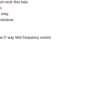
t neck-thru hals.
p.
inlay.
ndstavar.
 w/3-way Mid frequency switch.