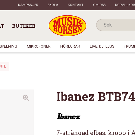
KAMPANJER
SKOLA
KONTAKT
OM OSS
KÖPVILLKOR
AT
BUTIKER
NSPELNING
MIKROFONER
HÖRLURAR
LIVE, DJ, LJUS
TRUM
NTL
Ibanez BTB7
7-strängad elbas, kropp i 