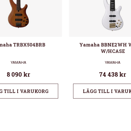
maha TRBX504BRB
Yamaha BBNE2WH 
W/HCASE
YAMAHA
YAMAHA
8 090
kr
74 438
kr
G TILL I VARUKORG
LÄGG TILL I VARU