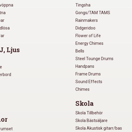
lvöppna
Tingsha
utna
Gongs/TAM TAMS
ear
Rainmakers
ådlösa
Didgeridoo
rar
Flower of Life
Energy Chimes
J, Ljus
Bells
Steel Tounge Drums
Handpans
re
Frame Drums
xerbord
Sound Effects
Chimes
Skola
Skola Tillbehör
or
Skola Bästsäljare
Skola Akustisk gitarr/bas
Trumset