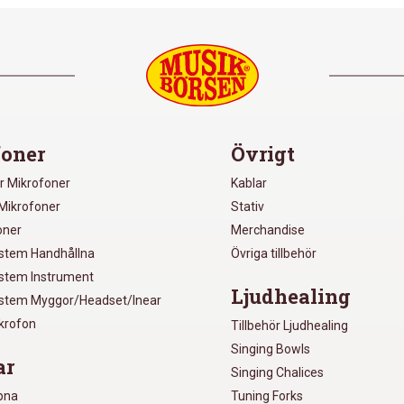
oner
Övrigt
r Mikrofoner
Kablar
Mikrofoner
Stativ
oner
Merchandise
ystem Handhållna
Övriga tillbehör
ystem Instrument
Ljudhealing
ystem Myggor/Headset/Inear
ikrofon
Tillbehör Ljudhealing
Singing Bowls
ar
Singing Chalices
pna
Tuning Forks