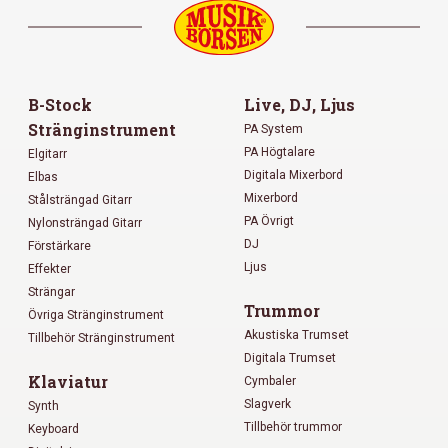
B-Stock
Live, DJ, Ljus
Stränginstrument
PA System
PA Högtalare
Elgitarr
Digitala Mixerbord
Elbas
Mixerbord
Stålsträngad Gitarr
PA Övrigt
Nylonsträngad Gitarr
DJ
Förstärkare
Ljus
Effekter
Strängar
Trummor
Övriga Stränginstrument
Akustiska Trumset
Tillbehör Stränginstrument
Digitala Trumset
Klaviatur
Cymbaler
Slagverk
Synth
Tillbehör trummor
Keyboard