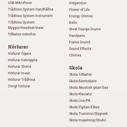
USB Mikrofoner
Didgeridoo
Trådlösa System Handhållna
Flower of Life
Trådlösa System Instrument
Energy Chimes
Trådlösa System
Bells
Myggor/Headset/Inear
Steel Tounge Drums
Tillbehör mikrofon
Handpans
Frame Drums
Hörlurar
Sound Effects
Hörlurar Öppna
Chimes
Hörlurar Halvöppna
Hörlurar Slutna
Skola
Hörlurar In-ear
Skola Tillbehör
Hörlurar Trådlösa
Skola Bästsäljare
Övrigt hörlurar
Skola Akustisk gitarr/bas
Skola Klaviatur
Skola Live/PA
Skola Elgitarr/Elbas
Skola Trummor/Slagverk
Skola Inspelning/Studio