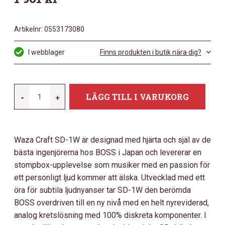
Artikelnr:
0553173080
I webblager
Finns produkten i butik nära dig?
BOSS
-
+
LÄGG TILL I VARUKORG
SD-
1W
MÄNGD
Waza Craft SD-1W är designad med hjärta och själ av de
bästa ingenjörerna hos BOSS i Japan och levererar en
stompbox-upplevelse som musiker med en passion för
ett personligt ljud kommer att älska. Utvecklad med ett
öra för subtila ljudnyanser tar SD-1W den berömda
BOSS overdriven till en ny nivå med en helt nyreviderad,
analog kretslösning med 100% diskreta komponenter. I