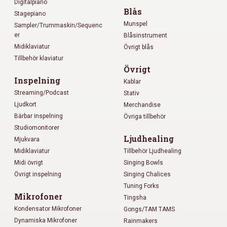
Digitalpiano
Blås
Stagepiano
Munspel
Sampler/Trummaskin/Sequenc
er
Blåsinstrument
Midiklaviatur
Övrigt blås
Tillbehör klaviatur
Övrigt
Inspelning
Kablar
Streaming/Podcast
Stativ
Ljudkort
Merchandise
Bärbar inspelning
Övriga tillbehör
Studiomonitorer
Ljudhealing
Mjukvara
Midiklaviatur
Tillbehör Ljudhealing
Midi övrigt
Singing Bowls
Övrigt inspelning
Singing Chalices
Tuning Forks
Mikrofoner
Tingsha
Kondensator Mikrofoner
Gongs/TAM TAMS
Dynamiska Mikrofoner
Rainmakers