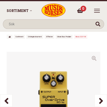
0
SORTIMENT
Sortiment
Stränginstrument
Effekter
Gitarr/Bas Pedaler
Boss SD-1W