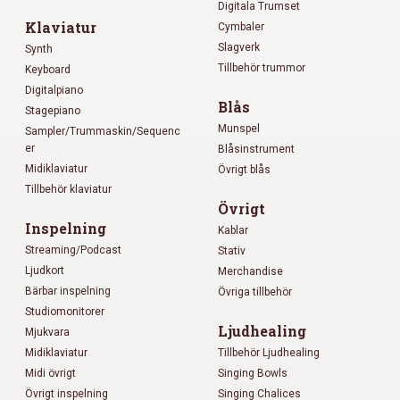
Digitala Trumset
Klaviatur
Cymbaler
Slagverk
Synth
Tillbehör trummor
Keyboard
Digitalpiano
Blås
Stagepiano
Munspel
Sampler/Trummaskin/Sequenc
er
Blåsinstrument
Midiklaviatur
Övrigt blås
Tillbehör klaviatur
Övrigt
Inspelning
Kablar
Streaming/Podcast
Stativ
Ljudkort
Merchandise
Bärbar inspelning
Övriga tillbehör
Studiomonitorer
Ljudhealing
Mjukvara
Midiklaviatur
Tillbehör Ljudhealing
Midi övrigt
Singing Bowls
Övrigt inspelning
Singing Chalices