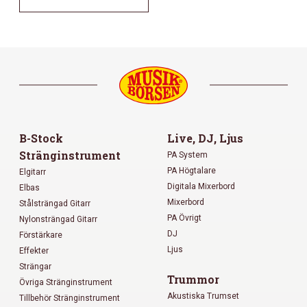
B-Stock
Live, DJ, Ljus
Stränginstrument
PA System
PA Högtalare
Elgitarr
Digitala Mixerbord
Elbas
Mixerbord
Stålsträngad Gitarr
PA Övrigt
Nylonsträngad Gitarr
DJ
Förstärkare
Ljus
Effekter
Strängar
Trummor
Övriga Stränginstrument
Akustiska Trumset
Tillbehör Stränginstrument