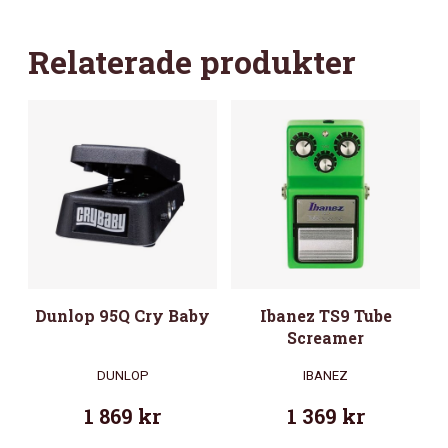
Relaterade produkter
Dunlop 95Q Cry Baby
Ibanez TS9 Tube
Screamer
DUNLOP
IBANEZ
1 869
kr
1 369
kr