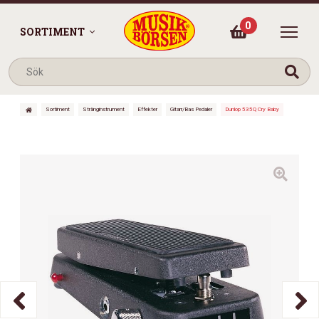
0
SORTIMENT
Sortiment
Stränginstrument
Effekter
Gitarr/Bas Pedaler
Dunlop 535Q Cry Baby