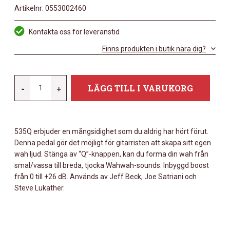
Artikelnr:
0553002460
Kontakta oss för leveranstid
Finns produkten i butik nära dig?
DUNLOP
-
+
LÄGG TILL I VARUKORG
535Q
CRY
BABY
535Q erbjuder en mångsidighet som du aldrig har hört förut.
MÄNGD
Denna pedal gör det möjligt för gitarristen att skapa sitt egen
wah ljud. Stänga av “Q”-knappen, kan du forma din wah från
smal/vassa till breda, tjocka Wahwah-sounds. Inbyggd boost
från 0 till +26 dB. Används av Jeff Beck, Joe Satriani och
Steve Lukather.