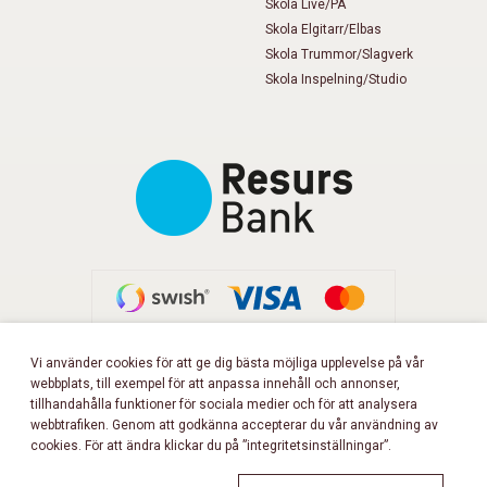
Skola Live/PA
Skola Elgitarr/Elbas
Skola Trummor/Slagverk
Skola Inspelning/Studio
Vi använder cookies för att ge dig bästa möjliga upplevelse på vår
webbplats, till exempel för att anpassa innehåll och annonser,
FÖLJ OSS PÅ FACEBOOK!
tillhandahålla funktioner för sociala medier och för att analysera
webbtrafiken. Genom att godkänna accepterar du vår användning av
cookies. För att ändra klickar du på ”integritetsinställningar”.
Copyright 2026 © Musikbörsen
All rights reserved.