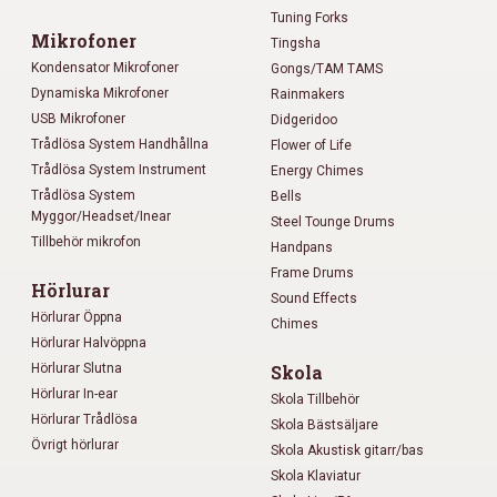
Tuning Forks
Mikrofoner
Tingsha
Kondensator Mikrofoner
Gongs/TAM TAMS
Dynamiska Mikrofoner
Rainmakers
USB Mikrofoner
Didgeridoo
Trådlösa System Handhållna
Flower of Life
Trådlösa System Instrument
Energy Chimes
Trådlösa System
Bells
Myggor/Headset/Inear
Steel Tounge Drums
Tillbehör mikrofon
Handpans
Frame Drums
Hörlurar
Sound Effects
Hörlurar Öppna
Chimes
Hörlurar Halvöppna
Hörlurar Slutna
Skola
Hörlurar In-ear
Skola Tillbehör
Hörlurar Trådlösa
Skola Bästsäljare
Övrigt hörlurar
Skola Akustisk gitarr/bas
Skola Klaviatur