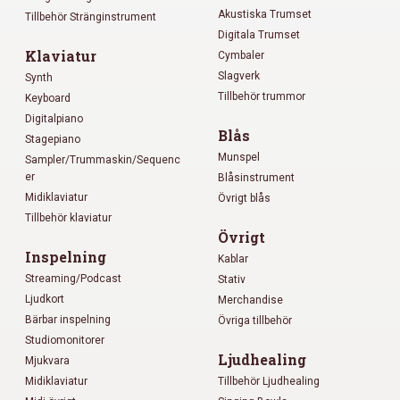
Akustiska Trumset
Tillbehör Stränginstrument
Digitala Trumset
Klaviatur
Cymbaler
Slagverk
Synth
Tillbehör trummor
Keyboard
Digitalpiano
Blås
Stagepiano
Munspel
Sampler/Trummaskin/Sequenc
er
Blåsinstrument
Midiklaviatur
Övrigt blås
Tillbehör klaviatur
Övrigt
Inspelning
Kablar
Streaming/Podcast
Stativ
Ljudkort
Merchandise
Bärbar inspelning
Övriga tillbehör
Studiomonitorer
Ljudhealing
Mjukvara
Midiklaviatur
Tillbehör Ljudhealing