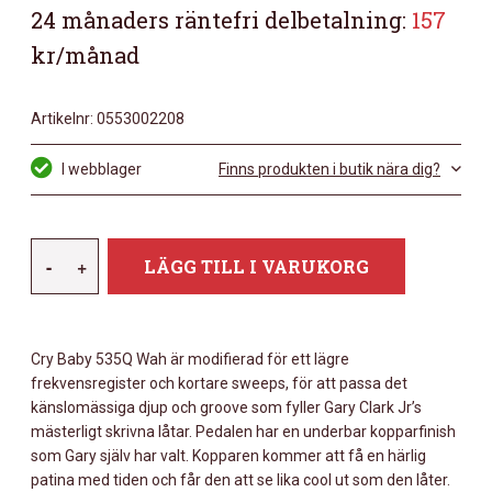
24 månaders räntefri delbetalning:
157
kr/månad
Artikelnr:
0553002208
I webblager
Finns produkten i butik nära dig?
DUNLOP
-
+
LÄGG TILL I VARUKORG
GCJ95
GARY
CLARK
Cry Baby 535Q Wah är modifierad för ett lägre
JR
frekvensregister och kortare sweeps, för att passa det
WAHWAH
känslomässiga djup och groove som fyller Gary Clark Jr’s
MÄNGD
mästerligt skrivna låtar. Pedalen har en underbar kopparfinish
som Gary själv har valt. Kopparen kommer att få en härlig
patina med tiden och får den att se lika cool ut som den låter.