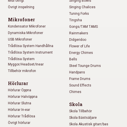
Midi övrigt
Singing Bowls
Övrigt inspelning
Singing Chalices
Tuning Forks
Mikrofoner
Tingsha
Kondensator Mikrofoner
Gongs/TAM TAMS
Dynamiska Mikrofoner
Rainmakers
USB Mikrofoner
Didgeridoo
Trådlösa System Handhållna
Flower of Life
Trådlösa System Instrument
Energy Chimes
Trådlösa System
Bells
Myggor/Headset/Inear
Steel Tounge Drums
Tillbehör mikrofon
Handpans
Frame Drums
Hörlurar
Sound Effects
Hörlurar Öppna
Chimes
Hörlurar Halvöppna
Hörlurar Slutna
Skola
Hörlurar In-ear
Skola Tillbehör
Hörlurar Trådlösa
Skola Bästsäljare
Övrigt hörlurar
Skola Akustisk gitarr/bas