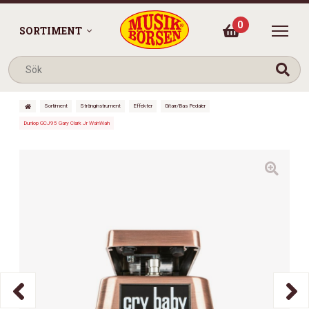
0
SORTIMENT
Sortiment
Stränginstrument
Effekter
Gitarr/Bas Pedaler
Dunlop GCJ95 Gary Clark Jr WahWah