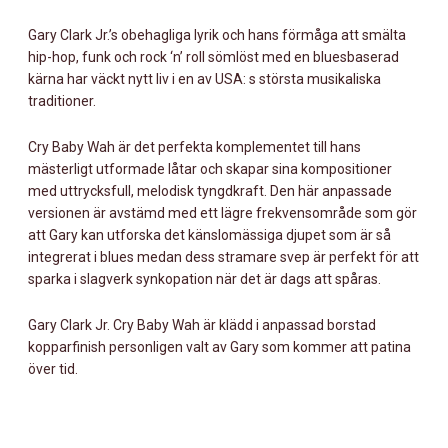
Gary Clark Jr.’s obehagliga lyrik och hans förmåga att smälta
hip-hop, funk och rock ‘n’ roll sömlöst med en bluesbaserad
kärna har väckt nytt liv i en av USA: s största musikaliska
traditioner.
Cry Baby Wah är det perfekta komplementet till hans
mästerligt utformade låtar och skapar sina kompositioner
med uttrycksfull, melodisk tyngdkraft. Den här anpassade
versionen är avstämd med ett lägre frekvensområde som gör
att Gary kan utforska det känslomässiga djupet som är så
integrerat i blues medan dess stramare svep är perfekt för att
sparka i slagverk synkopation när det är dags att spåras.
Gary Clark Jr. Cry Baby Wah är klädd i anpassad borstad
kopparfinish personligen valt av Gary som kommer att patina
över tid.