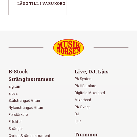
LÄGG TILL I VARUKORG
B-Stock
Live, DJ, Ljus
Stränginstrument
PA System
PA Högtalare
Elgitarr
Digitala Mixerbord
Elbas
Mixerbord
Stålsträngad Gitarr
PA Övrigt
Nylonsträngad Gitarr
DJ
Förstärkare
Ljus
Effekter
Strängar
Trummor
Övriga Stränginstrument