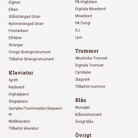
PA Högtalare
Elgitarr
Digitala Mixerbord
Elbas
Mixerbord
Stålsträngad Gitarr
PA Övrigt
Nylonsträngad Gitarr
DJ
Förstärkare
Ljus
Effekter
Strängar
Trummor
Övriga Stränginstrument
Akustiska Trumset
Tillbehör Stränginstrument
Digitala Trumset
Klaviatur
Cymbaler
Slagverk
Synth
Tillbehör trummor
Keyboard
Digitalpiano
Blås
Stagepiano
Munspel
Sampler/Trummaskin/Sequenc
er
Blåsinstrument
Midiklaviatur
Övrigt blås
Tillbehör klaviatur
Övrigt