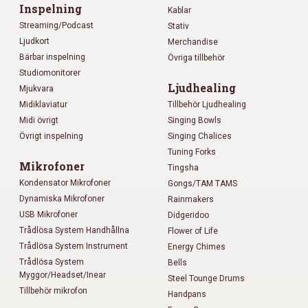
Inspelning
Kablar
Streaming/Podcast
Stativ
Ljudkort
Merchandise
Bärbar inspelning
Övriga tillbehör
Studiomonitorer
Ljudhealing
Mjukvara
Midiklaviatur
Tillbehör Ljudhealing
Midi övrigt
Singing Bowls
Övrigt inspelning
Singing Chalices
Tuning Forks
Mikrofoner
Tingsha
Kondensator Mikrofoner
Gongs/TAM TAMS
Dynamiska Mikrofoner
Rainmakers
USB Mikrofoner
Didgeridoo
Trådlösa System Handhållna
Flower of Life
Trådlösa System Instrument
Energy Chimes
Trådlösa System
Bells
Myggor/Headset/Inear
Steel Tounge Drums
Tillbehör mikrofon
Handpans