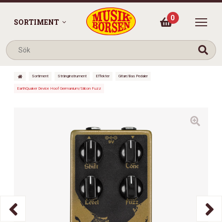
0
SORTIMENT
Sortiment
Stränginstrument
Effekter
Gitarr/Bas Pedaler
EarthQuaker Device Hoof Germanium/Silicon Fuzz