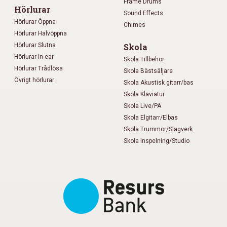
Frame Drums
Hörlurar
Sound Effects
Hörlurar Öppna
Chimes
Hörlurar Halvöppna
Hörlurar Slutna
Skola
Hörlurar In-ear
Skola Tillbehör
Hörlurar Trådlösa
Skola Bästsäljare
Övrigt hörlurar
Skola Akustisk gitarr/bas
Skola Klaviatur
Skola Live/PA
Skola Elgitarr/Elbas
Skola Trummor/Slagverk
Skola Inspelning/Studio