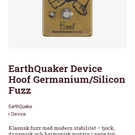
EarthQuaker Device
Hoof Germanium/Silicon
Fuzz
EarthQuake
r Device
Klassisk fuzz med modern stabilitet – tjock,
dynamisk och harmonisk sustain i varje ton,