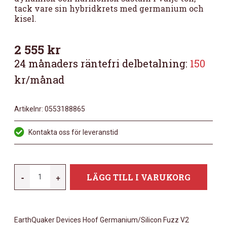
tack vare sin hybridkrets med germanium och
kisel.
2 555
kr
24 månaders räntefri delbetalning:
150
kr/månad
Artikelnr:
0553188865
Kontakta oss för leveranstid
EARTHQUAKER
-
+
LÄGG TILL I VARUKORG
DEVICE
HOOF
GERMANIUM/SILICON
EarthQuaker Devices Hoof Germanium/Silicon Fuzz V2
FUZZ