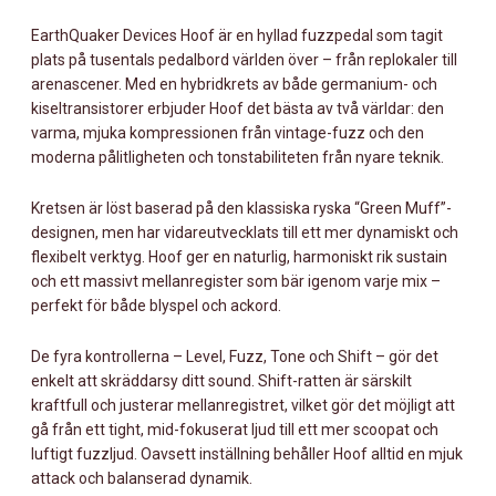
MÄNGD
EarthQuaker Devices Hoof är en hyllad fuzzpedal som tagit
plats på tusentals pedalbord världen över – från replokaler till
arenascener. Med en hybridkrets av både germanium- och
kiseltransistorer erbjuder Hoof det bästa av två världar: den
varma, mjuka kompressionen från vintage-fuzz och den
moderna pålitligheten och tonstabiliteten från nyare teknik.
Kretsen är löst baserad på den klassiska ryska “Green Muff”-
designen, men har vidareutvecklats till ett mer dynamiskt och
flexibelt verktyg. Hoof ger en naturlig, harmoniskt rik sustain
och ett massivt mellanregister som bär igenom varje mix –
perfekt för både blyspel och ackord.
De fyra kontrollerna – Level, Fuzz, Tone och Shift – gör det
enkelt att skräddarsy ditt sound. Shift-ratten är särskilt
kraftfull och justerar mellanregistret, vilket gör det möjligt att
gå från ett tight, mid-fokuserat ljud till ett mer scoopat och
luftigt fuzzljud. Oavsett inställning behåller Hoof alltid en mjuk
attack och balanserad dynamik.