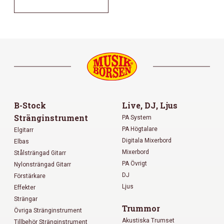
B-Stock
Live, DJ, Ljus
Stränginstrument
PA System
PA Högtalare
Elgitarr
Digitala Mixerbord
Elbas
Mixerbord
Stålsträngad Gitarr
PA Övrigt
Nylonsträngad Gitarr
DJ
Förstärkare
Ljus
Effekter
Strängar
Trummor
Övriga Stränginstrument
Akustiska Trumset
Tillbehör Stränginstrument