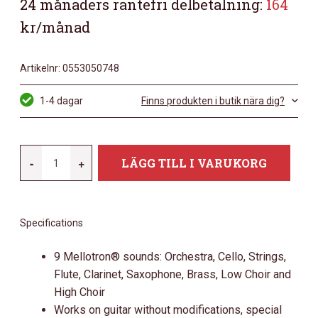
24 månaders räntefri delbetalning:
164
kr/månad
Artikelnr:
0553050748
1-4 dagar
Finns produkten i butik nära dig?
ELECTRO
-
+
LÄGG TILL I VARUKORG
HARMONIX
MEL9
TAPE
Specifications
REPLAY
MACHINE
9 Mellotron® sounds: Orchestra, Cello, Strings,
MÄNGD
Flute, Clarinet, Saxophone, Brass, Low Choir and
High Choir
Works on guitar without modifications, special