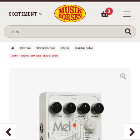
0
SORTIMENT
Sortiment
Stränginstrument
Effekter
Gitarr/Bas Pedaler
Electro Harmonix Mel9 Tape Replay Machine