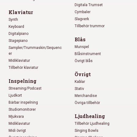
Digitala Trumset
Klaviatur
Cymbaler
Slagverk
Synth
Tillbehör trummor
Keyboard
Digitalpiano
Blås
Stagepiano
Munspel
Sampler/Trummaskin/Sequenc
er
Blåsinstrument
Midiklaviatur
Övrigt blås
Tillbehör klaviatur
Övrigt
Inspelning
Kablar
Streaming/Podcast
Stativ
Ljudkort
Merchandise
Bärbar inspelning
Övriga tillbehör
Studiomonitorer
Ljudhealing
Mjukvara
Midiklaviatur
Tillbehör Ljudhealing
Midi övrigt
Singing Bowls