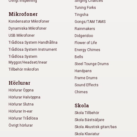
Övrigt inspelning
Singing Chalices
Tuning Forks
Mikrofoner
Tingsha
Kondensator Mikrofoner
Gongs/TAM TAMS
Dynamiska Mikrofoner
Rainmakers
USB Mikrofoner
Didgeridoo
Trådlösa System Handhållna
Flower of Life
Trådlösa System Instrument
Energy Chimes
Trådlösa System
Bells
Myggor/Headset/Inear
Steel Tounge Drums
Tillbehör mikrofon
Handpans
Frame Drums
Hörlurar
Sound Effects
Hörlurar Öppna
Chimes
Hörlurar Halvöppna
Hörlurar Slutna
Skola
Hörlurar In-ear
Skola Tillbehör
Hörlurar Trådlösa
Skola Bästsäljare
Övrigt hörlurar
Skola Akustisk gitarr/bas
Skola Klaviatur