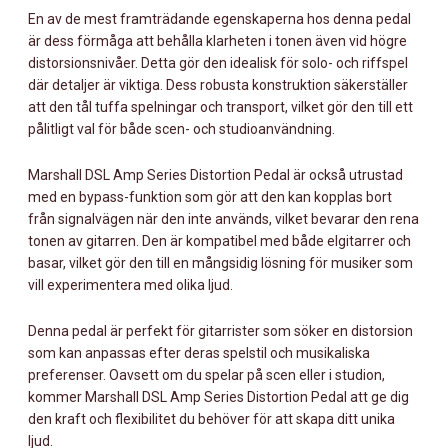
En av de mest framträdande egenskaperna hos denna pedal
är dess förmåga att behålla klarheten i tonen även vid högre
distorsionsnivåer. Detta gör den idealisk för solo- och riffspel
där detaljer är viktiga. Dess robusta konstruktion säkerställer
att den tål tuffa spelningar och transport, vilket gör den till ett
pålitligt val för både scen- och studioanvändning.
Marshall DSL Amp Series Distortion Pedal är också utrustad
med en bypass-funktion som gör att den kan kopplas bort
från signalvägen när den inte används, vilket bevarar den rena
tonen av gitarren. Den är kompatibel med både elgitarrer och
basar, vilket gör den till en mångsidig lösning för musiker som
vill experimentera med olika ljud.
Denna pedal är perfekt för gitarrister som söker en distorsion
som kan anpassas efter deras spelstil och musikaliska
preferenser. Oavsett om du spelar på scen eller i studion,
kommer Marshall DSL Amp Series Distortion Pedal att ge dig
den kraft och flexibilitet du behöver för att skapa ditt unika
ljud.