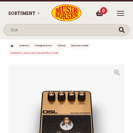
0
SORTIMENT
Sortiment
Stränginstrument
Effekter
Gitarr/Bas Pedaler
Marshall DSL Amp Series Special Effects Pedal