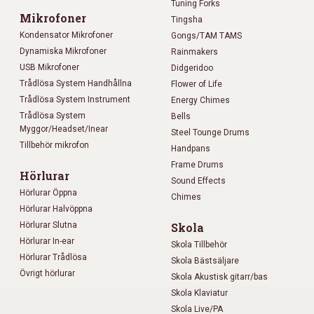
Tuning Forks
Mikrofoner
Tingsha
Kondensator Mikrofoner
Gongs/TAM TAMS
Dynamiska Mikrofoner
Rainmakers
USB Mikrofoner
Didgeridoo
Trådlösa System Handhållna
Flower of Life
Trådlösa System Instrument
Energy Chimes
Trådlösa System
Bells
Myggor/Headset/Inear
Steel Tounge Drums
Tillbehör mikrofon
Handpans
Frame Drums
Hörlurar
Sound Effects
Hörlurar Öppna
Chimes
Hörlurar Halvöppna
Hörlurar Slutna
Skola
Hörlurar In-ear
Skola Tillbehör
Hörlurar Trådlösa
Skola Bästsäljare
Övrigt hörlurar
Skola Akustisk gitarr/bas
Skola Klaviatur
Skola Live/PA