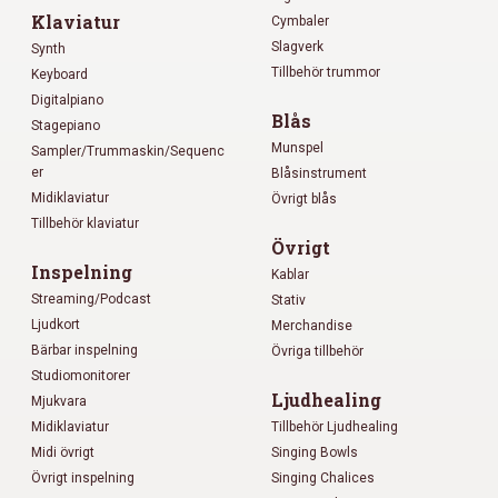
Klaviatur
Cymbaler
Slagverk
Synth
Tillbehör trummor
Keyboard
Digitalpiano
Blås
Stagepiano
Munspel
Sampler/Trummaskin/Sequenc
er
Blåsinstrument
Midiklaviatur
Övrigt blås
Tillbehör klaviatur
Övrigt
Inspelning
Kablar
Streaming/Podcast
Stativ
Ljudkort
Merchandise
Bärbar inspelning
Övriga tillbehör
Studiomonitorer
Ljudhealing
Mjukvara
Midiklaviatur
Tillbehör Ljudhealing
Midi övrigt
Singing Bowls
Övrigt inspelning
Singing Chalices