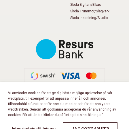
Skola Elgitarr/Elbas
Skola Trummor/Slagverk
Skola Inspelning/Studio
Vi använder cookies för att ge dig bästa möjliga upplevelse på vår
webbplats, till exempel för att anpassa innehåll och annonser,
FÖLJ OSS PÅ FACEBOOK!
tillhandahålla funktioner för sociala medier och för att analysera
webbtrafiken. Genom att godkänna accepterar du vår användning av
cookies. För att ändra klickar du på ”integritetsinställningar”.
Copyright 2026 © Musikbörsen
All rights reserved.
JAG GODKÄNNER
Integritetsinställningar