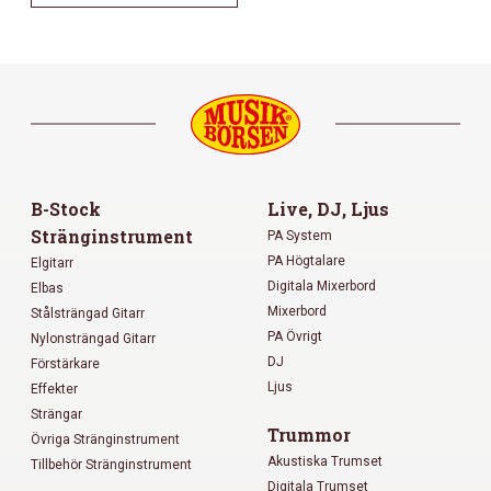
B-Stock
Live, DJ, Ljus
Stränginstrument
PA System
PA Högtalare
Elgitarr
Digitala Mixerbord
Elbas
Mixerbord
Stålsträngad Gitarr
PA Övrigt
Nylonsträngad Gitarr
DJ
Förstärkare
Ljus
Effekter
Strängar
Trummor
Övriga Stränginstrument
Akustiska Trumset
Tillbehör Stränginstrument
Digitala Trumset