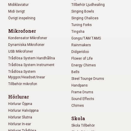
Midiklaviatur
Tillbehör Ljudhealing
Midi övrigt
Singing Bowls
Övrigt inspelning
Singing Chalices
Tuning Forks
Mikrofoner
Tingsha
Kondensator Mikrofoner
Gongs/TAM TAMS
Dynamiska Mikrofoner
Rainmakers
USB Mikrofoner
Didgeridoo
Trådlösa System Handhållna
Flower of Life
Trådlösa System Instrument
Energy Chimes
Trådlösa System
Bells
Myggor/Headset/Inear
Steel Tounge Drums
Tillbehör mikrofon
Handpans
Frame Drums
Hörlurar
Sound Effects
Hörlurar Öppna
Chimes
Hörlurar Halvöppna
Hörlurar Slutna
Skola
Hörlurar In-ear
Skola Tillbehör
Hörlurar Trådlösa