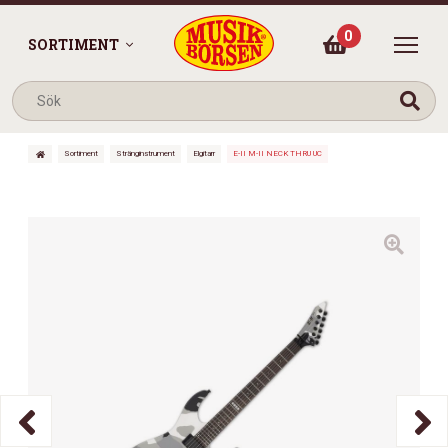
0
SORTIMENT
Sortiment
Stränginstrument
Elgitarr
E-II M-II NECK THRU UC