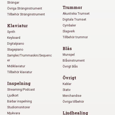
Strängar
Trummor
Övriga Stränginstrument
Akustiska Trumset
Tillbehör Stränginstrument
Digitala Trumset
Klaviatur
Cymbaler
Slagverk
Synth
Tillbehör trummor
Keyboard
Digitalpiano
Blås
Stagepiano
Munspel
Sampler/Trummaskin/Sequenc
er
Blåsinstrument
Midiklaviatur
Övrigt blås
Tillbehör klaviatur
Övrigt
Inspelning
Kablar
Streaming/Podcast
Stativ
Ljudkort
Merchandise
Bärbar inspelning
Övriga tillbehör
Studiomonitorer
Ljudhealing
Mjukvara