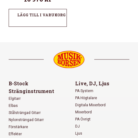
LÄGG TILL I VARUKORG
B-Stock
Live, DJ, Ljus
Stränginstrument
PA System
PA Högtalare
Elgitarr
Digitala Mixerbord
Elbas
Mixerbord
Stålsträngad Gitarr
PA Övrigt
Nylonsträngad Gitarr
DJ
Förstärkare
Ljus
Effekter