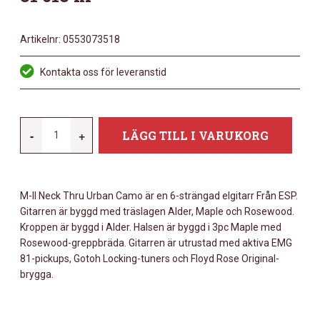
Artikelnr:
0553073518
Kontakta oss för leveranstid
E-
-
+
LÄGG TILL I VARUKORG
II
M-
II
M-II Neck Thru Urban Camo är en 6-strängad elgitarr Från ESP.
NECK
Gitarren är byggd med träslagen Alder, Maple och Rosewood.
THRU
Kroppen är byggd i Alder. Halsen är byggd i 3pc Maple med
UC
Rosewood-greppbräda. Gitarren är utrustad med aktiva EMG
MÄNGD
81-pickups, Gotoh Locking-tuners och Floyd Rose Original-
brygga.