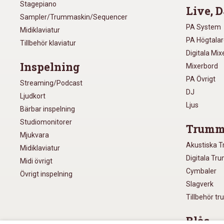
Stagepiano
Live, D
Sampler/Trummaskin/Sequencer
PA System
Midiklaviatur
PA Högtala
Tillbehör klaviatur
Digitala Mi
Inspelning
Mixerbord
PA Övrigt
Streaming/Podcast
DJ
Ljudkort
Ljus
Bärbar inspelning
Studiomonitorer
Trumm
Mjukvara
Akustiska 
Midiklaviatur
Digitala Tr
Midi övrigt
Cymbaler
Övrigt inspelning
Slagverk
Tillbehör t
Blås