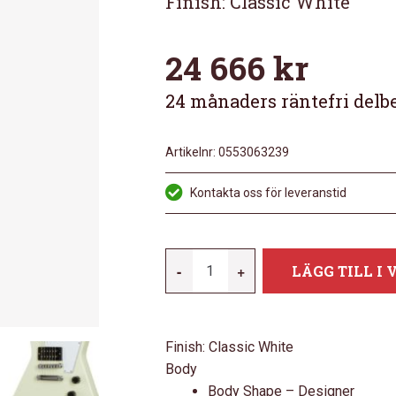
Finish: Classic White
24 666
kr
24 månaders räntefri delb
Artikelnr:
0553063239
Kontakta oss för leveranstid
GIBSON
-
+
LÄGG TILL I
70S
EXPLORER
CLASSIC
Finish: Classic White
WHITE
Body
MÄNGD
Body Shape – Designer