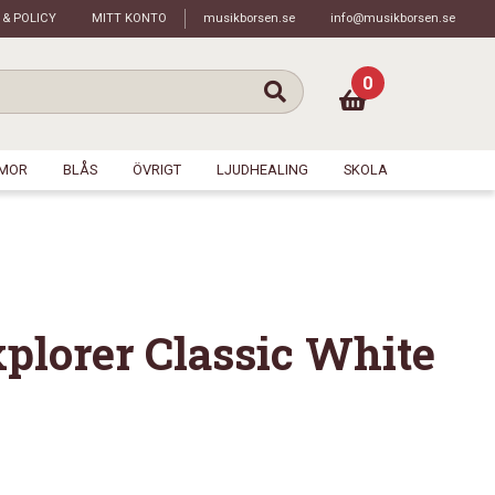
 & POLICY
MITT KONTO
musikborsen.se
info@musikborsen.se
0
MOR
BLÅS
ÖVRIGT
LJUDHEALING
SKOLA
plorer Classic White