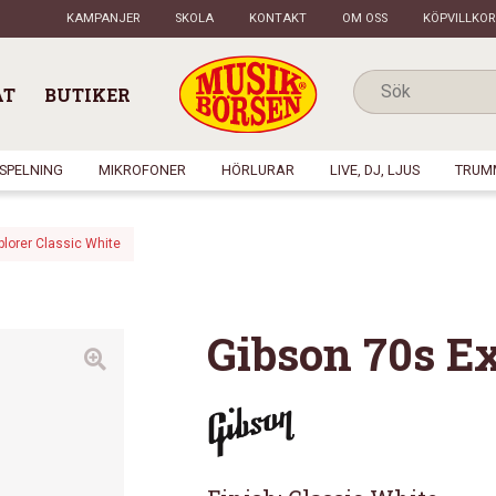
KAMPANJER
SKOLA
KONTAKT
OM OSS
KÖPVILLKOR
AT
BUTIKER
NSPELNING
MIKROFONER
HÖRLURAR
LIVE, DJ, LJUS
TRUM
plorer Classic White
Gibson 70s Ex