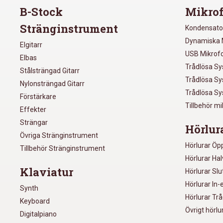
B-Stock
Mikrof
Stränginstrument
Kondensato
Dynamiska 
Elgitarr
USB Mikrof
Elbas
Trådlösa S
Stålsträngad Gitarr
Trådlösa S
Nylonsträngad Gitarr
Trådlösa S
Förstärkare
Tillbehör m
Effekter
Strängar
Hörlur
Övriga Stränginstrument
Hörlurar Öp
Tillbehör Stränginstrument
Hörlurar Ha
Klaviatur
Hörlurar Sl
Hörlurar In-
Synth
Hörlurar Tr
Keyboard
Övrigt hörlu
Digitalpiano