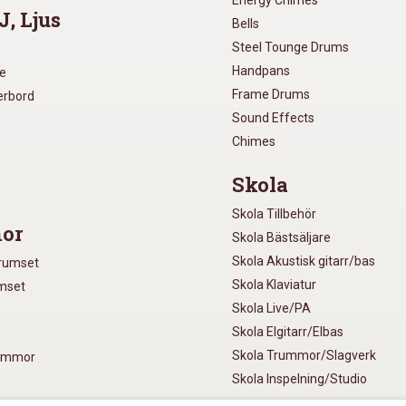
Energy Chimes
J, Ljus
Bells
Steel Tounge Drums
Handpans
re
Frame Drums
xerbord
Sound Effects
Chimes
Skola
Skola Tillbehör
or
Skola Bästsäljare
Skola Akustisk gitarr/bas
Trumset
Skola Klaviatur
umset
Skola Live/PA
Skola Elgitarr/Elbas
Skola Trummor/Slagverk
rummor
Skola Inspelning/Studio