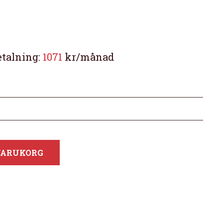
etalning:
1071
kr/månad
 VARUKORG