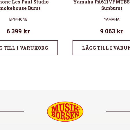
hone Les Paul Studio
Yamaha PA611VFMTBS 
mokehouse Burst
Sunburst
EPIPHONE
YAMAHA
6 399
kr
9 063
kr
G TILL I VARUKORG
LÄGG TILL I VARU