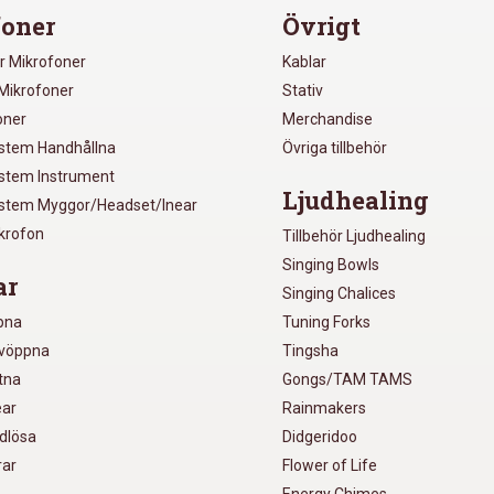
oner
Övrigt
r Mikrofoner
Kablar
Mikrofoner
Stativ
oner
Merchandise
ystem Handhållna
Övriga tillbehör
ystem Instrument
Ljudhealing
ystem Myggor/Headset/Inear
ikrofon
Tillbehör Ljudhealing
Singing Bowls
ar
Singing Chalices
pna
Tuning Forks
lvöppna
Tingsha
utna
Gongs/TAM TAMS
ear
Rainmakers
ådlösa
Didgeridoo
rar
Flower of Life