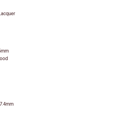
 Lacquer
65mm
wood
 57.4mm