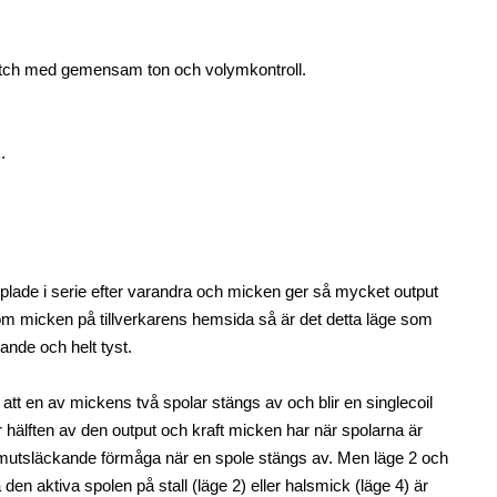
itch med gemensam ton och volymkontroll.
.
plade i serie efter varandra och micken ger så mycket output
 om micken på tillverkarens hemsida så är det detta läge som
ande och helt tyst.
r att en av mickens två spolar stängs av och blir en singlecoil
r hälften av den output och kraft micken har när spolarna är
rumutsläckande förmåga när en spole stängs av. Men läge 2 och
en aktiva spolen på stall (läge 2) eller halsmick (läge 4) är