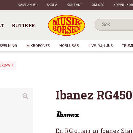
KAMPANJER
SKOLA
KONTAKT
OM OSS
KÖPVILLKOR
AT
BUTIKER
NSPELNING
MIKROFONER
HÖRLURAR
LIVE, DJ, LJUS
TRUM
0DXB-WH
Ibanez RG4
En RG gitarr ur Ibanez Sta