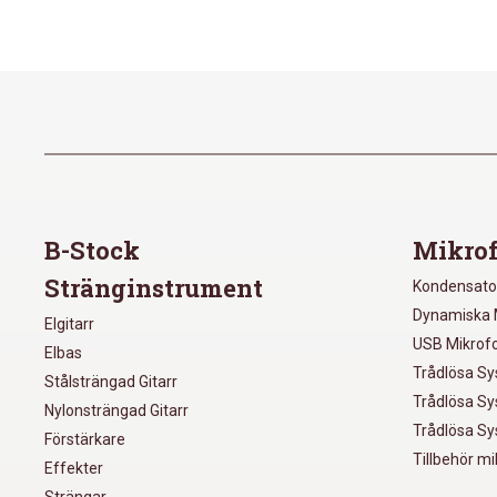
B-Stock
Mikrof
Stränginstrument
Kondensato
Dynamiska 
Elgitarr
USB Mikrof
Elbas
Trådlösa S
Stålsträngad Gitarr
Trådlösa S
Nylonsträngad Gitarr
Trådlösa S
Förstärkare
Tillbehör m
Effekter