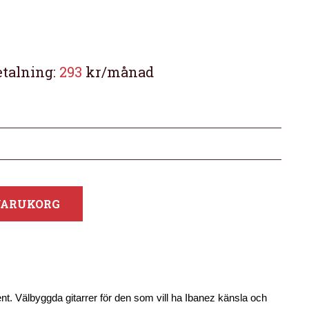
etalning:
293
kr/månad
 VARUKORG
.
nt. Välbyggda gitarrer för den som vill ha Ibanez känsla och