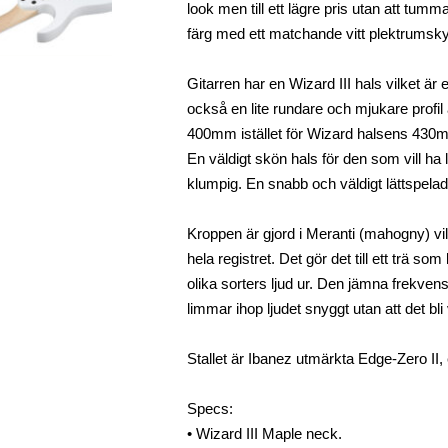
look men till ett lägre pris utan att tumm
färg med ett matchande vitt plektrumsk
Gitarren har en Wizard III hals vilket är 
också en lite rundare och mjukare profi
400mm istället för Wizard halsens 430
En väldigt skön hals för den som vill ha l
klumpig. En snabb och väldigt lättspela
Kroppen är gjord i Meranti (mahogny) vil
hela registret. Det gör det till ett trä so
olika sorters ljud ur. Den jämna frekvens
limmar ihop ljudet snyggt utan att det bli v
Stallet är Ibanez utmärkta Edge-Zero II, 
Specs:
• Wizard III Maple neck.