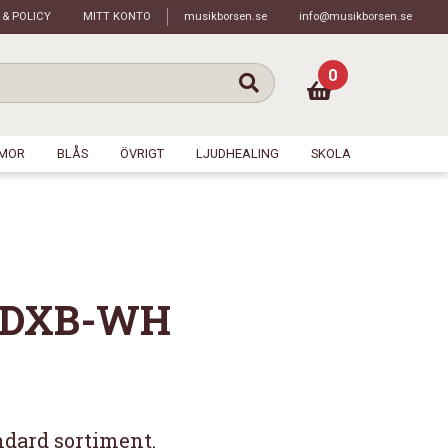
 & POLICY
MITT KONTO
musikborsen.se
info@musikborsen.se
0
MOR
BLÅS
ÖVRIGT
LJUDHEALING
SKOLA
50DXB-WH
ndard sortiment.