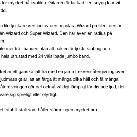
a för mycket på kvalitén. Gitarren är lackad i en snygg klar vit
ydd.
en lite tjockare version av den populära Wizard profilen, den är
l än Wizard och Super Wizard. Den har även en radius på
mm.
ite mer trä i handen utan att halsen är tjock, stabbig och
d hals utrustad med 24 välslipade jumbo band.
ket är ett ganska lätt trä med en jämn frekvensåtergivning över
m ljudmässigt är lätt att färga åt många olika håll och få många
återgivningen gör det också väldigt lämpligt för distade ljud, det
are sig spretigt eller otydligt.
ett stabilt stall som håller stämningen mycket bra.