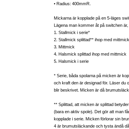
• Radius: 400mmR.
Mickarna är kopplade på en 5-läges sw
Lägena man kommer åt på switchen är,
1. Stallmick i serie*
2. Stallmick splittad** ihop med mittmick
3. Mittmick
4. Halsmick splittad ihop med mittmick
5. Halsmick i serie
* Serie, båda spolarna på micken är kop
och kraft den är designad för. Läser du
blir beskrivet. Micken är då brumutsläck
** Splittad, att micken är splittad betyde
(bara en aktiv spole). Det gör att man få
kopplade i serie. Micken förlorar sin b
4 är brumutsläckande och tysta ändå då d