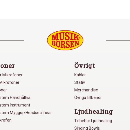
oner
Övrigt
r Mikrofoner
Kablar
Mikrofoner
Stativ
oner
Merchandise
ystem Handhållna
Övriga tillbehör
ystem Instrument
Ljudhealing
ystem Myggor/Headset/Inear
ikrofon
Tillbehör Ljudhealing
Singing Bowls