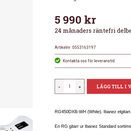
5 990
kr
24 månaders räntefri delb
Artikelnr:
0553163197
Kontakta oss för leveranstid
IBANEZ
-
+
LÄGG TILL I
RG450DXB-
WH
MÄNGD
RG450DXB-WH (White). Ibanez elgitarr
En RG gitarr ur Ibanez Standard sortime