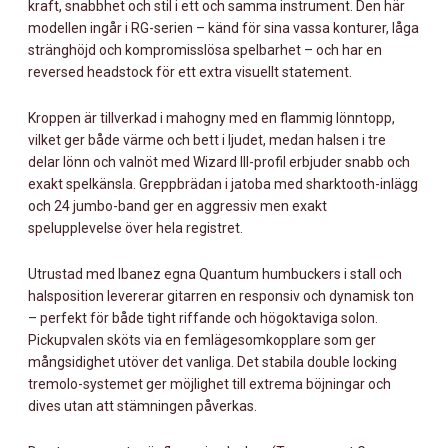
kraft, snabbhet och stil i ett och samma instrument. Den här
modellen ingår i RG-serien – känd för sina vassa konturer, låga
stränghöjd och kompromisslösa spelbarhet – och har en
reversed headstock för ett extra visuellt statement.
Kroppen är tillverkad i mahogny med en flammig lönntopp,
vilket ger både värme och bett i ljudet, medan halsen i tre
delar lönn och valnöt med Wizard III-profil erbjuder snabb och
exakt spelkänsla. Greppbrädan i jatoba med sharktooth-inlägg
och 24 jumbo-band ger en aggressiv men exakt
spelupplevelse över hela registret.
Utrustad med Ibanez egna Quantum humbuckers i stall och
halsposition levererar gitarren en responsiv och dynamisk ton
– perfekt för både tight riffande och högoktaviga solon.
Pickupvalen sköts via en femlägesomkopplare som ger
mångsidighet utöver det vanliga. Det stabila double locking
tremolo-systemet ger möjlighet till extrema böjningar och
dives utan att stämningen påverkas.