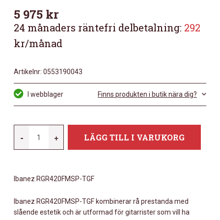
5 975
kr
24 månaders räntefri delbetalning:
292
kr/månad
Artikelnr:
0553190043
I webblager
Finns produkten i butik nära dig?
IBANEZ
-
+
LÄGG TILL I VARUKORG
RGR420FMSP-
TGF
MÄNGD
Ibanez RGR420FMSP-TGF
Ibanez RGR420FMSP-TGF kombinerar rå prestanda med
slående estetik och är utformad för gitarrister som vill ha