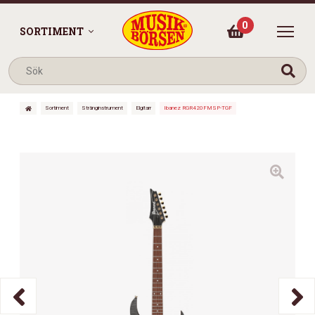
0
SORTIMENT
Sortiment
Stränginstrument
Elgitarr
Ibanez RGR420FMSP-TGF