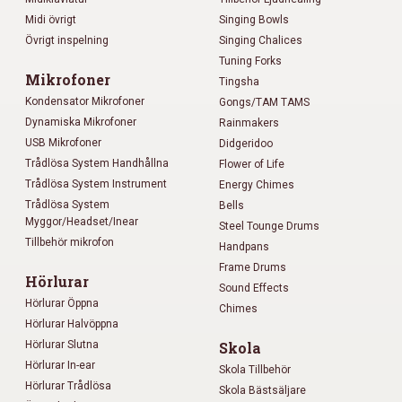
Midi övrigt
Singing Bowls
Övrigt inspelning
Singing Chalices
Tuning Forks
Mikrofoner
Tingsha
Kondensator Mikrofoner
Gongs/TAM TAMS
Dynamiska Mikrofoner
Rainmakers
USB Mikrofoner
Didgeridoo
Trådlösa System Handhållna
Flower of Life
Trådlösa System Instrument
Energy Chimes
Trådlösa System
Bells
Myggor/Headset/Inear
Steel Tounge Drums
Tillbehör mikrofon
Handpans
Frame Drums
Hörlurar
Sound Effects
Hörlurar Öppna
Chimes
Hörlurar Halvöppna
Hörlurar Slutna
Skola
Hörlurar In-ear
Skola Tillbehör
Hörlurar Trådlösa
Skola Bästsäljare