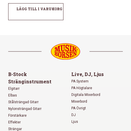
LÄGG TILL I VARUKORG
B-Stock
Live, DJ, Ljus
Stränginstrument
PA System
PA Högtalare
Elgitarr
Digitala Mixerbord
Elbas
Mixerbord
Stålsträngad Gitarr
PA Övrigt
Nylonsträngad Gitarr
DJ
Förstärkare
Ljus
Effekter
Strängar