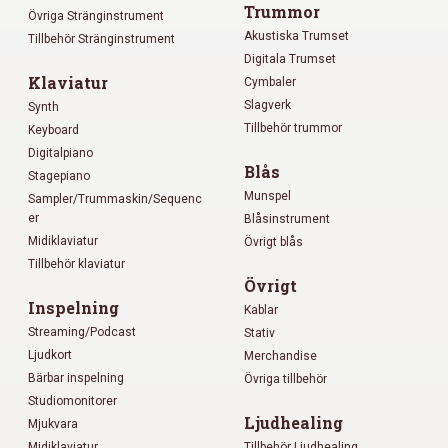
Trummor
Övriga Stränginstrument
Akustiska Trumset
Tillbehör Stränginstrument
Digitala Trumset
Klaviatur
Cymbaler
Slagverk
Synth
Tillbehör trummor
Keyboard
Digitalpiano
Blås
Stagepiano
Munspel
Sampler/Trummaskin/Sequenc
er
Blåsinstrument
Midiklaviatur
Övrigt blås
Tillbehör klaviatur
Övrigt
Inspelning
Kablar
Streaming/Podcast
Stativ
Ljudkort
Merchandise
Bärbar inspelning
Övriga tillbehör
Studiomonitorer
Ljudhealing
Mjukvara
Midiklaviatur
Tillbehör Ljudhealing