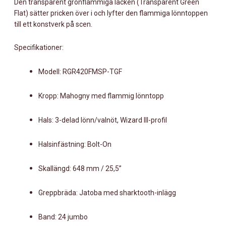
Den transparent grönflammiga lacken (Transparent Green
Flat) sätter pricken över i och lyfter den flammiga lönntoppen
till ett konstverk på scen.
Specifikationer:
Modell: RGR420FMSP-TGF
Kropp: Mahogny med flammig lönntopp
Hals: 3-delad lönn/valnöt, Wizard III-profil
Halsinfästning: Bolt-On
Skallängd: 648 mm / 25,5”
Greppbräda: Jatoba med sharktooth-inlägg
Band: 24 jumbo