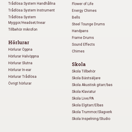
Trådlösa System Handhållna
Flower of Life
Trådlösa System Instrument
Energy Chimes
Trådlösa System
Bells
Myggor/Headset/Inear
Steel Tounge Drums
Tillbehör mikrofon
Handpans
Frame Drums
Hörlurar
Sound Effects
Hörlurar Öppna
Chimes
Hörlurar Halvöppna
Hörlurar Slutna
Skola
Hörlurar In-ear
Skola Tillbehör
Hörlurar Trådlösa
Skola Bästsäljare
Övrigt hörlurar
Skola Akustisk gitarr/bas
Skola Klaviatur
Skola Live/PA
Skola Elgitarr/Elbas
Skola Trummor/Slagverk
Skola Inspelning/Studio