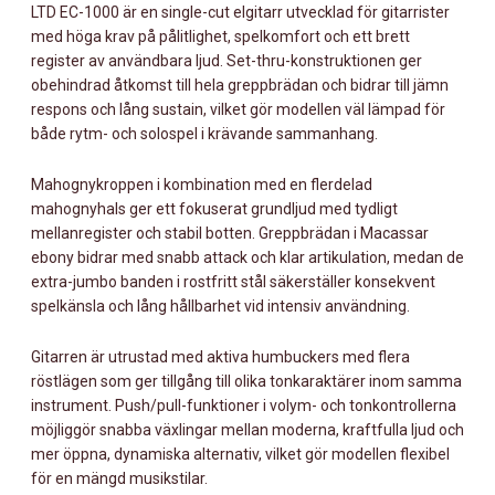
LTD EC-1000 är en single-cut elgitarr utvecklad för gitarrister
med höga krav på pålitlighet, spelkomfort och ett brett
register av användbara ljud. Set-thru-konstruktionen ger
obehindrad åtkomst till hela greppbrädan och bidrar till jämn
respons och lång sustain, vilket gör modellen väl lämpad för
både rytm- och solospel i krävande sammanhang.
Mahognykroppen i kombination med en flerdelad
mahognyhals ger ett fokuserat grundljud med tydligt
mellanregister och stabil botten. Greppbrädan i Macassar
ebony bidrar med snabb attack och klar artikulation, medan de
extra-jumbo banden i rostfritt stål säkerställer konsekvent
spelkänsla och lång hållbarhet vid intensiv användning.
Gitarren är utrustad med aktiva humbuckers med flera
röstlägen som ger tillgång till olika tonkaraktärer inom samma
instrument. Push/pull-funktioner i volym- och tonkontrollerna
möjliggör snabba växlingar mellan moderna, kraftfulla ljud och
mer öppna, dynamiska alternativ, vilket gör modellen flexibel
för en mängd musikstilar.