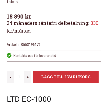
fokus.
18 890
kr
24 månaders räntefri delbetalning:
830
kr/månad
Artikelnr:
0553196176
Kontakta oss för leveranstid
LTD
-
+
LÄGG TILL I VARUKORG
EC-
1000
GRANITE
LTD EC-1000
SPARKLE
MÄNGD