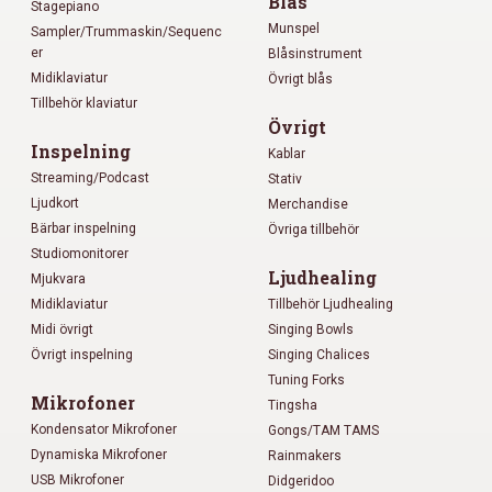
Blås
Stagepiano
Munspel
Sampler/Trummaskin/Sequenc
er
Blåsinstrument
Midiklaviatur
Övrigt blås
Tillbehör klaviatur
Övrigt
Inspelning
Kablar
Streaming/Podcast
Stativ
Ljudkort
Merchandise
Bärbar inspelning
Övriga tillbehör
Studiomonitorer
Ljudhealing
Mjukvara
Midiklaviatur
Tillbehör Ljudhealing
Midi övrigt
Singing Bowls
Övrigt inspelning
Singing Chalices
Tuning Forks
Mikrofoner
Tingsha
Kondensator Mikrofoner
Gongs/TAM TAMS
Dynamiska Mikrofoner
Rainmakers
USB Mikrofoner
Didgeridoo