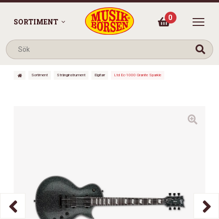
0
SORTIMENT
Sortiment
Stränginstrument
Elgitarr
Ltd Ec-1000 Granite Sparkle