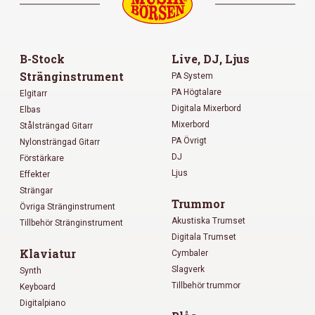
B-Stock
Live, DJ, Ljus
Stränginstrument
PA System
PA Högtalare
Elgitarr
Digitala Mixerbord
Elbas
Mixerbord
Stålsträngad Gitarr
PA Övrigt
Nylonsträngad Gitarr
DJ
Förstärkare
Ljus
Effekter
Strängar
Trummor
Övriga Stränginstrument
Akustiska Trumset
Tillbehör Stränginstrument
Digitala Trumset
Klaviatur
Cymbaler
Slagverk
Synth
Tillbehör trummor
Keyboard
Digitalpiano