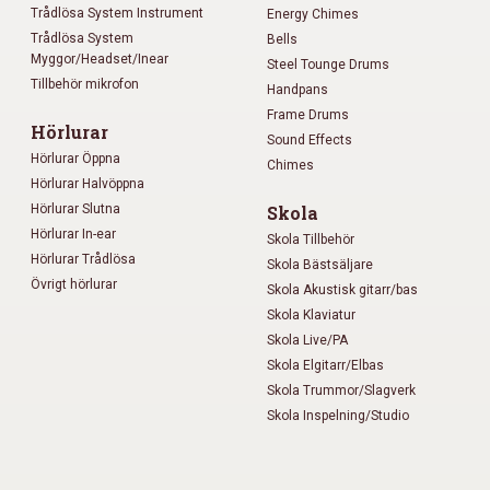
Trådlösa System Instrument
Energy Chimes
Trådlösa System
Bells
Myggor/Headset/Inear
Steel Tounge Drums
Tillbehör mikrofon
Handpans
Frame Drums
Hörlurar
Sound Effects
Hörlurar Öppna
Chimes
Hörlurar Halvöppna
Hörlurar Slutna
Skola
Hörlurar In-ear
Skola Tillbehör
Hörlurar Trådlösa
Skola Bästsäljare
Övrigt hörlurar
Skola Akustisk gitarr/bas
Skola Klaviatur
Skola Live/PA
Skola Elgitarr/Elbas
Skola Trummor/Slagverk
Skola Inspelning/Studio