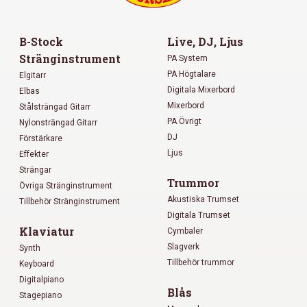
B-Stock
Live, DJ, Ljus
Stränginstrument
PA System
PA Högtalare
Elgitarr
Digitala Mixerbord
Elbas
Mixerbord
Stålsträngad Gitarr
PA Övrigt
Nylonsträngad Gitarr
DJ
Förstärkare
Ljus
Effekter
Strängar
Trummor
Övriga Stränginstrument
Akustiska Trumset
Tillbehör Stränginstrument
Digitala Trumset
Klaviatur
Cymbaler
Slagverk
Synth
Tillbehör trummor
Keyboard
Digitalpiano
Blås
Stagepiano