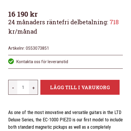
16 190
kr
24 månaders räntefri delbetalning:
718
kr/månad
Artikelnr:
0553073851
Kontakta oss för leveranstid
LTD
-
+
LÄGG TILL I VARUKORG
EC-
1000
PIEZO
As one of the most innovative and versatile guitars in the LTD
STBLK
Deluxe Series, the EC-1000 PIEZO is our first model to include
SEE
both standard magnetic pickups as well as a completely
THRU