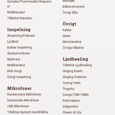
Munspel
Sampler/Trummaskin/Sequenc
er
Blåsinstrument
Midiklaviatur
Övrigt blås
Tillbehör klaviatur
Övrigt
Inspelning
Kablar
Streaming/Podcast
Stativ
Ljudkort
Merchandise
Bärbar inspelning
Övriga tillbehör
Studiomonitorer
Ljudhealing
Mjukvara
Midiklaviatur
Tillbehör Ljudhealing
Midi övrigt
Singing Bowls
Övrigt inspelning
Singing Chalices
Tuning Forks
Mikrofoner
Tingsha
Kondensator Mikrofoner
Gongs/TAM TAMS
Dynamiska Mikrofoner
Rainmakers
USB Mikrofoner
Didgeridoo
Trådlösa System Handhållna
Flower of Life