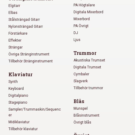
PA Högtalare
Elgitarr
Digitala Mixerbord
Elbas
Mixerbord
Stålsträngad Gitarr
PA Övrigt
Nylonsträngad Gitarr
DJ
Förstärkare
Ljus
Effekter
Strängar
Trummor
Övriga Stränginstrument
Akustiska Trumset
Tillbehör Stränginstrument
Digitala Trumset
Klaviatur
Cymbaler
Slagverk
Synth
Tillbehör trummor
Keyboard
Digitalpiano
Blås
Stagepiano
Munspel
Sampler/Trummaskin/Sequenc
er
Blåsinstrument
Midiklaviatur
Övrigt blås
Tillbehör klaviatur