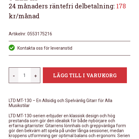
24 månaders räntefri delbetalning:
178
kr/månad
Artikelnr:
0553175216
Kontakta oss för leveranstid
LTD
-
+
LÄGG TILL I VARUKORG
MT-
130
BLK
LTD MT-130 – En Allsidig och Spelvänlig Gitarr för Alla
MÄNGD
Musikstilar
LTD MT-130-serien erbjuder en klassisk design och hög
prestanda som gör den idealisk för både nybörjare och
erfarna gitarrister. Gitarrens lönnhals och greppvänliga form
gör den bekväm att spela på under långa sessioner, medan
kroppens utformning ger optimal balans och ergonomi. Serien