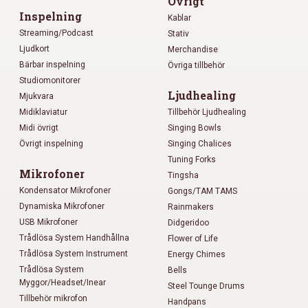
Övrigt
Inspelning
Kablar
Streaming/Podcast
Stativ
Ljudkort
Merchandise
Bärbar inspelning
Övriga tillbehör
Studiomonitorer
Ljudhealing
Mjukvara
Midiklaviatur
Tillbehör Ljudhealing
Midi övrigt
Singing Bowls
Övrigt inspelning
Singing Chalices
Tuning Forks
Mikrofoner
Tingsha
Kondensator Mikrofoner
Gongs/TAM TAMS
Dynamiska Mikrofoner
Rainmakers
USB Mikrofoner
Didgeridoo
Trådlösa System Handhållna
Flower of Life
Trådlösa System Instrument
Energy Chimes
Trådlösa System
Bells
Myggor/Headset/Inear
Steel Tounge Drums
Tillbehör mikrofon
Handpans