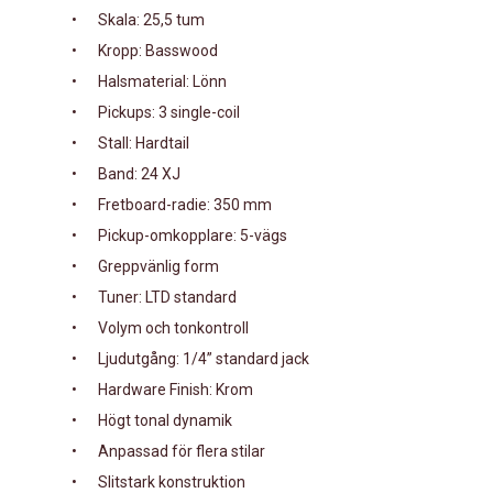
•
Skala: 25,5 tum
•
Kropp: Basswood
•
Halsmaterial: Lönn
•
Pickups: 3 single-coil
•
Stall: Hardtail
•
Band: 24 XJ
•
Fretboard-radie: 350 mm
•
Pickup-omkopplare: 5-vägs
•
Greppvänlig form
•
Tuner: LTD standard
•
Volym och tonkontroll
•
Ljudutgång: 1/4” standard jack
•
Hardware Finish: Krom
•
Högt tonal dynamik
•
Anpassad för flera stilar
•
Slitstark konstruktion