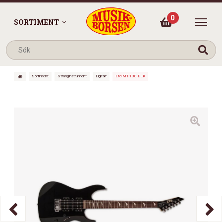
0
SORTIMENT
Sortiment
Stränginstrument
Elgitarr
Ltd MT-130 BLK