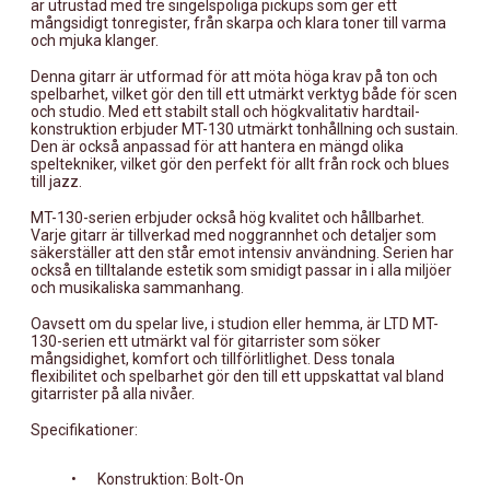
är utrustad med tre singelspoliga pickups som ger ett
mångsidigt tonregister, från skarpa och klara toner till varma
och mjuka klanger.
Denna gitarr är utformad för att möta höga krav på ton och
spelbarhet, vilket gör den till ett utmärkt verktyg både för scen
och studio. Med ett stabilt stall och högkvalitativ hardtail-
konstruktion erbjuder MT-130 utmärkt tonhållning och sustain.
Den är också anpassad för att hantera en mängd olika
speltekniker, vilket gör den perfekt för allt från rock och blues
till jazz.
MT-130-serien erbjuder också hög kvalitet och hållbarhet.
Varje gitarr är tillverkad med noggrannhet och detaljer som
säkerställer att den står emot intensiv användning. Serien har
också en tilltalande estetik som smidigt passar in i alla miljöer
och musikaliska sammanhang.
Oavsett om du spelar live, i studion eller hemma, är LTD MT-
130-serien ett utmärkt val för gitarrister som söker
mångsidighet, komfort och tillförlitlighet. Dess tonala
flexibilitet och spelbarhet gör den till ett uppskattat val bland
gitarrister på alla nivåer.
Specifikationer:
•
Konstruktion: Bolt-On