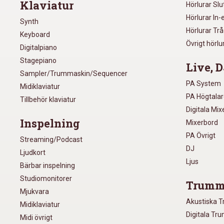
Klaviatur
Hörlurar Sl
Hörlurar In-
Synth
Hörlurar Tr
Keyboard
Övrigt hörlu
Digitalpiano
Stagepiano
Live, D
Sampler/Trummaskin/Sequencer
PA System
Midiklaviatur
PA Högtala
Tillbehör klaviatur
Digitala Mi
Inspelning
Mixerbord
PA Övrigt
Streaming/Podcast
DJ
Ljudkort
Ljus
Bärbar inspelning
Studiomonitorer
Trumm
Mjukvara
Akustiska 
Midiklaviatur
Digitala Tr
Midi övrigt