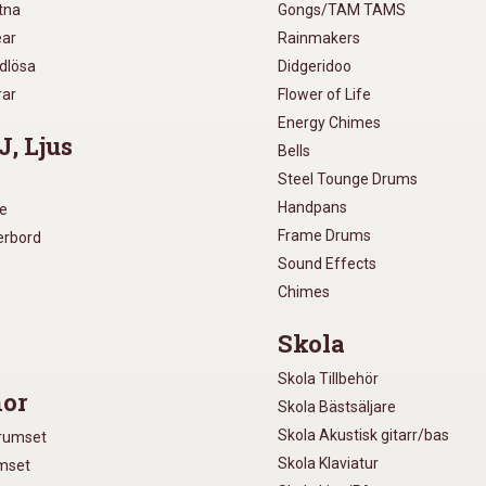
utna
Gongs/TAM TAMS
ear
Rainmakers
ådlösa
Didgeridoo
rar
Flower of Life
Energy Chimes
J, Ljus
Bells
Steel Tounge Drums
Handpans
re
Frame Drums
xerbord
Sound Effects
Chimes
Skola
Skola Tillbehör
or
Skola Bästsäljare
Skola Akustisk gitarr/bas
Trumset
Skola Klaviatur
umset