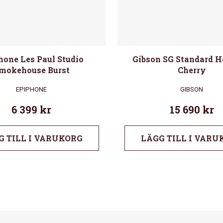
hone Les Paul Studio
Gibson SG Standard H
mokehouse Burst
Cherry
EPIPHONE
GIBSON
6 399
kr
15 690
kr
G TILL I VARUKORG
LÄGG TILL I VARU