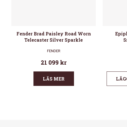
Fender Brad Paisley Road Worn
Epip
Telecaster Silver Sparkle
S
FENDER
21 099
kr
LÄS MER
LÄG