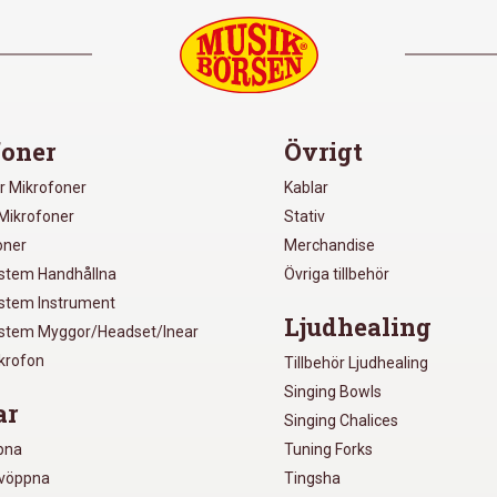
oner
Övrigt
r Mikrofoner
Kablar
Mikrofoner
Stativ
oner
Merchandise
ystem Handhållna
Övriga tillbehör
ystem Instrument
Ljudhealing
ystem Myggor/Headset/Inear
ikrofon
Tillbehör Ljudhealing
Singing Bowls
ar
Singing Chalices
pna
Tuning Forks
lvöppna
Tingsha