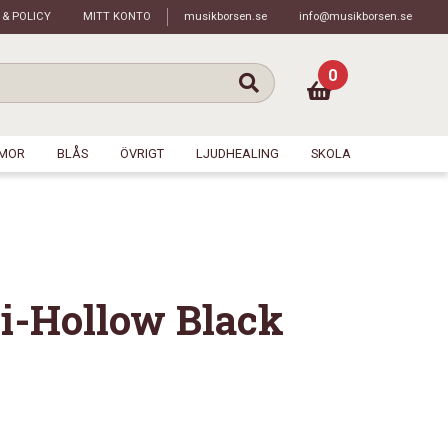
 & POLICY
MITT KONTO
musikborsen.se
info@musikborsen.se
0
MOR
BLÅS
ÖVRIGT
LJUDHEALING
SKOLA
i-Hollow Black