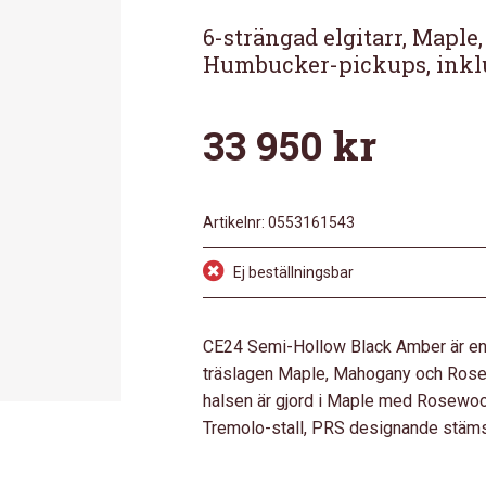
6-strängad elgitarr, Maple
Humbucker-pickups, inkl
33 950
kr
Artikelnr:
0553161543
Ej beställningsbar
CE24 Semi-Hollow Black Amber är en 6-
träslagen Maple, Mahogany och Rose
halsen är gjord i Maple med Rosewoo
Tremolo-stall, PRS designande stäm