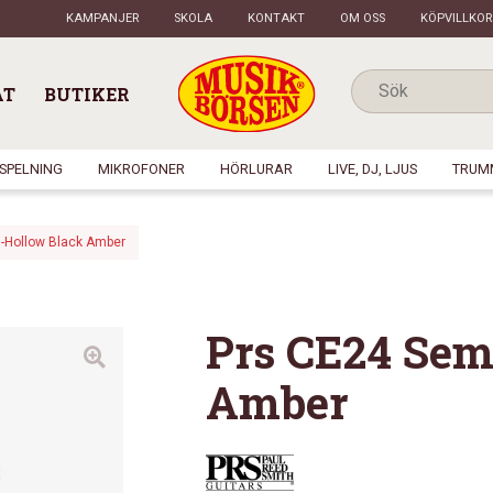
KAMPANJER
SKOLA
KONTAKT
OM OSS
KÖPVILLKOR
AT
BUTIKER
NSPELNING
MIKROFONER
HÖRLURAR
LIVE, DJ, LJUS
TRUM
-Hollow Black Amber
Prs CE24 Sem
Amber