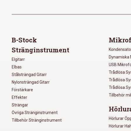
B-Stock
Mikrof
Stränginstrument
Kondensato
Dynamiska 
Elgitarr
USB Mikrof
Elbas
Trådlösa S
Stålsträngad Gitarr
Trådlösa S
Nylonsträngad Gitarr
Trådlösa S
Förstärkare
Tillbehör m
Effekter
Strängar
Hörlur
Övriga Stränginstrument
Hörlurar Öp
Tillbehör Stränginstrument
Hörlurar Ha