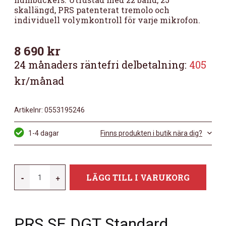
skallängd, PRS patenterat tremolo och
individuell volymkontroll för varje mikrofon.
8 690
kr
24 månaders räntefri delbetalning:
405
kr/månad
Artikelnr:
0553195246
1-4 dagar
Finns produkten i butik nära dig?
PRS
-
+
LÄGG TILL I VARUKORG
SE
DGT
STANDARD
PRS SE DGT Standard
MCCARTY