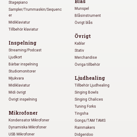
Blås
Stagepiano
Munspel
Sampler/Trummaskin/Sequenc
er
Blåsinstrument
Midiklaviatur
Övrigt blås
Tillbehör klaviatur
Övrigt
Inspelning
Kablar
Streaming/Podcast
Stativ
Ljudkort
Merchandise
Bärbar inspelning
Övriga tillbehör
Studiomonitorer
Ljudhealing
Mjukvara
Midiklaviatur
Tillbehör Ljudhealing
Midi övrigt
Singing Bowls
Övrigt inspelning
Singing Chalices
Tuning Forks
Mikrofoner
Tingsha
Kondensator Mikrofoner
Gongs/TAM TAMS
Dynamiska Mikrofoner
Rainmakers
USB Mikrofoner
Didgeridoo