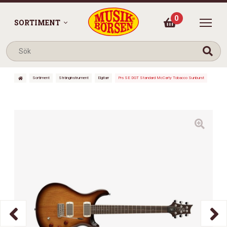
0
SORTIMENT
Sortiment
Stränginstrument
Elgitarr
Prs SE DGT Standard McCarty Tobacco Sunburst