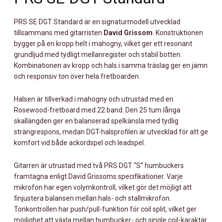
TOBACCO
SUNBURST
PRS SE DGT Standard är en signaturmodell utvecklad
MÄNGD
tillsammans med gitarristen
David Grissom
. Konstruktionen
bygger på en kropp helt i mahogny, vilket ger ett resonant
grundljud med tydligt mellanregister och stabil botten.
Kombinationen av kropp och hals i samma träslag ger en jämn
och responsiv ton över hela fretboarden.
Halsen är tillverkad i mahogny och utrustad med en
Rosewood-fretboard med 22 band. Den 25 tum långa
skallängden ger en balanserad spelkänsla med tydlig
strängrespons, medan DGT-halsprofilen är utvecklad för att ge
komfort vid både ackordspel och leadspel.
Gitarren är utrustad med två PRS DGT “S” humbuckers
framtagna enligt David Grissoms specifikationer. Varje
mikrofon har egen volymkontroll, vilket gör det möjligt att
finjustera balansen mellan hals- och stallmikrofon.
Tonkontrollen har push/pull-funktion för coil split, vilket ger
möjlighet att växla mellan humbucker- och single coil-karaktär.