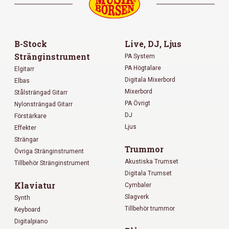
B-Stock
Live, DJ, Ljus
Stränginstrument
PA System
PA Högtalare
Elgitarr
Digitala Mixerbord
Elbas
Mixerbord
Stålsträngad Gitarr
PA Övrigt
Nylonsträngad Gitarr
DJ
Förstärkare
Ljus
Effekter
Strängar
Trummor
Övriga Stränginstrument
Akustiska Trumset
Tillbehör Stränginstrument
Digitala Trumset
Klaviatur
Cymbaler
Slagverk
Synth
Tillbehör trummor
Keyboard
Digitalpiano