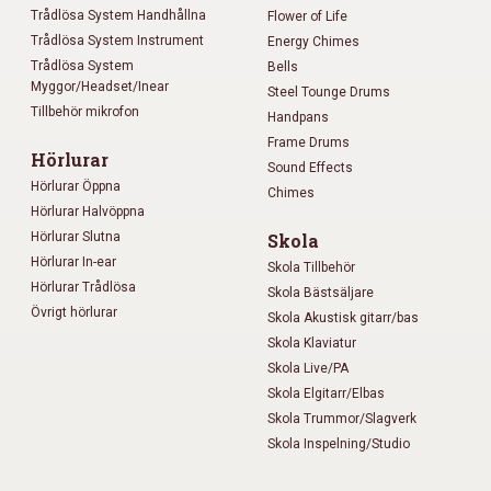
Trådlösa System Handhållna
Flower of Life
Trådlösa System Instrument
Energy Chimes
Trådlösa System
Bells
Myggor/Headset/Inear
Steel Tounge Drums
Tillbehör mikrofon
Handpans
Frame Drums
Hörlurar
Sound Effects
Hörlurar Öppna
Chimes
Hörlurar Halvöppna
Hörlurar Slutna
Skola
Hörlurar In-ear
Skola Tillbehör
Hörlurar Trådlösa
Skola Bästsäljare
Övrigt hörlurar
Skola Akustisk gitarr/bas
Skola Klaviatur
Skola Live/PA
Skola Elgitarr/Elbas
Skola Trummor/Slagverk
Skola Inspelning/Studio