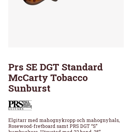
Prs SE DGT Standard
McCarty Tobacco
Sunburst
Elgitarr med mahognykropp och mahognyhals,
Rosewood-fretboard samt PRS DGT “S”
humbuckers. Utrustad med 22 band, 25”