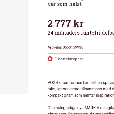
var som helst
2 777
kr
24 månaders räntefri delb
Artikelnr:
0553159935
Ej beställningsbar
VOX-fantomformen har haft en speciel
talet, introducerad tillsammans med d
kompakt gitarr som hämtar inspiration
Den mångsidiga nya MARK V minigitarr