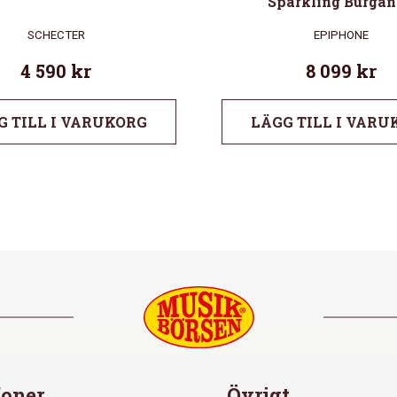
Sparkling Burga
SCHECTER
EPIPHONE
4 590
kr
8 099
kr
G TILL I VARUKORG
LÄGG TILL I VARU
oner
Övrigt