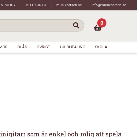
 & POLICY
MITT KONTO
musikborsen.se
info@musikborsen.se
0
MOR
BLÅS
ÖVRIGT
LJUDHEALING
SKOLA
nigitarr som är enkel och rolig att spela