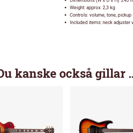
Dimensions (W x D x H): 243
Weight: approx. 2,3 kg
Controls: volume, tone, pickup
Included items: neck adjuster 
Du kanske också gillar 