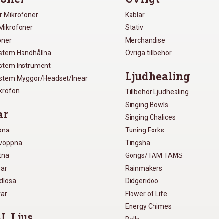
r Mikrofoner
Kablar
Mikrofoner
Stativ
oner
Merchandise
ystem Handhållna
Övriga tillbehör
ystem Instrument
Ljudhealing
ystem Myggor/Headset/Inear
ikrofon
Tillbehör Ljudhealing
Singing Bowls
ar
Singing Chalices
pna
Tuning Forks
lvöppna
Tingsha
utna
Gongs/TAM TAMS
ear
Rainmakers
ådlösa
Didgeridoo
rar
Flower of Life
Energy Chimes
J, Ljus
Bells