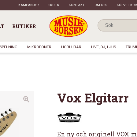
KAMPANJER
SKOLA
KONTAKT
OM OSS
KÖPVILLKOR
AT
BUTIKER
NSPELNING
MIKROFONER
HÖRLURAR
LIVE, DJ, LJUS
TRUM
Vox Elgitarr
En ny och originell VOX mi