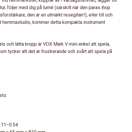
r vid hemmafester, kopplar av i vardagsrummet, lägger till
ur, följer med dig på turné (särskilt när den paras ihop
rstärkare, den är en utmärkt resegitarr!), eller till och
tt hemmastudio, kommer detta kompakta instrument
ls och lätta kropp är VOX Mark V mini enkel att spela,
m tycker att det är frustrerande och svårt att spela på
rets
.11–0.54