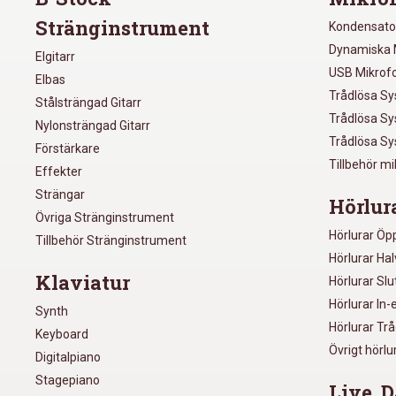
Stränginstrument
Kondensato
Dynamiska 
Elgitarr
USB Mikrof
Elbas
Trådlösa S
Stålsträngad Gitarr
Trådlösa S
Nylonsträngad Gitarr
Trådlösa S
Förstärkare
Tillbehör m
Effekter
Strängar
Hörlur
Övriga Stränginstrument
Hörlurar Öp
Tillbehör Stränginstrument
Hörlurar Ha
Klaviatur
Hörlurar Sl
Hörlurar In-
Synth
Hörlurar Tr
Keyboard
Övrigt hörlu
Digitalpiano
Stagepiano
Live, D