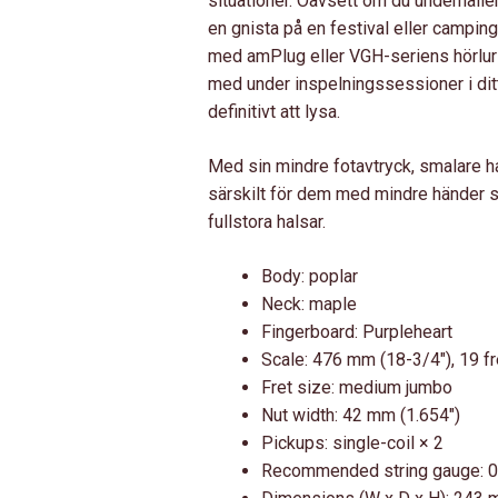
situationer. Oavsett om du underhålle
en gnista på en festival eller campingt
med amPlug eller VGH-seriens hörlursfö
med under inspelningssessioner i di
definitivt att lysa.
Med sin mindre fotavtryck, smalare ha
särskilt för dem med mindre händer so
fullstora halsar.
Body: poplar
Neck: maple
Fingerboard: Purpleheart
Scale: 476 mm (18-3/4″), 19 f
Fret size: medium jumbo
Nut width: 42 mm (1.654″)
Pickups: single-coil × 2
Recommended string gauge: 0