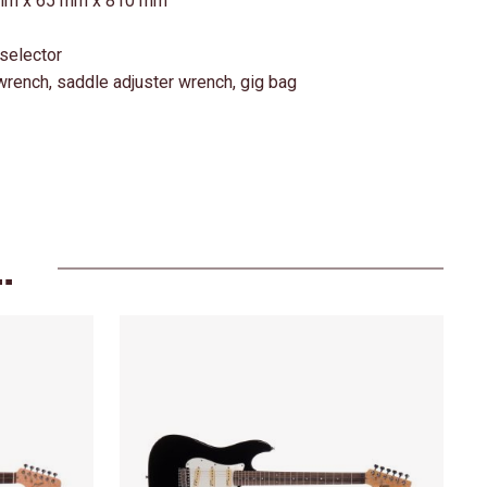
 mm x 65 mm x 810 mm
 selector
wrench, saddle adjuster wrench, gig bag
…