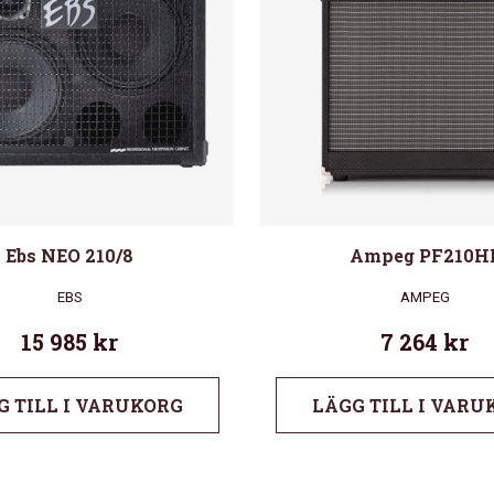
Ebs NEO 210/8
Ampeg PF210H
EBS
AMPEG
15 985
kr
7 264
kr
G TILL I VARUKORG
LÄGG TILL I VARU