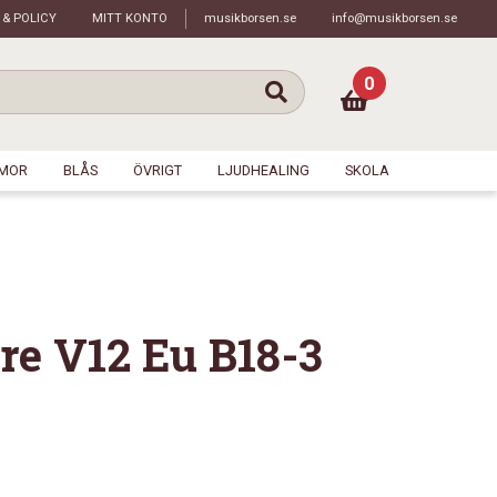
 & POLICY
MITT KONTO
musikborsen.se
info@musikborsen.se
0
MOR
BLÅS
ÖVRIGT
LJUDHEALING
SKOLA
e V12 Eu B18-3