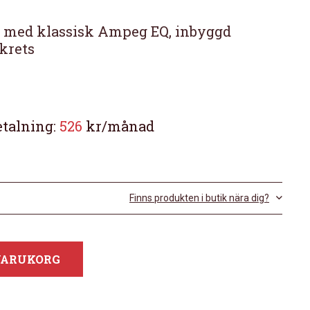
e med klassisk Ampeg EQ, inbyggd
krets
etalning:
526
kr/månad
Finns produkten i butik nära dig?
 VARUKORG