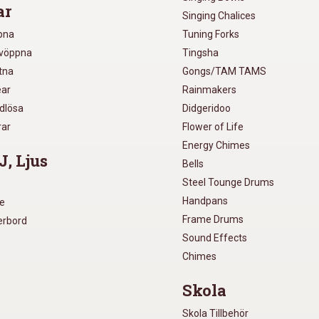
ar
Singing Chalices
pna
Tuning Forks
lvöppna
Tingsha
utna
Gongs/TAM TAMS
ear
Rainmakers
ådlösa
Didgeridoo
rar
Flower of Life
Energy Chimes
J, Ljus
Bells
Steel Tounge Drums
Handpans
re
Frame Drums
xerbord
Sound Effects
Chimes
Skola
Skola Tillbehör