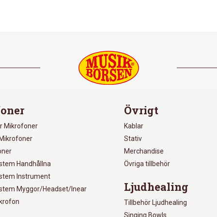
oner
Övrigt
r Mikrofoner
Kablar
Mikrofoner
Stativ
oner
Merchandise
ystem Handhållna
Övriga tillbehör
ystem Instrument
Ljudhealing
ystem Myggor/Headset/Inear
ikrofon
Tillbehör Ljudhealing
Singing Bowls