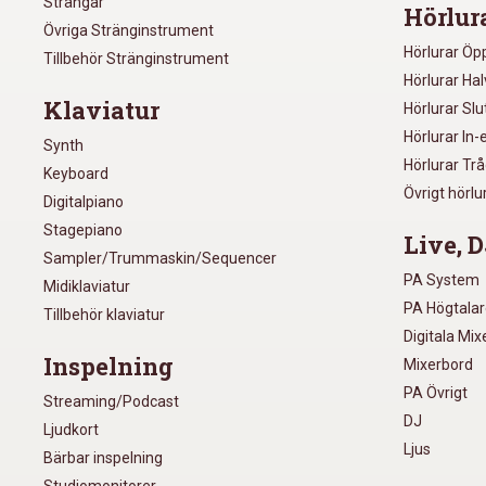
Strängar
Hörlur
Övriga Stränginstrument
Hörlurar Öp
Tillbehör Stränginstrument
Hörlurar Ha
Klaviatur
Hörlurar Sl
Hörlurar In-
Synth
Hörlurar Tr
Keyboard
Övrigt hörlu
Digitalpiano
Stagepiano
Live, D
Sampler/Trummaskin/Sequencer
PA System
Midiklaviatur
PA Högtala
Tillbehör klaviatur
Digitala Mi
Inspelning
Mixerbord
PA Övrigt
Streaming/Podcast
DJ
Ljudkort
Ljus
Bärbar inspelning
Studiomonitorer