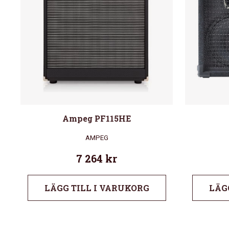
Ampeg PF115HE
AMPEG
7 264
kr
LÄGG TILL I VARUKORG
LÄG