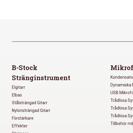
B-Stock
Mikrof
Stränginstrument
Kondensato
Dynamiska 
Elgitarr
USB Mikrof
Elbas
Trådlösa S
Stålsträngad Gitarr
Trådlösa S
Nylonsträngad Gitarr
Trådlösa S
Förstärkare
Tillbehör m
Effekter