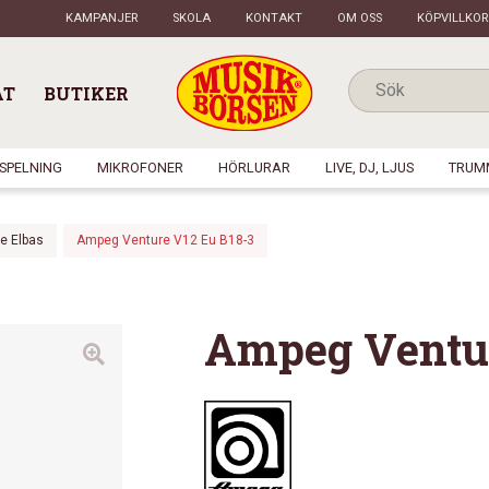
KAMPANJER
SKOLA
KONTAKT
OM OSS
KÖPVILLKOR
AT
BUTIKER
NSPELNING
MIKROFONER
HÖRLURAR
LIVE, DJ, LJUS
TRUM
re Elbas
Ampeg Venture V12 Eu B18-3
Ampeg Ventur