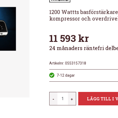
1200 Wattts basförstärkar
kompressor och overdrive
11 593
kr
24 månaders räntefri delb
Artikelnr:
0553157318
7-12 dagar
AMPEG
-
+
LÄGG TILL I
VENTURE
V12
EU