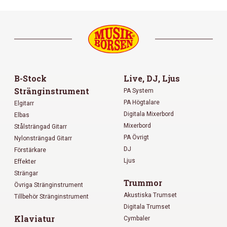
B-Stock
Live, DJ, Ljus
Stränginstrument
PA System
PA Högtalare
Elgitarr
Digitala Mixerbord
Elbas
Mixerbord
Stålsträngad Gitarr
PA Övrigt
Nylonsträngad Gitarr
DJ
Förstärkare
Ljus
Effekter
Strängar
Trummor
Övriga Stränginstrument
Akustiska Trumset
Tillbehör Stränginstrument
Digitala Trumset
Klaviatur
Cymbaler