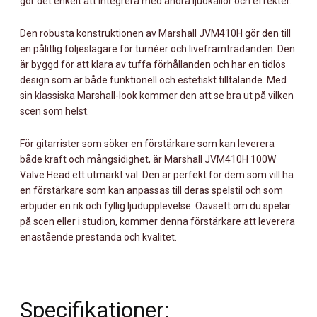
gör det enkelt att integrera med andra ljudkällor och effekter.
Den robusta konstruktionen av Marshall JVM410H gör den till
en pålitlig följeslagare för turnéer och liveframträdanden. Den
är byggd för att klara av tuffa förhållanden och har en tidlös
design som är både funktionell och estetiskt tilltalande. Med
sin klassiska Marshall-look kommer den att se bra ut på vilken
scen som helst.
För gitarrister som söker en förstärkare som kan leverera
både kraft och mångsidighet, är Marshall JVM410H 100W
Valve Head ett utmärkt val. Den är perfekt för dem som vill ha
en förstärkare som kan anpassas till deras spelstil och som
erbjuder en rik och fyllig ljudupplevelse. Oavsett om du spelar
på scen eller i studion, kommer denna förstärkare att leverera
enastående prestanda och kvalitet.
Specifikationer: