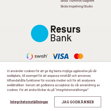
Skola Trummor/Slagverk
Skola Inspelning/Studio
Vi använder cookies för att ge dig bästa möjliga upplevelse på vår
webbplats, till exempel för att anpassa innehåll och annonser,
FÖLJ OSS PÅ FACEBOOK!
tillhandahålla funktioner för sociala medier och för att analysera
webbtrafiken. Genom att godkänna accepterar du vår användning av
cookies. För att ändra klickar du på ”integritetsinställningar”.
Copyright 2026 © Musikbörsen
All rights reserved.
JAG GODKÄNNER
Integritetsinställningar