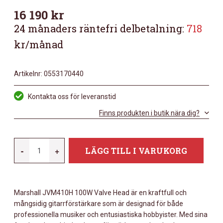
16 190
kr
24 månaders räntefri delbetalning:
718
kr/månad
Artikelnr:
0553170440
Kontakta oss för leveranstid
Finns produkten i butik nära dig?
MARSHALL
-
+
LÄGG TILL I VARUKORG
JVM410H
100
WATT
Marshall JVM410H 100W Valve Head är en kraftfull och
ALL
mångsidig gitarrförstärkare som är designad för både
VALVE
professionella musiker och entusiastiska hobbyister. Med sina
4