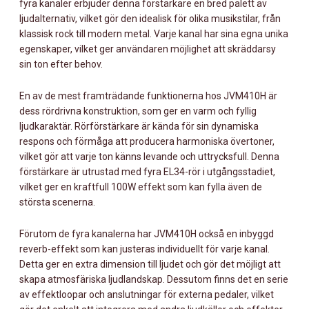
fyra kanaler erbjuder denna förstärkare en bred palett av
CHANNEL
ljudalternativ, vilket gör den idealisk för olika musikstilar, från
HEAD
klassisk rock till modern metal. Varje kanal har sina egna unika
MÄNGD
egenskaper, vilket ger användaren möjlighet att skräddarsy
sin ton efter behov.
En av de mest framträdande funktionerna hos JVM410H är
dess rördrivna konstruktion, som ger en varm och fyllig
ljudkaraktär. Rörförstärkare är kända för sin dynamiska
respons och förmåga att producera harmoniska övertoner,
vilket gör att varje ton känns levande och uttrycksfull. Denna
förstärkare är utrustad med fyra EL34-rör i utgångsstadiet,
vilket ger en kraftfull 100W effekt som kan fylla även de
största scenerna.
Förutom de fyra kanalerna har JVM410H också en inbyggd
reverb-effekt som kan justeras individuellt för varje kanal.
Detta ger en extra dimension till ljudet och gör det möjligt att
skapa atmosfäriska ljudlandskap. Dessutom finns det en serie
av effektloopar och anslutningar för externa pedaler, vilket