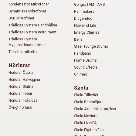
Kondensator Mikrofoner
Gongs/TAM TAMS
Dynamiska Mikrofoner
Rainmakers
USB Mikrofoner
Didgeridoo
Trådlösa System Handhållna
Flower of Life
Trådlösa System Instrument
Energy Chimes
Trådlösa System
Bells
Myggor/Headset/Inear
Steel Tounge Drums
Tillbehör mikrofon
Handpans
Frame Drums
Hörlurar
Sound Effects
Hörlurar Öppna
Chimes
Hörlurar Halvöppna
Hörlurar Slutna
Skola
Hörlurar In-ear
Skola Tillbehör
Hörlurar Trådlösa
Skola Bästsäljare
Övrigt hörlurar
Skola Akustisk gitarr/bas
Skola Klaviatur
Skola Live/PA
Skola Elgitarr/Elbas