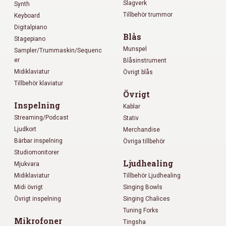
Slagverk
Synth
Tillbehör trummor
Keyboard
Digitalpiano
Blås
Stagepiano
Munspel
Sampler/Trummaskin/Sequenc
er
Blåsinstrument
Midiklaviatur
Övrigt blås
Tillbehör klaviatur
Övrigt
Inspelning
Kablar
Streaming/Podcast
Stativ
Ljudkort
Merchandise
Bärbar inspelning
Övriga tillbehör
Studiomonitorer
Ljudhealing
Mjukvara
Midiklaviatur
Tillbehör Ljudhealing
Midi övrigt
Singing Bowls
Övrigt inspelning
Singing Chalices
Tuning Forks
Mikrofoner
Tingsha