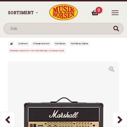
0
SORTIMENT
Sortiment
Stränginstrument
Förstärkare
Förstärkare Elgitarr
Marshall JVM410H 100 Watt All Valve 4 Channel Head