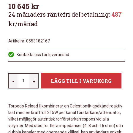
10 645
kr
24 månaders räntefri delbetalning:
487
kr/månad
Artikelnr:
0553182167
Kontakta oss för leveranstid
TWO
-
+
LÄGG TILL I VARUKORG
NOTES
RELOAD
II
Torpedo Reload II
kombinerar en Celestion®-godkänd reaktiv
MÄNGD
last med en kraftfull 215W per kanal förstärkare/attenuator,
vilket möjliggör autentisk rörförstärkarrespons vid alla
volymer. Med stöd för flera impedanser (4, 8 och 16 ohm) och
dubbla kanaler med oberoende källval, kan användare enkelt