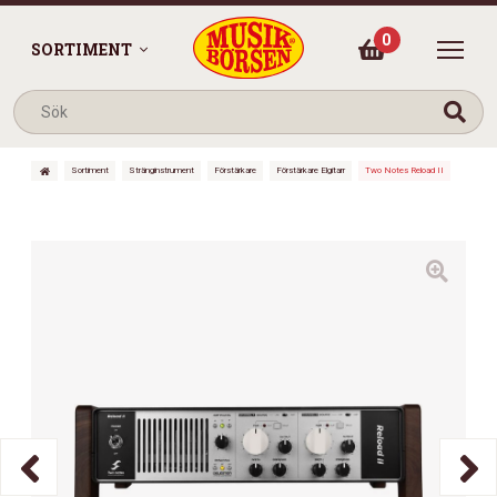
0
SORTIMENT
Sortiment
Stränginstrument
Förstärkare
Förstärkare Elgitarr
Two Notes Reload II