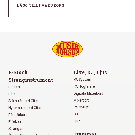
LÄGG TILL I VARUKORG
B-Stock
Live, DJ, Ljus
Stränginstrument
PA System
PA Högtalare
Elgitarr
Digitala Mixerbord
Elbas
Mixerbord
Stålsträngad Gitarr
PA Övrigt
Nylonsträngad Gitarr
DJ
Förstärkare
Ljus
Effekter
Strängar
Trummor