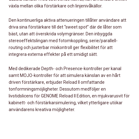
växla mellan olika förstärkare och linjenivåkällor.
Den kontinuerliga aktiva attenueringen tillåter användare att
driva sina förstärkare till det “sweet spot” där de låter som
bäst, utan att överskrida volymgränser. Den inbyggda
stereoeffektslingan med fotomkoppling, serie/parallell-
routing och justerbar mixkontroll ger flexibilitet för att
integrera externa effekter på ett smidigt sätt.
Med dedikerade Depth- och Presence-kontroller per kanal
samt MOJO-kontroller för att simulera känslan av en hårt
driven förstärkare, erbjuder Reload II omfattande
tonformningsmöjligheter. Dessutom medföljer en
livstidslicens för GENOME Reload II Edition, en mjukvarusvit för
kabinett- och förstärkarsimulering, vilket ytterligare utökar
användarens kreativa möjligheter.