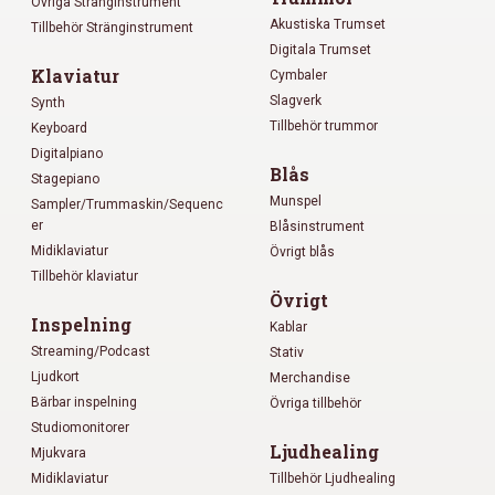
Övriga Stränginstrument
Akustiska Trumset
Tillbehör Stränginstrument
Digitala Trumset
Klaviatur
Cymbaler
Slagverk
Synth
Tillbehör trummor
Keyboard
Digitalpiano
Blås
Stagepiano
Munspel
Sampler/Trummaskin/Sequenc
er
Blåsinstrument
Midiklaviatur
Övrigt blås
Tillbehör klaviatur
Övrigt
Inspelning
Kablar
Streaming/Podcast
Stativ
Ljudkort
Merchandise
Bärbar inspelning
Övriga tillbehör
Studiomonitorer
Ljudhealing
Mjukvara
Midiklaviatur
Tillbehör Ljudhealing