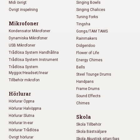
Midi övrigt
Singing Bowls
Övrigt inspelning
Singing Chalices
Tuning Forks
Mikrofoner
Tingsha
Kondensator Mikrofoner
Gongs/TAM TAMS
Dynamiska Mikrofoner
Rainmakers
USB Mikrofoner
Didgeridoo
Trådlösa System Handhållna
Flower of Life
Trådlösa System Instrument
Energy Chimes
Trådlösa System
Bells
Myggor/Headset/Inear
Steel Tounge Drums
Tillbehör mikrofon
Handpans
Frame Drums
Hörlurar
Sound Effects
Hörlurar Öppna
Chimes
Hörlurar Halvöppna
Hörlurar Slutna
Skola
Hörlurar In-ear
Skola Tillbehör
Hörlurar Trådlösa
Skola Bästsäljare
Övrigt hörlurar
Skola Akustisk gitarr/bas