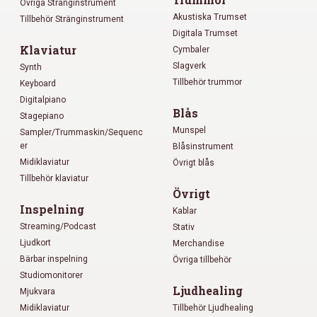
Övriga Stränginstrument
Akustiska Trumset
Tillbehör Stränginstrument
Digitala Trumset
Klaviatur
Cymbaler
Slagverk
Synth
Tillbehör trummor
Keyboard
Digitalpiano
Blås
Stagepiano
Munspel
Sampler/Trummaskin/Sequenc
er
Blåsinstrument
Midiklaviatur
Övrigt blås
Tillbehör klaviatur
Övrigt
Inspelning
Kablar
Streaming/Podcast
Stativ
Ljudkort
Merchandise
Bärbar inspelning
Övriga tillbehör
Studiomonitorer
Ljudhealing
Mjukvara
Midiklaviatur
Tillbehör Ljudhealing