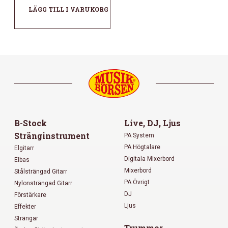
LÄGG TILL I VARUKORG
B-Stock
Live, DJ, Ljus
Stränginstrument
PA System
PA Högtalare
Elgitarr
Digitala Mixerbord
Elbas
Mixerbord
Stålsträngad Gitarr
PA Övrigt
Nylonsträngad Gitarr
DJ
Förstärkare
Ljus
Effekter
Strängar
Trummor