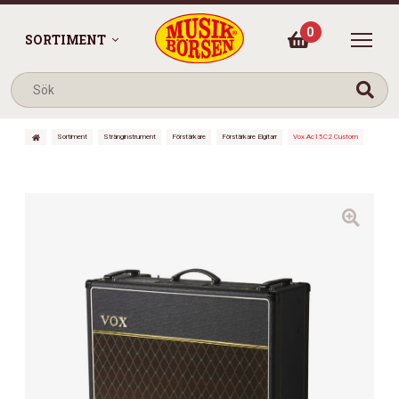
0
SORTIMENT
Sortiment
Stränginstrument
Förstärkare
Förstärkare Elgitarr
Vox Ac15C2 Custom