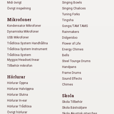
Midi övrigt
Singing Bowls
Övrigt inspelning
Singing Chalices
Tuning Forks
Mikrofoner
Tingsha
Kondensator Mikrofoner
Gongs/TAM TAMS
Dynamiska Mikrofoner
Rainmakers
USB Mikrofoner
Didgeridoo
Trådlösa System Handhållna
Flower of Life
Trådlösa System Instrument
Energy Chimes
Trådlösa System
Bells
Myggor/Headset/Inear
Steel Tounge Drums
Tillbehör mikrofon
Handpans
Frame Drums
Hörlurar
Sound Effects
Hörlurar Öppna
Chimes
Hörlurar Halvöppna
Hörlurar Slutna
Skola
Hörlurar In-ear
Skola Tillbehör
Hörlurar Trådlösa
Skola Bästsäljare
Övrigt hörlurar
Skola Akustisk gitarr/bas