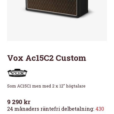
Vox Ac15C2 Custom
Som AC15C1 men med 2 x 12″ högtalare
9 290
kr
24 månaders räntefri delbetalning:
430