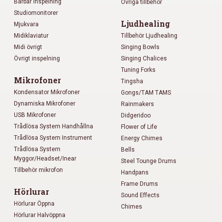
Bärbar inspelning
Övriga tillbehör
Studiomonitorer
Ljudhealing
Mjukvara
Midiklaviatur
Tillbehör Ljudhealing
Midi övrigt
Singing Bowls
Övrigt inspelning
Singing Chalices
Tuning Forks
Mikrofoner
Tingsha
Kondensator Mikrofoner
Gongs/TAM TAMS
Dynamiska Mikrofoner
Rainmakers
USB Mikrofoner
Didgeridoo
Trådlösa System Handhållna
Flower of Life
Trådlösa System Instrument
Energy Chimes
Trådlösa System
Bells
Myggor/Headset/Inear
Steel Tounge Drums
Tillbehör mikrofon
Handpans
Frame Drums
Hörlurar
Sound Effects
Hörlurar Öppna
Chimes
Hörlurar Halvöppna