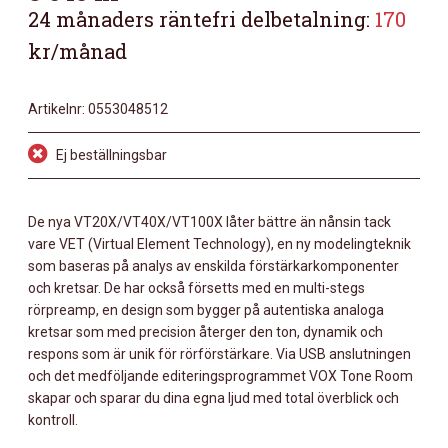
24 månaders räntefri delbetalning:
170
kr/månad
Artikelnr:
0553048512
Ej beställningsbar
De nya VT20X/VT40X/VT100X låter bättre än nånsin tack
vare VET (Virtual Element Technology), en ny modelingteknik
som baseras på analys av enskilda förstärkarkomponenter
och kretsar. De har också försetts med en multi-stegs
rörpreamp, en design som bygger på autentiska analoga
kretsar som med precision återger den ton, dynamik och
respons som är unik för rörförstärkare. Via USB anslutningen
och det medföljande editeringsprogrammet VOX Tone Room
skapar och sparar du dina egna ljud med total överblick och
kontroll.