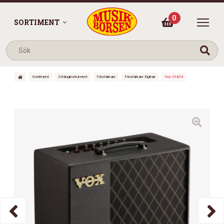
0
SORTIMENT
Sortiment
Stränginstrument
Förstärkare
Förstärkare Elgitarr
Vox Vt40X