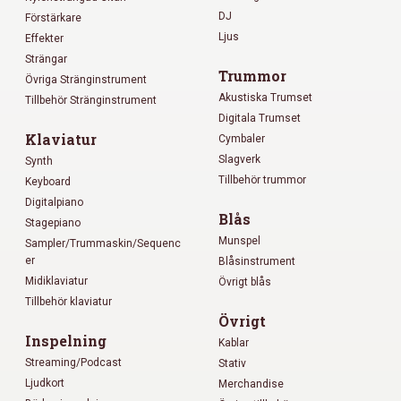
DJ
Förstärkare
Ljus
Effekter
Strängar
Trummor
Övriga Stränginstrument
Akustiska Trumset
Tillbehör Stränginstrument
Digitala Trumset
Klaviatur
Cymbaler
Slagverk
Synth
Tillbehör trummor
Keyboard
Digitalpiano
Blås
Stagepiano
Munspel
Sampler/Trummaskin/Sequenc
er
Blåsinstrument
Midiklaviatur
Övrigt blås
Tillbehör klaviatur
Övrigt
Inspelning
Kablar
Streaming/Podcast
Stativ
Ljudkort
Merchandise