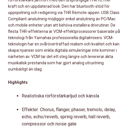
kraft och en uppdaterad look. Den har bluetooth-stöd för
uppspelning och redigering via THR Remote-appen. USB Class
Compliant-anslutning möjliggör enkel anslutning av PC/Mac
och mobile enheter utan att behöva installera drivrutiner. De
flesta THR-effekterna är VCM-effektprocessorer baserade på
teknologi från Yamahas professionella digitalmixers. VCM-
teknologin har en svåröverträffad realism och kvalitet och kan
skapa nyanser som enkla digitala simuleringar inte kommer i
närheten av. VCM tar det ett steg längre och levererar äkta
musikalisk prestanda som har gjort analog utrustning
oumbärligt än idag.
Highlights
Realistiska rörförstärkarljud och känsla
Effekter: Chorus, flanger, phaser, tremolo, delay,
echo, echo/reverb, spring reverb, hall reverb,
compressor och noise gate