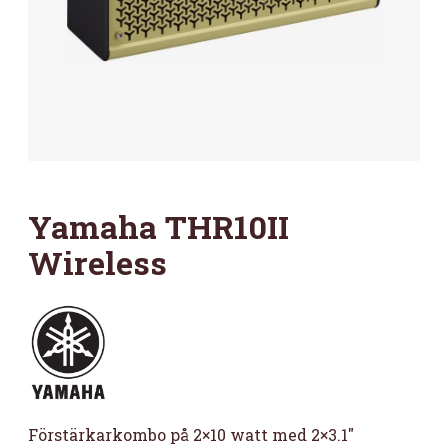
Yamaha THR10II
Wireless
Förstärkarkombo på 2×10 watt med 2×3.1″