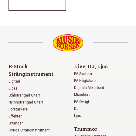
B-Stock
Live, DJ, Ljus
Stränginstrument
PA System
PA Högtalare
Elgitarr
Digitala Mixerbord
Elbas
Mixerbord
Stålsträngad Gitarr
PA Övrigt
Nylonsträngad Gitarr
DJ
Förstärkare
Ljus
Effekter
Strängar
Trummor
Övriga Stränginstrument