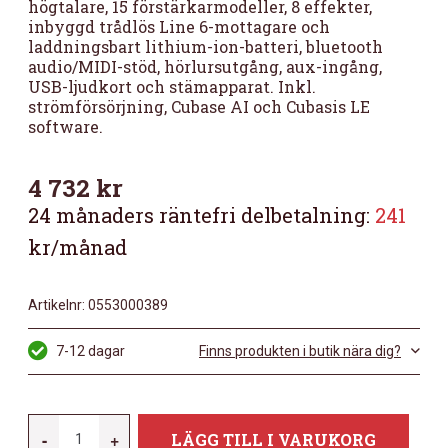
högtalare, 15 förstärkarmodeller, 8 effekter,
inbyggd trådlös Line 6-mottagare och
laddningsbart lithium-ion-batteri, bluetooth
audio/MIDI-stöd, hörlursutgång, aux-ingång,
USB-ljudkort och stämapparat. Inkl.
strömförsörjning, Cubase AI och Cubasis LE
software.
4 732
kr
24 månaders räntefri delbetalning:
241
kr/månad
Artikelnr:
0553000389
7-12 dagar
Finns produkten i butik nära dig?
YAMAHA
-
+
LÄGG TILL I VARUKORG