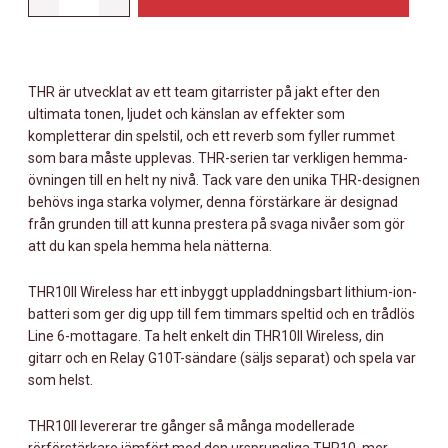
THR10II
WIRELESS
MÄNGD
THR är utvecklat av ett team gitarrister på jakt efter den
ultimata tonen, ljudet och känslan av effekter som
kompletterar din spelstil, och ett reverb som fyller rummet
som bara måste upplevas. THR-serien tar verkligen hemma-
övningen till en helt ny nivå. Tack vare den unika THR-designen
behövs inga starka volymer, denna förstärkare är designad
från grunden till att kunna prestera på svaga nivåer som gör
att du kan spela hemma hela nätterna.
THR10II Wireless har ett inbyggt uppladdningsbart lithium-ion-
batteri som ger dig upp till fem timmars speltid och en trådlös
Line 6-mottagare. Ta helt enkelt din THR10II Wireless, din
gitarr och en Relay G10T-sändare (säljs separat) och spela var
som helst.
THR10II levererar tre gånger så många modellerade
rörförstärkare jämfört med den ursprungliga THR10, mer