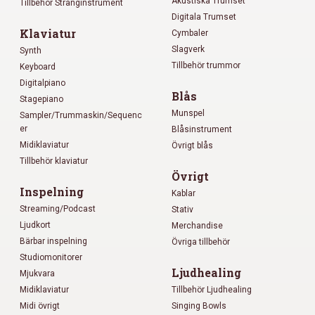
Akustiska Trumset
Tillbehör Stränginstrument
Digitala Trumset
Klaviatur
Cymbaler
Slagverk
Synth
Tillbehör trummor
Keyboard
Digitalpiano
Blås
Stagepiano
Munspel
Sampler/Trummaskin/Sequenc
er
Blåsinstrument
Midiklaviatur
Övrigt blås
Tillbehör klaviatur
Övrigt
Inspelning
Kablar
Streaming/Podcast
Stativ
Ljudkort
Merchandise
Bärbar inspelning
Övriga tillbehör
Studiomonitorer
Ljudhealing
Mjukvara
Midiklaviatur
Tillbehör Ljudhealing
Midi övrigt
Singing Bowls