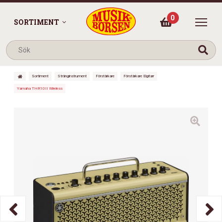
0
SORTIMENT
Sortiment
Stränginstrument
Förstärkare
Förstärkare Elgitarr
Yamaha THR10II Wireless