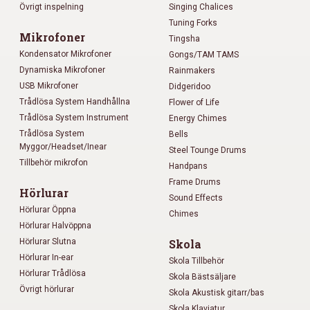
Övrigt inspelning
Singing Chalices
Tuning Forks
Mikrofoner
Tingsha
Kondensator Mikrofoner
Gongs/TAM TAMS
Dynamiska Mikrofoner
Rainmakers
USB Mikrofoner
Didgeridoo
Trådlösa System Handhållna
Flower of Life
Trådlösa System Instrument
Energy Chimes
Trådlösa System
Bells
Myggor/Headset/Inear
Steel Tounge Drums
Tillbehör mikrofon
Handpans
Frame Drums
Hörlurar
Sound Effects
Hörlurar Öppna
Chimes
Hörlurar Halvöppna
Hörlurar Slutna
Skola
Hörlurar In-ear
Skola Tillbehör
Hörlurar Trådlösa
Skola Bästsäljare
Övrigt hörlurar
Skola Akustisk gitarr/bas
Skola Klaviatur