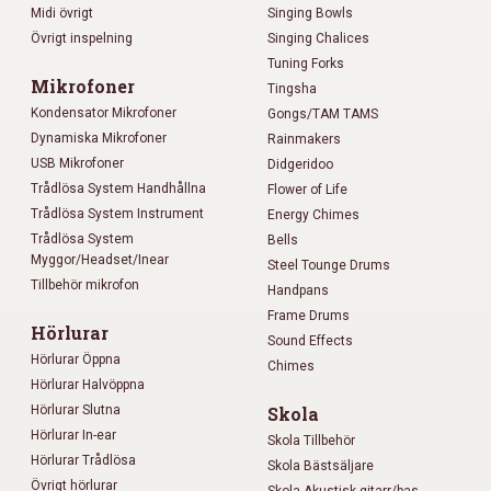
Midi övrigt
Singing Bowls
Övrigt inspelning
Singing Chalices
Tuning Forks
Mikrofoner
Tingsha
Kondensator Mikrofoner
Gongs/TAM TAMS
Dynamiska Mikrofoner
Rainmakers
USB Mikrofoner
Didgeridoo
Trådlösa System Handhållna
Flower of Life
Trådlösa System Instrument
Energy Chimes
Trådlösa System
Bells
Myggor/Headset/Inear
Steel Tounge Drums
Tillbehör mikrofon
Handpans
Frame Drums
Hörlurar
Sound Effects
Hörlurar Öppna
Chimes
Hörlurar Halvöppna
Hörlurar Slutna
Skola
Hörlurar In-ear
Skola Tillbehör
Hörlurar Trådlösa
Skola Bästsäljare
Övrigt hörlurar