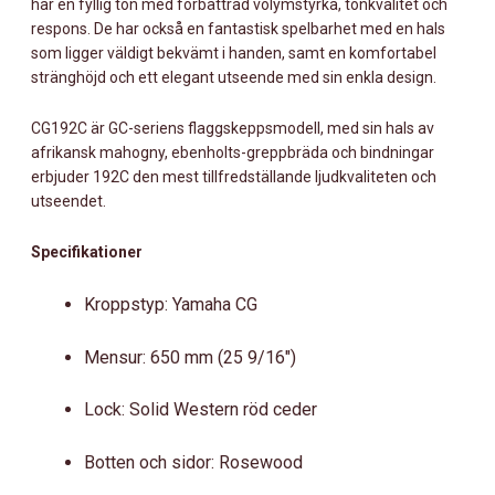
har en fyllig ton med förbättrad volymstyrka, tonkvalitet och
respons. De har också en fantastisk spelbarhet med en hals
som ligger väldigt bekvämt i handen, samt en komfortabel
stränghöjd och ett elegant utseende med sin enkla design.
CG192C är GC-seriens flaggskeppsmodell, med sin hals av
afrikansk mahogny, ebenholts-greppbräda och bindningar
erbjuder 192C den mest tillfredställande ljudkvaliteten och
utseendet.
Specifikationer
Kroppstyp: Yamaha CG
Mensur: 650 mm (25 9/16″)
Lock: Solid Western röd ceder
Botten och sidor: Rosewood