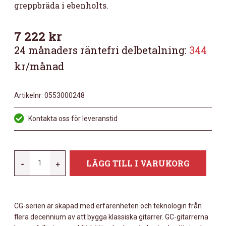
greppbräda i ebenholts.
7 222
kr
24 månaders räntefri delbetalning:
344
kr/månad
Artikelnr:
0553000248
Kontakta oss för leveranstid
YAMAHA
-
+
LÄGG TILL I VARUKORG
CG192C
NATURAL
MÄNGD
CG-serien är skapad med erfarenheten och teknologin från
flera decennium av att bygga klassiska gitarrer. GC-gitarrerna