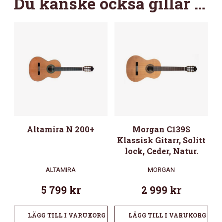
Du kanske också gillar …
Altamira N 200+
Morgan C139S
Klassisk Gitarr, Solitt
lock, Ceder, Natur.
ALTAMIRA
MORGAN
5 799
kr
2 999
kr
LÄGG TILL I VARUKORG
LÄGG TILL I VARUKORG