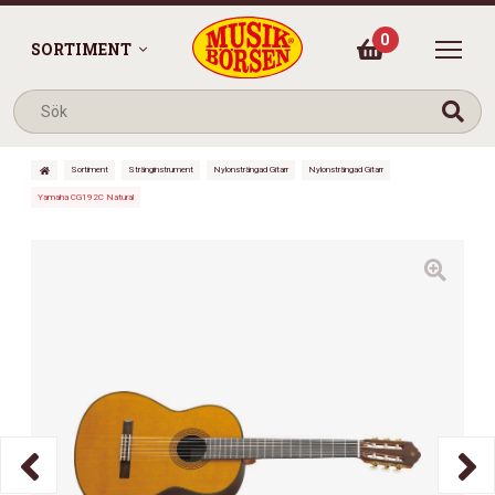
0
SORTIMENT
Sortiment
Stränginstrument
Nylonsträngad Gitarr
Nylonsträngad Gitarr
Yamaha CG192C Natural