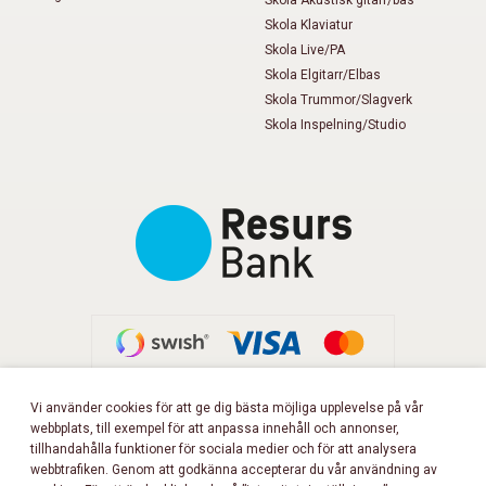
Skola Akustisk gitarr/bas
Skola Klaviatur
Skola Live/PA
Skola Elgitarr/Elbas
Skola Trummor/Slagverk
Skola Inspelning/Studio
Vi använder cookies för att ge dig bästa möjliga upplevelse på vår
webbplats, till exempel för att anpassa innehåll och annonser,
FÖLJ OSS PÅ FACEBOOK!
tillhandahålla funktioner för sociala medier och för att analysera
webbtrafiken. Genom att godkänna accepterar du vår användning av