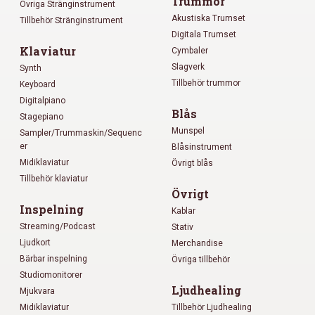
Trummor
Övriga Stränginstrument
Akustiska Trumset
Tillbehör Stränginstrument
Digitala Trumset
Klaviatur
Cymbaler
Slagverk
Synth
Tillbehör trummor
Keyboard
Digitalpiano
Blås
Stagepiano
Munspel
Sampler/Trummaskin/Sequenc
er
Blåsinstrument
Midiklaviatur
Övrigt blås
Tillbehör klaviatur
Övrigt
Inspelning
Kablar
Streaming/Podcast
Stativ
Ljudkort
Merchandise
Bärbar inspelning
Övriga tillbehör
Studiomonitorer
Ljudhealing
Mjukvara
Midiklaviatur
Tillbehör Ljudhealing