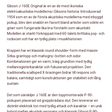
Gibson J-160E Original är en av de mest ikoniska
elektroakustiska modellerna i Gibsons historia. Introducerad
1954 som en av de första akustiska modellerna med inbyggd
pickup, blev den snabbt en favorit bland artister som sökte en
gitarr som fungerade lika bra förstärkt som akustiskt.
Modellen är starkt förknippad med 60-talets brittiska pop- och
rockscen och har en tydlig plats i musikhistorien.
Kroppen har en klassisk round shoulder-form med massiv
Sitka-grantopp och mahogny i botten och sidor.
Kombinationen ger en varm, träig grundton med tydlig
mellanregisterkaraktär och fokuserad projektion. Den
traditionella scalloped X-bracingen bidrar till respons och
balans, samtidigt som konstruktionen ger stabilitet och lång
sustain.
Det som särskiljer J-160E är den toppmonterade P-90-
pickupen placerad vid greppbrädans slut. Den levererar en
distinkt elektrisk ton med tydlig attack och karaktär – en unik
hybrid mellan akustisk resonans och klassisk Gibson P-90-