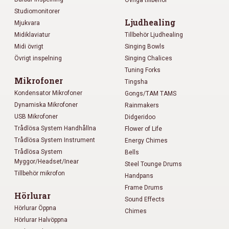
Studiomonitorer
Ljudhealing
Mjukvara
Midiklaviatur
Tillbehör Ljudhealing
Midi övrigt
Singing Bowls
Övrigt inspelning
Singing Chalices
Tuning Forks
Mikrofoner
Tingsha
Kondensator Mikrofoner
Gongs/TAM TAMS
Dynamiska Mikrofoner
Rainmakers
USB Mikrofoner
Didgeridoo
Trådlösa System Handhållna
Flower of Life
Trådlösa System Instrument
Energy Chimes
Trådlösa System
Bells
Myggor/Headset/Inear
Steel Tounge Drums
Tillbehör mikrofon
Handpans
Frame Drums
Hörlurar
Sound Effects
Hörlurar Öppna
Chimes
Hörlurar Halvöppna