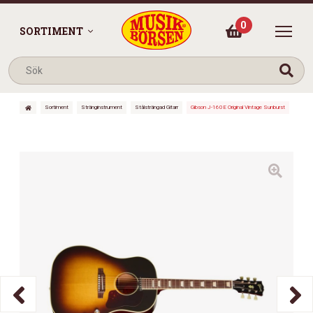
0
SORTIMENT
Sortiment
Stränginstrument
Stålsträngad Gitarr
Gibson J-160E Original Vintage Sunburst