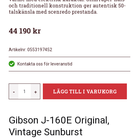
och traditionell konstruktion ger autentisk 50-
talskänsla med scenredo prestanda.
44 190
kr
Artikelnr:
0553197452
Kontakta oss för leveranstid
GIBSON
-
+
LÄGG TILL I VARUKORG
J-
160E
ORIGINAL
Gibson J-160E Original,
VINTAGE
SUNBURST
Vintage Sunburst
MÄNGD