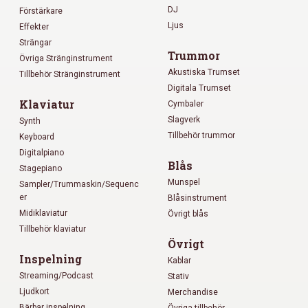
DJ
Förstärkare
Ljus
Effekter
Strängar
Trummor
Övriga Stränginstrument
Akustiska Trumset
Tillbehör Stränginstrument
Digitala Trumset
Klaviatur
Cymbaler
Slagverk
Synth
Tillbehör trummor
Keyboard
Digitalpiano
Blås
Stagepiano
Munspel
Sampler/Trummaskin/Sequenc
er
Blåsinstrument
Midiklaviatur
Övrigt blås
Tillbehör klaviatur
Övrigt
Inspelning
Kablar
Streaming/Podcast
Stativ
Ljudkort
Merchandise
Bärbar inspelning
Övriga tillbehör