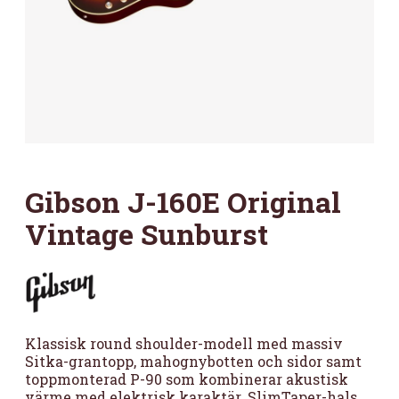
Gibson J-160E Original
Vintage Sunburst
Klassisk round shoulder-modell med massiv
Sitka-grantopp, mahognybotten och sidor samt
toppmonterad P-90 som kombinerar akustisk
värme med elektrisk karaktär. SlimTaper-hals