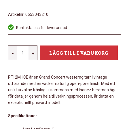
Artikelnr:
0553043210
Kontakta oss för leveranstid
IBANEZ
-
+
LÄGG TILL I VARUKORG
PC12MH-
OPN
OPEN
PF12MHCE är en Grand Concert westerngitarr i vintage
PORE
utförande med en vacker naturlig open-pore finish. Med ett
MÄNGD
unikt urval av träslag tillsammans med Ibanez berömda öga
för detaljer genom hela tillverkningsprocessen, är detta en
exceptionellt prisvärd modell.
Specifikationer