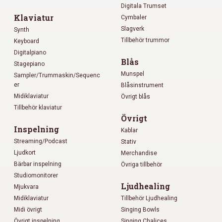
Digitala Trumset
Klaviatur
Cymbaler
Slagverk
Synth
Tillbehör trummor
Keyboard
Digitalpiano
Blås
Stagepiano
Munspel
Sampler/Trummaskin/Sequenc
er
Blåsinstrument
Midiklaviatur
Övrigt blås
Tillbehör klaviatur
Övrigt
Inspelning
Kablar
Streaming/Podcast
Stativ
Ljudkort
Merchandise
Bärbar inspelning
Övriga tillbehör
Studiomonitorer
Ljudhealing
Mjukvara
Midiklaviatur
Tillbehör Ljudhealing
Midi övrigt
Singing Bowls
Övrigt inspelning
Singing Chalices