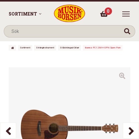
0
SORTIMENT
Sortiment
Stränginstrument
Stålsträngad Gitarr
Ibanez PC12MH-OPN Open Pore