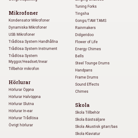
Tuning Forks
Mikrofoner
Tingsha
Kondensator Mikrofoner
Gongs/TAM TAMS
Dynamiska Mikrofoner
Rainmakers
USB Mikrofoner
Didgeridoo
Trådlösa System Handhållna
Flower of Life
Trådlösa System Instrument
Energy Chimes
Trådlösa System
Bells
Myggor/Headset/Inear
Steel Tounge Drums
Tillbehör mikrofon
Handpans
Frame Drums
Hörlurar
Sound Effects
Hörlurar Öppna
Chimes
Hörlurar Halvöppna
Hörlurar Slutna
Skola
Hörlurar In-ear
Skola Tillbehör
Hörlurar Trådlösa
Skola Bästsäljare
Övrigt hörlurar
Skola Akustisk gitarr/bas
Skola Klaviatur