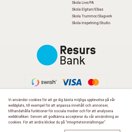
Skola Live/PA
Skola Elgitarr/Elbas
Skola Trummor/Slagverk
Skola Inspelning/Studio
Vi använder cookies för att ge dig bästa möjliga upplevelse på vår
webbplats, till exempel för att anpassa innehåll och annonser,
FÖLJ OSS PÅ FACEBOOK!
tillhandahålla funktioner för sociala medier och för att analysera
webbtrafiken. Genom att godkänna accepterar du vår användning av
cookies. För att ändra klickar du på ”integritetsinställningar”.
Copyright 2026 © Musikbörsen