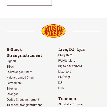
B-Stock
Live, DJ, Ljus
Stränginstrument
PA System
PA Högtalare
Elgitarr
Digitala Mixerbord
Elbas
Mixerbord
Stålsträngad Gitarr
PA Övrigt
Nylonsträngad Gitarr
DJ
Förstärkare
Ljus
Effekter
Strängar
Trummor
Övriga Stränginstrument
Akustiska Trumset
Tillbehör Stränginstrument