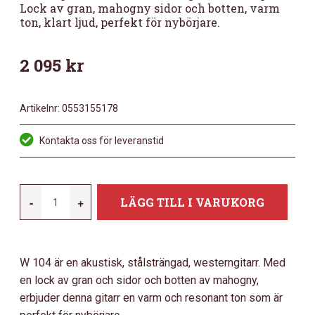
Lock av gran, mahogny sidor och botten, varm
ton, klart ljud, perfekt för nybörjare.
2 095
kr
Artikelnr:
0553155178
Kontakta oss för leveranstid
MORGAN
-
+
LÄGG TILL I VARUKORG
104
WESTERNGITARR,
MAHOGNY,
W 104 är en akustisk, stålsträngad, westerngitarr. Med
SVART.
en lock av gran och sidor och botten av mahogny,
MÄNGD
erbjuder denna gitarr en varm och resonant ton som är