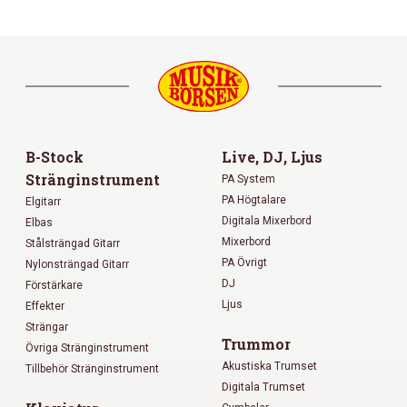
B-Stock
Live, DJ, Ljus
Stränginstrument
PA System
PA Högtalare
Elgitarr
Digitala Mixerbord
Elbas
Mixerbord
Stålsträngad Gitarr
PA Övrigt
Nylonsträngad Gitarr
DJ
Förstärkare
Ljus
Effekter
Strängar
Trummor
Övriga Stränginstrument
Akustiska Trumset
Tillbehör Stränginstrument
Digitala Trumset