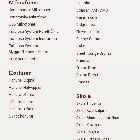
Mikrofoner
Tingsha
Kondensator Mikrofoner
Gongs/TAM TAMS
Dynamiska Mikrofoner
Rainmakers
USB Mikrofoner
Didgeridoo
Trådlösa System Handhållna
Flower of Life
Trådlösa System Instrument
Energy Chimes
Trådlösa System
Bells
Myggor/Headset/Inear
Steel Tounge Drums
Tillbehör mikrofon
Handpans
Frame Drums
Hörlurar
Sound Effects
Hörlurar Öppna
Chimes
Hörlurar Halvöppna
Hörlurar Slutna
Skola
Hörlurar In-ear
Skola Tillbehör
Hörlurar Trådlösa
Skola Bästsäljare
Övrigt hörlurar
Skola Akustisk gitarr/bas
Skola Klaviatur
Skola Live/PA
Skola Elgitarr/Elbas