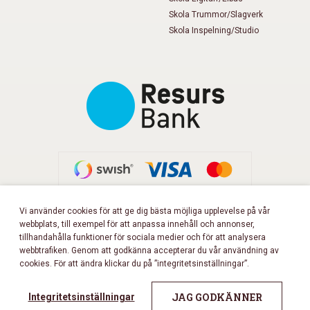
Skola Trummor/Slagverk
Skola Inspelning/Studio
Vi använder cookies för att ge dig bästa möjliga upplevelse på vår
webbplats, till exempel för att anpassa innehåll och annonser,
FÖLJ OSS PÅ FACEBOOK!
tillhandahålla funktioner för sociala medier och för att analysera
webbtrafiken. Genom att godkänna accepterar du vår användning av
cookies. För att ändra klickar du på ”integritetsinställningar”.
Copyright 2026 © Musikbörsen
All rights reserved.
JAG GODKÄNNER
Integritetsinställningar