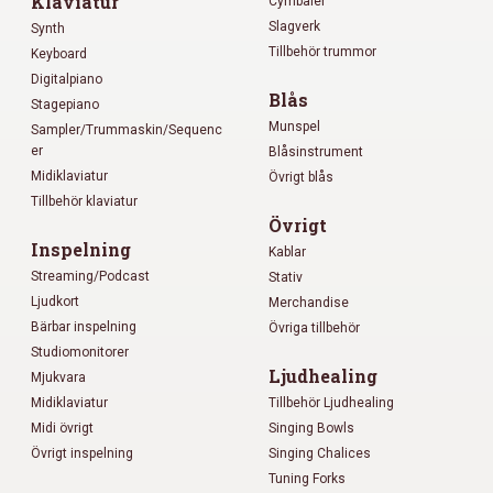
Klaviatur
Cymbaler
Slagverk
Synth
Tillbehör trummor
Keyboard
Digitalpiano
Blås
Stagepiano
Munspel
Sampler/Trummaskin/Sequenc
er
Blåsinstrument
Midiklaviatur
Övrigt blås
Tillbehör klaviatur
Övrigt
Inspelning
Kablar
Streaming/Podcast
Stativ
Ljudkort
Merchandise
Bärbar inspelning
Övriga tillbehör
Studiomonitorer
Ljudhealing
Mjukvara
Midiklaviatur
Tillbehör Ljudhealing
Midi övrigt
Singing Bowls
Övrigt inspelning
Singing Chalices
Tuning Forks