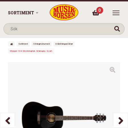
0
SORTIMENT
Sortiment
Stränginstrument
Stålsträngad Gitarr
Morgan 104 Westerngitarr, Mahogny, Svart.