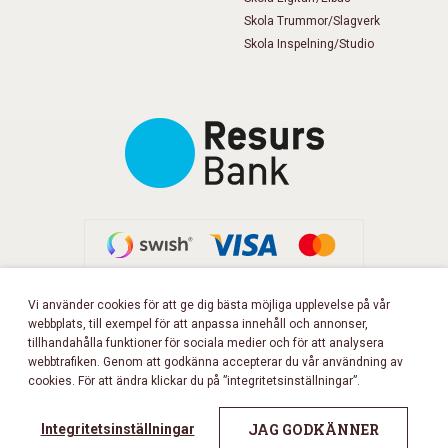
Skola Trummor/Slagverk
Skola Inspelning/Studio
Vi använder cookies för att ge dig bästa möjliga upplevelse på vår
webbplats, till exempel för att anpassa innehåll och annonser,
FÖLJ OSS PÅ FACEBOOK!
tillhandahålla funktioner för sociala medier och för att analysera
webbtrafiken. Genom att godkänna accepterar du vår användning av
cookies. För att ändra klickar du på ”integritetsinställningar”.
Copyright 2026 © Musikbörsen
All rights reserved.
JAG GODKÄNNER
Integritetsinställningar