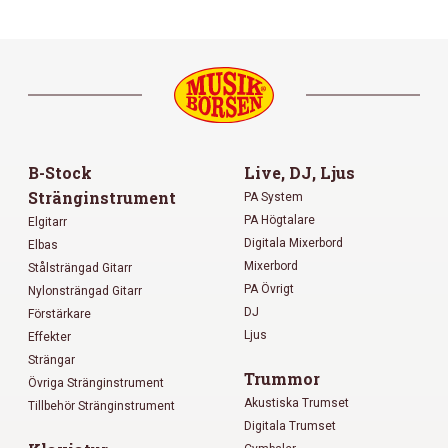
B-Stock
Live, DJ, Ljus
Stränginstrument
PA System
PA Högtalare
Elgitarr
Digitala Mixerbord
Elbas
Mixerbord
Stålsträngad Gitarr
PA Övrigt
Nylonsträngad Gitarr
DJ
Förstärkare
Ljus
Effekter
Strängar
Trummor
Övriga Stränginstrument
Akustiska Trumset
Tillbehör Stränginstrument
Digitala Trumset