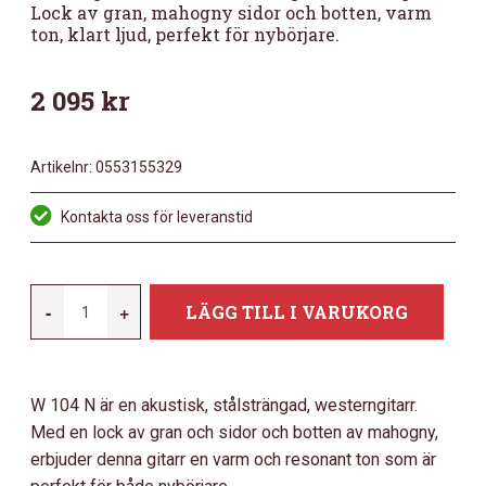
Lock av gran, mahogny sidor och botten, varm
ton, klart ljud, perfekt för nybörjare.
2 095
kr
Artikelnr:
0553155329
Kontakta oss för leveranstid
MORGAN
-
+
LÄGG TILL I VARUKORG
104
WESTERNGITARR,
MAHOGNY,
W 104 N är en akustisk, stålsträngad, westerngitarr.
NATUR.
Med en lock av gran och sidor och botten av mahogny,
MÄNGD
erbjuder denna gitarr en varm och resonant ton som är