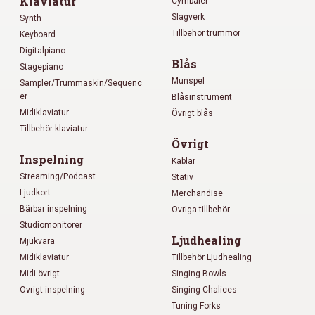
Klaviatur
Cymbaler
Slagverk
Synth
Tillbehör trummor
Keyboard
Digitalpiano
Blås
Stagepiano
Munspel
Sampler/Trummaskin/Sequenc
er
Blåsinstrument
Midiklaviatur
Övrigt blås
Tillbehör klaviatur
Övrigt
Inspelning
Kablar
Streaming/Podcast
Stativ
Ljudkort
Merchandise
Bärbar inspelning
Övriga tillbehör
Studiomonitorer
Ljudhealing
Mjukvara
Midiklaviatur
Tillbehör Ljudhealing
Midi övrigt
Singing Bowls
Övrigt inspelning
Singing Chalices
Tuning Forks