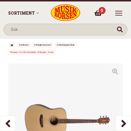
0
SORTIMENT
Sortiment
Stränginstrument
Stålsträngad Gitarr
Morgan 104 Westerngitarr, Mahogny, Natur.