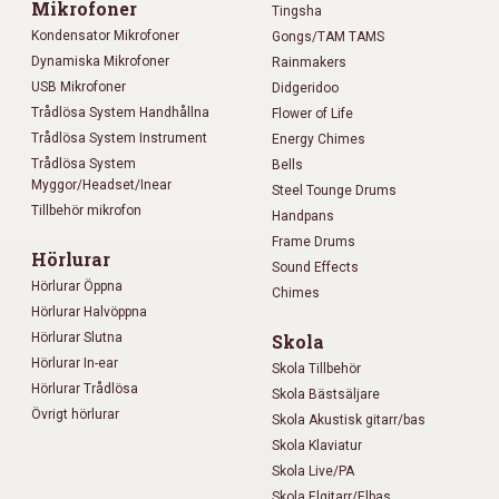
Mikrofoner
Tingsha
Kondensator Mikrofoner
Gongs/TAM TAMS
Dynamiska Mikrofoner
Rainmakers
USB Mikrofoner
Didgeridoo
Trådlösa System Handhållna
Flower of Life
Trådlösa System Instrument
Energy Chimes
Trådlösa System
Bells
Myggor/Headset/Inear
Steel Tounge Drums
Tillbehör mikrofon
Handpans
Frame Drums
Hörlurar
Sound Effects
Hörlurar Öppna
Chimes
Hörlurar Halvöppna
Hörlurar Slutna
Skola
Hörlurar In-ear
Skola Tillbehör
Hörlurar Trådlösa
Skola Bästsäljare
Övrigt hörlurar
Skola Akustisk gitarr/bas
Skola Klaviatur
Skola Live/PA
Skola Elgitarr/Elbas